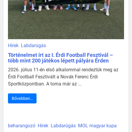
Hírek
Labdarúgás
Történelmet írt az I. Érdi Football Fesztivál –
több mint 200 játékos lépett pályára Érden
2026. július 11-én első alkalommal rendeztük meg az
Érdi Football Fesztivált a Novák Ferenc Érdi
Sportközpontban. A torna már az ...
Bővebben…
beharangozó
Hírek
Labdarúgás
MOL magyar kupa