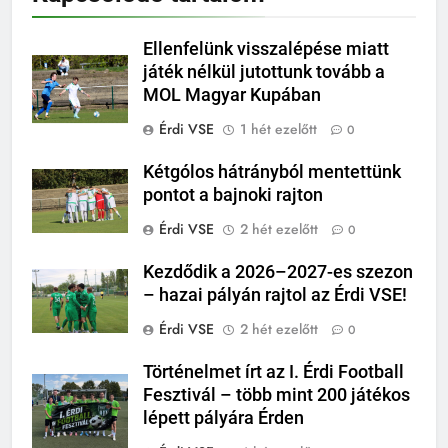
Ellenfelünk visszalépése miatt
játék nélkül jutottunk tovább a
MOL Magyar Kupában
Érdi VSE
1 hét ezelőtt
0
Kétgólos hátrányból mentettünk
pontot a bajnoki rajton
Érdi VSE
2 hét ezelőtt
0
Kezdődik a 2026–2027-es szezon
– hazai pályán rajtol az Érdi VSE!
Érdi VSE
2 hét ezelőtt
0
Történelmet írt az I. Érdi Football
Fesztivál – több mint 200 játékos
lépett pályára Érden