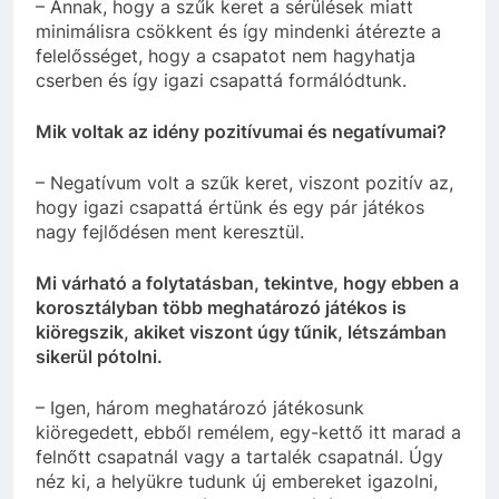
– Annak, hogy a szűk keret a sérülések miatt
minimálisra csökkent és így mindenki átérezte a
felelősséget, hogy a csapatot nem hagyhatja
cserben és így igazi csapattá formálódtunk.
Mik voltak az idény pozitívumai és negatívumai?
– Negatívum volt a szűk keret, viszont pozitív az,
hogy igazi csapattá értünk és egy pár játékos
nagy fejlődésen ment keresztül.
Mi várható a folytatásban, tekintve, hogy ebben a
korosztályban több meghatározó játékos is
kiöregszik, akiket viszont úgy tűnik, létszámban
sikerül pótolni.
– Igen, három meghatározó játékosunk
kiöregedett, ebből remélem, egy-kettő itt marad a
felnőtt csapatnál vagy a tartalék csapatnál. Úgy
néz ki, a helyükre tudunk új embereket igazolni,