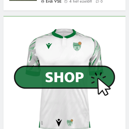
Érdi VSE
4 hét ezelőtt
0