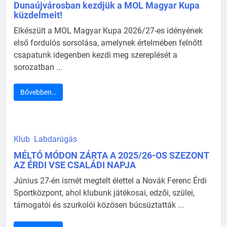
Dunaújvárosban kezdjük a MOL Magyar Kupa
küzdelmeit!
Elkészült a MOL Magyar Kupa 2026/27-es idényének
első fordulós sorsolása, amelynek értelmében felnőtt
csapatunk idegenben kezdi meg szereplését a
sorozatban ...
Bővebben…
Klub
Labdarúgás
MÉLTÓ MÓDON ZÁRTA A 2025/26-OS SZEZONT
AZ ÉRDI VSE CSALÁDI NAPJA
Június 27-én ismét megtelt élettel a Novák Ferenc Érdi
Sportközpont, ahol klubunk játékosai, edzői, szülei,
támogatói és szurkolói közösen búcsúztatták ...