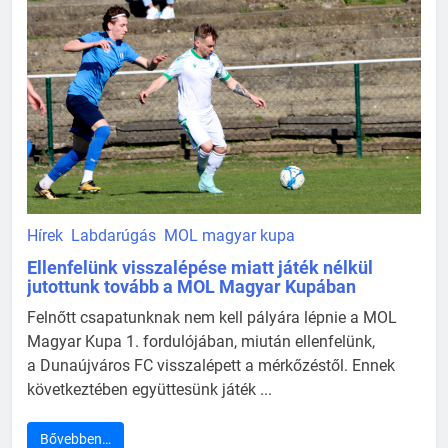
Hírek
Labdarúgás
MOL magyar kupa
Ellenfelünk visszalépése miatt játék nélkül
jutottunk tovább a MOL Magyar Kupában
Felnőtt csapatunknak nem kell pályára lépnie a MOL
Magyar Kupa 1. fordulójában, miután ellenfelünk,
a Dunaújváros FC visszalépett a mérkőzéstől. Ennek
következtében együttesünk játék ...
Bővebben…