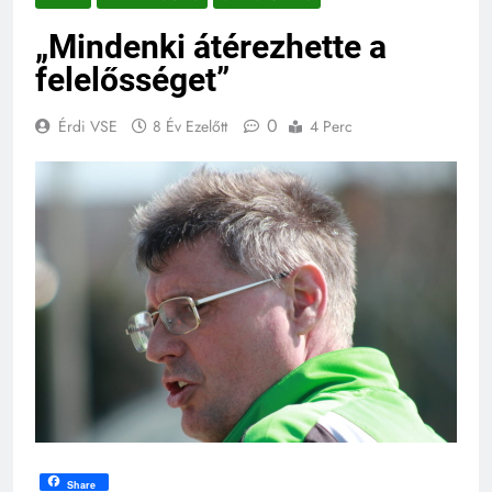
„Mindenki átérezhette a
felelősséget”
0
Érdi VSE
8 Év Ezelőtt
4 Perc
Share