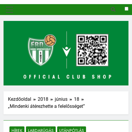
MENÜ
Kezdőoldal
2018
június
18
„Mindenki átérezhette a felelősséget”
HÍREK
LABDARÚGÁS
UTÁNPÓTLÁS