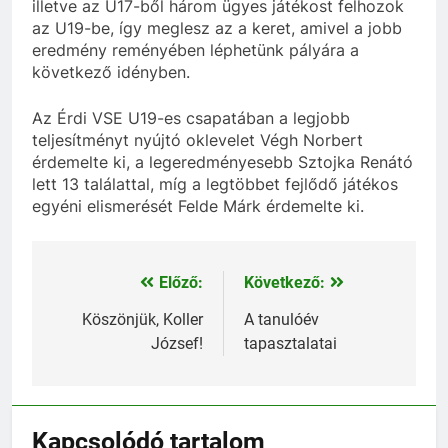
illetve az U17-ből három ügyes játékost felhozok
az U19-be, így meglesz az a keret, amivel a jobb
eredmény reményében léphetünk pályára a
következő idényben.
Az Érdi VSE U19-es csapatában a legjobb
teljesítményt nyújtó oklevelet Végh Norbert
érdemelte ki, a legeredményesebb Sztojka Renátó
lett 13 találattal, míg a legtöbbet fejlődő játékos
egyéni elismerését Felde Márk érdemelte ki.
Előző:
Következő:
Bejegyzés
navigáció
Köszönjük, Koller
A tanulóév
József!
tapasztalatai
Kapcsolódó tartalom