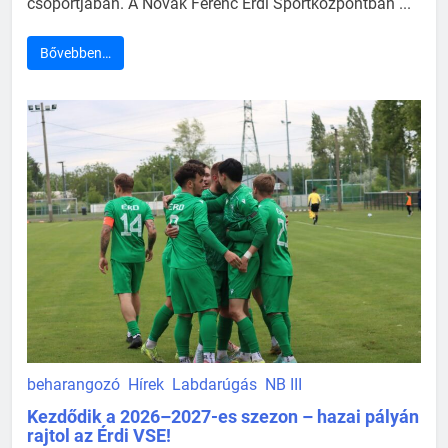
csoportjában. A Novák Ferenc Érdi Sportközpontban ...
Bővebben…
beharangozó
Hírek
Labdarúgás
NB III
Kezdődik a 2026–2027-es szezon – hazai pályán
rajtol az Érdi VSE!