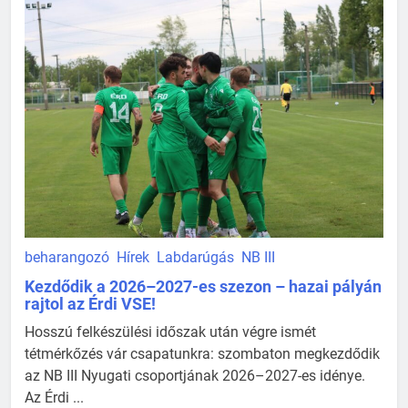
beharangozó
Hírek
Labdarúgás
NB III
Kezdődik a 2026–2027-es szezon – hazai pályán
rajtol az Érdi VSE!
Hosszú felkészülési időszak után végre ismét
tétmérkőzés vár csapatunkra: szombaton megkezdődik
az NB III Nyugati csoportjának 2026–2027-es idénye.
Az Érdi ...