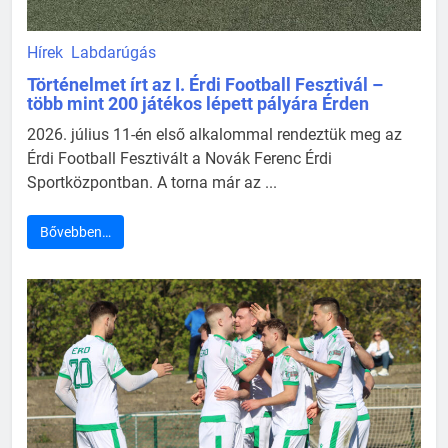
Hírek
Labdarúgás
Történelmet írt az I. Érdi Football Fesztivál –
több mint 200 játékos lépett pályára Érden
2026. július 11-én első alkalommal rendeztük meg az
Érdi Football Fesztivált a Novák Ferenc Érdi
Sportközpontban. A torna már az ...
Bővebben…