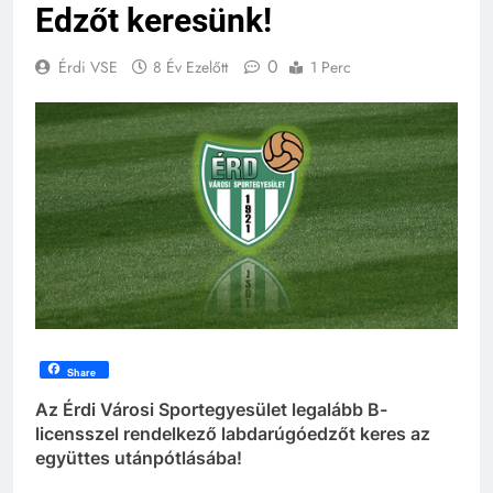
Edzőt keresünk!
0
Érdi VSE
8 Év Ezelőtt
1 Perc
Share
Az Érdi Városi Sportegyesület legalább B-
licensszel rendelkező labdarúgóedzőt keres az
együttes utánpótlásába!