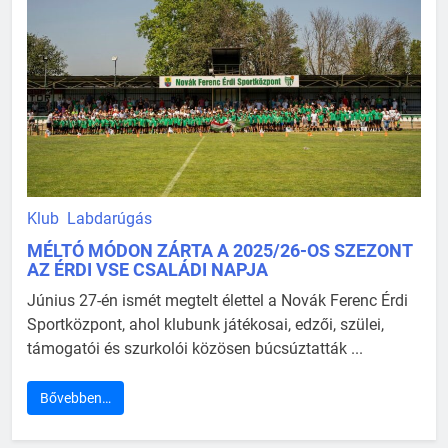
Klub
Labdarúgás
MÉLTÓ MÓDON ZÁRTA A 2025/26-OS SZEZONT
AZ ÉRDI VSE CSALÁDI NAPJA
Június 27-én ismét megtelt élettel a Novák Ferenc Érdi
Sportközpont, ahol klubunk játékosai, edzői, szülei,
támogatói és szurkolói közösen búcsúztatták ...
Bővebben…