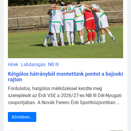
Hírek
Labdarúgás
NB III
Kétgólos hátrányból mentettünk pontot a bajnoki
rajton
Fordulatos, hatgólos mérkőzéssel kezdte meg
szereplését az Érdi VSE a 2026/27-es NB III Dél-Nyugati
csoportjában. A Novák Ferenc Érdi Sportközpontban ...
Bővebben…