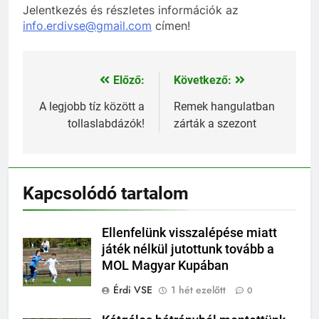
Jelentkezés és részletes információk az
info.erdivse@gmail.com
címen!
Előző:
Következő:
Bejegyzés
navigáció
A legjobb tíz között a
Remek hangulatban
tollaslabdázók!
zárták a szezont
Kapcsolódó tartalom
Ellenfelünk visszalépése miatt
játék nélkül jutottunk tovább a
MOL Magyar Kupában
Érdi VSE
1 hét ezelőtt
0