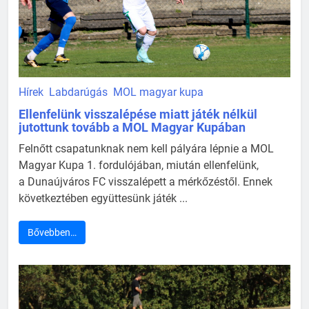
Hírek
Labdarúgás
MOL magyar kupa
Ellenfelünk visszalépése miatt játék nélkül
jutottunk tovább a MOL Magyar Kupában
Felnőtt csapatunknak nem kell pályára lépnie a MOL
Magyar Kupa 1. fordulójában, miután ellenfelünk,
a Dunaújváros FC visszalépett a mérkőzéstől. Ennek
következtében együttesünk játék ...
Bővebben…