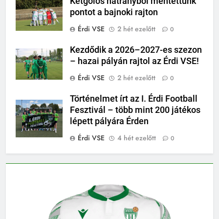
Kétgólos hátrányból mentettünk
pontot a bajnoki rajton
Érdi VSE
2 hét ezelőtt
0
Kezdődik a 2026–2027-es szezon
– hazai pályán rajtol az Érdi VSE!
Érdi VSE
2 hét ezelőtt
0
Történelmet írt az I. Érdi Football
Fesztivál – több mint 200 játékos
lépett pályára Érden
Érdi VSE
4 hét ezelőtt
0