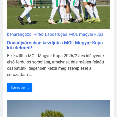
beharangozó
Hírek
Labdarúgás
MOL magyar kupa
Dunaújvárosban kezdjük a MOL Magyar Kupa
küzdelmeit!
Elkészült a MOL Magyar Kupa 2026/27-es idényének
első fordulós sorsolása, amelynek értelmében felnőtt
csapatunk idegenben kezdi meg szereplését a
sorozatban ...
Bővebben…