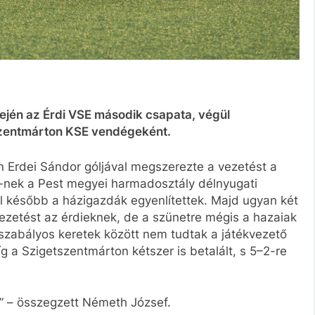
ején az Érdi VSE második csapata, végül
szentmárton KSE vendégeként.
 Erdei Sándor góljával megszerezte a vezetést a
I-nek a Pest megyei harmadosztály délnyugati
l később a házigazdák egyenlítettek. Majd ugyan két
vezetést az érdieknek, de a szünetre mégis a hazaiak
 szabályos keretek között nem tudtak a játékvezető
íg a Szigetszentmárton kétszer is betalált, s 5–2-re
” – összegzett Németh József.