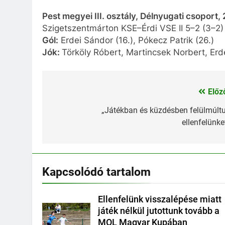
Pest megyei III. osztály, Délnyugati csoport, 
Szigetszentmárton KSE–Érdi VSE II 5–2 (3–2)
Gól:
Erdei Sándor (16.), Pókecz Patrik (26.)
Jók:
Törköly Róbert, Martincsek Norbert, Erd
Előz
Bejegyzés
navigáció
„Játékban és küzdésben felülmúlt
ellenfelünke
Kapcsolódó tartalom
Ellenfelünk visszalépése miatt
játék nélkül jutottunk tovább a
MOL Magyar Kupában