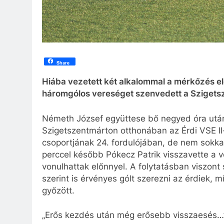
Share
Hiába vezetett két alkalommal a mérkőzés el
háromgólos vereséget szenvedett a Sziget
Németh József együttese bő negyed óra után
Szigetszentmárton otthonában az Érdi VSE I
csoportjának 24. fordulójában, de nem sokka
perccel később Pókecz Patrik visszavette a 
vonulhattak előnnyel. A folytatásban viszont
szerint is érvényes gólt szerezni az érdiek, m
győzött.
„Erős kezdés után még erősebb visszaesés…