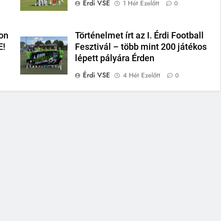
Érdi VSE
1 Hét Ezelőtt
0
on
Történelmet írt az I. Érdi Football
E!
Fesztivál – több mint 200 játékos
lépett pályára Érden
Érdi VSE
4 Hét Ezelőtt
0