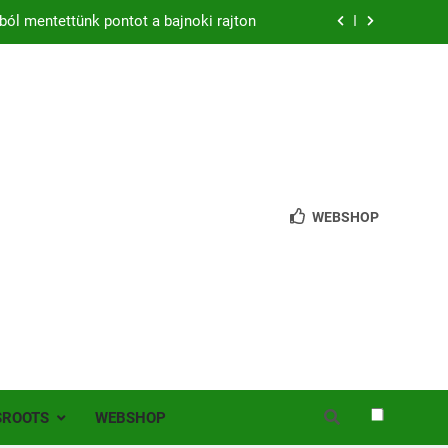
ból mentettünk pontot a bajnoki rajton
zon – hazai pályán rajtol az Érdi VSE!
bb mint 200 játékos lépett pályára Érden
 jutottunk tovább a MOL Magyar Kupában
ból mentettünk pontot a bajnoki rajton
WEBSHOP
zon – hazai pályán rajtol az Érdi VSE!
bb mint 200 játékos lépett pályára Érden
SROOTS
WEBSHOP