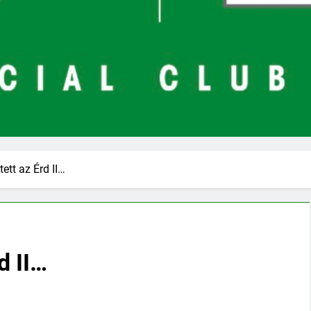
tett az Érd II…
d II…