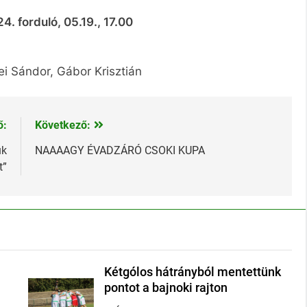
24. forduló, 05.19., 17.00
ei Sándor, Gábor Krisztián
ő:
Következő:
uk
NAAAAGY ÉVADZÁRÓ CSOKI KUPA
t”
Kétgólos hátrányból mentettünk
pontot a bajnoki rajton