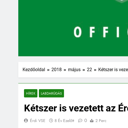
Kezdőoldal
2018
május
22
Kétszer is veze
HÍREK
LABDARÚGÁS
Kétszer is vezetett az Ér
0
Érdi VSE
8 Év Ezelőtt
2 Perc