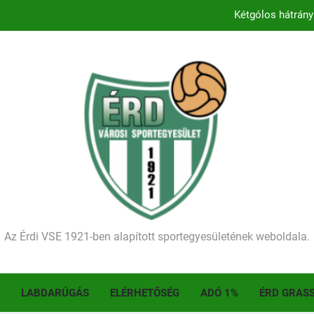
Kétgólos hátrány
Kezdődik a 2026–2027-es sze
Történelmet írt az I. Érdi Football Fesztivál – tö
Ellenfelünk visszalépése miatt játék nélkül
Kétgólos hátrány
Kezdődik a 2026–2027-es sze
Történelmet írt az I. Érdi Football Fesztivál – tö
Az Érdi VSE 1921-ben alapított sportegyesületének weboldala.
LABDARÚGÁS
ELÉRHETŐSÉG
ADÓ 1%
ÉRD GRAS