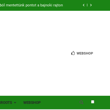
ból mentettünk pontot a bajnoki rajton
zon – hazai pályán rajtol az Érdi VSE!
bb mint 200 játékos lépett pályára Érden
 jutottunk tovább a MOL Magyar Kupában
ból mentettünk pontot a bajnoki rajton
WEBSHOP
zon – hazai pályán rajtol az Érdi VSE!
bb mint 200 játékos lépett pályára Érden
SROOTS
WEBSHOP