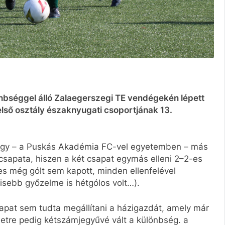
önbséggel álló Zalaegerszegi TE vendégekén lépett
első osztály északnyugati csoportjának 13.
ogy – a Puskás Akadémia FC-vel egyetemben – más
 csapata, hiszen a két csapat egymás elleni 2–2-es
s még gólt sem kapott, minden ellenfelével
sebb győzelme is hétgólos volt…).
apat sem tudta megállítani a házigazdát, amely már
netre pedig kétszámjegyűvé vált a különbség. a