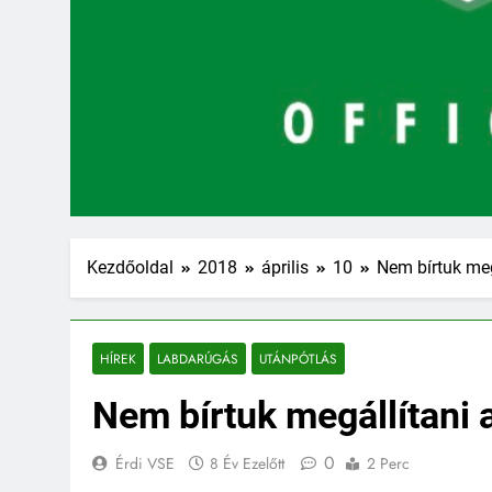
Kezdőoldal
2018
április
10
Nem bírtuk meg
HÍREK
LABDARÚGÁS
UTÁNPÓTLÁS
Nem bírtuk megállítani
0
Érdi VSE
8 Év Ezelőtt
2 Perc