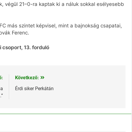
k, végül 21–0-ra kaptak ki a náluk sokkal esélyesebb
E FC más szintet képvisel, mint a bajnokság csapatai,
ovák Ferenc.
 csoport, 13. forduló
ő:
Következő:
 a
Érdi siker Perkátán
…”