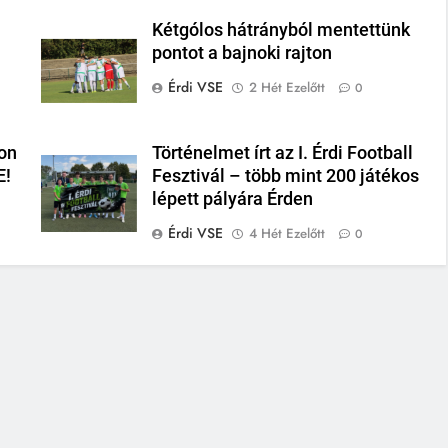
Kétgólos hátrányból mentettünk
pontot a bajnoki rajton
Érdi VSE
2 Hét Ezelőtt
0
on
Történelmet írt az I. Érdi Football
E!
Fesztivál – több mint 200 játékos
lépett pályára Érden
Érdi VSE
4 Hét Ezelőtt
0