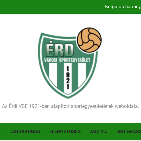
Kétgólos hátrány
Kezdődik a 2026–2027-es sze
Történelmet írt az I. Érdi Football Fesztivál – tö
Ellenfelünk visszalépése miatt játék nélkül
Kétgólos hátrány
Kezdődik a 2026–2027-es sze
Történelmet írt az I. Érdi Football Fesztivál – tö
Az Érdi VSE 1921-ben alapított sportegyesületének weboldala.
LABDARÚGÁS
ELÉRHETŐSÉG
ADÓ 1%
ÉRD GRAS