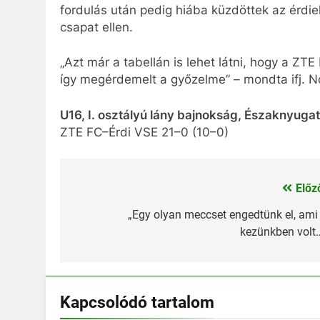
fordulás után pedig hiába küzdöttek az érdie
csapat ellen.
„Azt már a tabellán is lehet látni, hogy a ZT
így megérdemelt a győzelme” – mondta ifj. N
U16, I. osztályú lány bajnokság, Északnyugati
ZTE FC–Érdi VSE 21–0 (10–0)
Előz
Bejegyzés
navigáció
„Egy olyan meccset engedtünk el, ami
kezünkben volt
Kapcsolódó tartalom