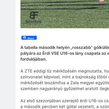
Share
A tabella második helyén „rosszabb” gólkül
pályára az Érdi VSE U16-os lány csapata az 
fordulójában.
A ZTE eddigi tíz mérkőzésén megmutatta, h
színvonalat képvisel, mint a bajnokság többi
mérkőzését leszámítva a Zala megyei együtte
szemben nagyarányú győzelmet aratott (legki
Az első szezonjában szereplő érdi U16-os cs
a második percben két góllal vezetett, a szü