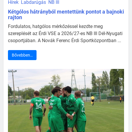
Hírek
Labdarúgás
NB III
Kétgólos hátrányból mentettünk pontot a bajnoki
rajton
Fordulatos, hatgólos mérkőzéssel kezdte meg
szereplését az Érdi VSE a 2026/27-es NB III Dél-Nyugati
csoportjában. A Novák Ferenc Érdi Sportközpontban ...
Bővebben…