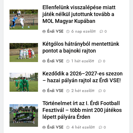
Ellenfelünk visszalépése miatt
játék nélkül jutottunk tovább a
MOL Magyar Kupában
Érdi VSE
6 nap ezelőtt
0
Kétgólos hátrányból mentettünk
pontot a bajnoki rajton
Érdi VSE
1 hét ezelőtt
0
Kezdődik a 2026–2027-es szezon
– hazai pályán rajtol az Érdi VSE!
Érdi VSE
2 hét ezelőtt
0
Történelmet írt az I. Érdi Football
Fesztivál – több mint 200 játékos
lépett pályára Érden
Érdi VSE
4 hét ezelőtt
0