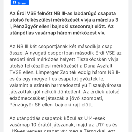
Share
Az Érdi VSE felnőtt NB III-as labdarúgó csapata
utolsó felkészülési mérkőzését vívja a március 3-
i, Pénzügyőr elleni bajnoki szezonrajt előtt. Az
utánpótlás vasárnap három mérkőzést vív.
Az NB III két csoportjának két másodikja csap
össze. A nyugati csoportban második Érdi VSE az
eredeti érdi mérkőzés helyett Tiszakécskén vívja
utolsó felkészülési mérkőzését a Duna Aszfalt
TVSE ellen. Limperger Zsolték eddig három NB II-
es és egy megye I-es csapatot győztek le,
valamint a szintén harmadosztályú Tiszaújvárossal
játszottak gól nélküli döntetlent. Az érdiek utolsó
edzőmeccsüket játsszák a jövő szombati,
Pénzügyőr SE elleni bajnoki rajt előtt.
Az utánpótlás csapatok közül az U14-esek
vasárnap 10 órától játszanak, majd az U17-es és
U19-es vegyes csapat vív meg a Tárnokkal, ezt