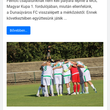
Felnőtt csapatunknak nem kell pályára lépnie a MOL
Magyar Kupa 1. fordulójában, miután ellenfelünk,
a Dunaújváros FC visszalépett a mérkőzéstől. Ennek
következtében együttesünk játék ...
Bővebben…