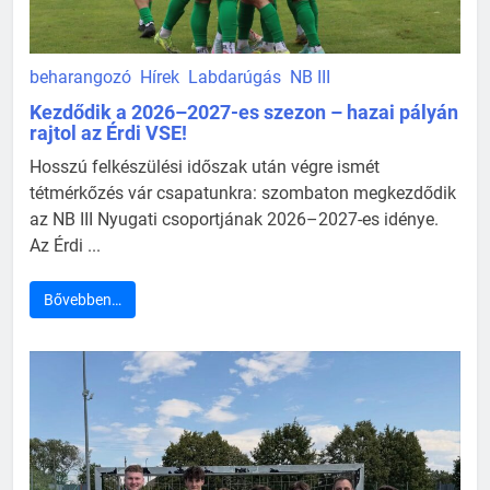
beharangozó
Hírek
Labdarúgás
NB III
Kezdődik a 2026–2027-es szezon – hazai pályán
rajtol az Érdi VSE!
Hosszú felkészülési időszak után végre ismét
tétmérkőzés vár csapatunkra: szombaton megkezdődik
az NB III Nyugati csoportjának 2026–2027-es idénye.
Az Érdi ...
Bővebben…