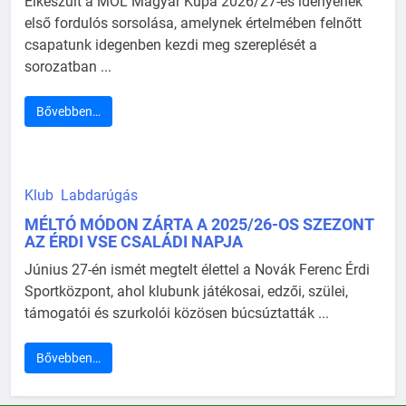
Elkészült a MOL Magyar Kupa 2026/27-es idényének
első fordulós sorsolása, amelynek értelmében felnőtt
csapatunk idegenben kezdi meg szereplését a
sorozatban ...
Bővebben…
Klub
Labdarúgás
MÉLTÓ MÓDON ZÁRTA A 2025/26-OS SZEZONT
AZ ÉRDI VSE CSALÁDI NAPJA
Június 27-én ismét megtelt élettel a Novák Ferenc Érdi
Sportközpont, ahol klubunk játékosai, edzői, szülei,
támogatói és szurkolói közösen búcsúztatták ...
Bővebben…