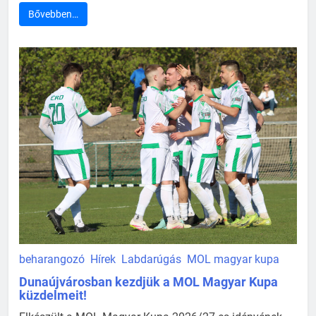
Bővebben…
beharangozó
Hírek
Labdarúgás
MOL magyar kupa
Dunaújvárosban kezdjük a MOL Magyar Kupa
küzdelmeit!