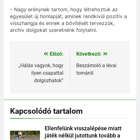
– Nagy erénynek tartom, hogy létrehoztuk az
egyesület új honlapját, aminek rendkívül pozitív a
visszhangja és ennek a bővítését tervezzük,
archív dolgokat szeretnénk folytatni.
Előző:
Következő:
Bejegyzés
navigáció
„Hálás vagyok, hogy
Beszámoló a lévai
ilyen csapattal
tornáról
dolgozhatok”
Kapcsolódó tartalom
Ellenfelünk visszalépése miatt
játék nélkül jutottunk tovább a