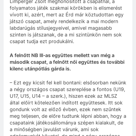
Limperger Zsolt meghonosított a csapatnál, a
folyamatos játék szakmai körökben is elismerést
vívott ki, azért, mert az Érd már köztudottan egy
játszó csapat, amely rendelkezik a mai modern
labdarúgás stílusjegyeivel, amivel magasabb
szinten is játszanak, de a mi szintünkön nem sok
csapat tudja ezt produkálni.
A felnőtt NB III-as együttes mellett van még a
második csapat, a felnőtt női együttes és további
kilenc utánpótlás gárda is.
– Ezt egy kicsit fel kell bontani: elsősorban nekünk
a négy országos csapat szereplése a fontos (U19,
U17, U15, U14 – a szerk.), hiszen ezek az MLSZ
által előírt kötelezően indított együttesek. Itt sok
gondunk volt az előző évben, ezek nem szűntek
meg teljesen, de előre tudtunk lépni abban, hogy a
csapataink játékosállománya szépen kialakult, de
a minőségben javulást várunk, ami sok