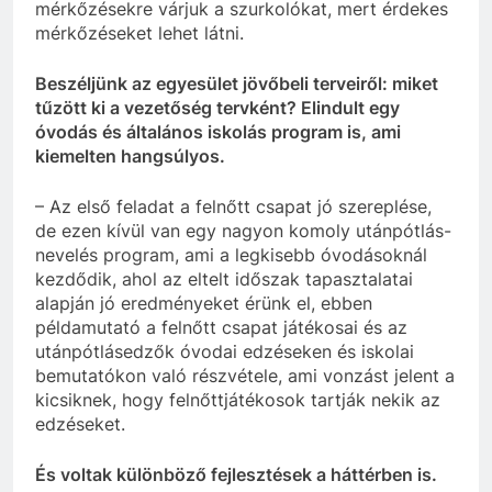
mérkőzésekre várjuk a szurkolókat, mert érdekes
mérkőzéseket lehet látni.
Beszéljünk az egyesület jövőbeli terveiről: miket
tűzött ki a vezetőség tervként? Elindult egy
óvodás és általános iskolás program is, ami
kiemelten hangsúlyos.
– Az első feladat a felnőtt csapat jó szereplése,
de ezen kívül van egy nagyon komoly utánpótlás-
nevelés program, ami a legkisebb óvodásoknál
kezdődik, ahol az eltelt időszak tapasztalatai
alapján jó eredményeket érünk el, ebben
példamutató a felnőtt csapat játékosai és az
utánpótlásedzők óvodai edzéseken és iskolai
bemutatókon való részvétele, ami vonzást jelent a
kicsiknek, hogy felnőttjátékosok tartják nekik az
edzéseket.
És voltak különböző fejlesztések a háttérben is.