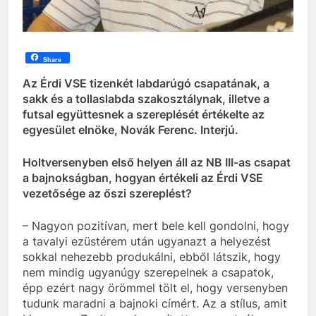
Share
Az Érdi VSE tizenkét labdarúgó csapatának, a
sakk és a tollaslabda szakosztálynak, illetve a
futsal együttesnek a szereplését értékelte az
egyesület elnöke, Novák Ferenc. Interjú.
Holtversenyben első helyen áll az NB III-as csapat
a bajnokságban, hogyan értékeli az Érdi VSE
vezetősége az őszi szereplést?
– Nagyon pozitívan, mert bele kell gondolni, hogy
a tavalyi ezüstérem után ugyanazt a helyezést
sokkal nehezebb produkálni, ebből látszik, hogy
nem mindig ugyanúgy szerepelnek a csapatok,
épp ezért nagy örömmel tölt el, hogy versenyben
tudunk maradni a bajnoki címért. Az a stílus, amit