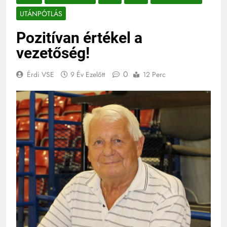
UTÁNPÓTLÁS
Pozitívan értékel a
vezetőség!
0
Érdi VSE
9 Év Ezelőtt
12 Perc