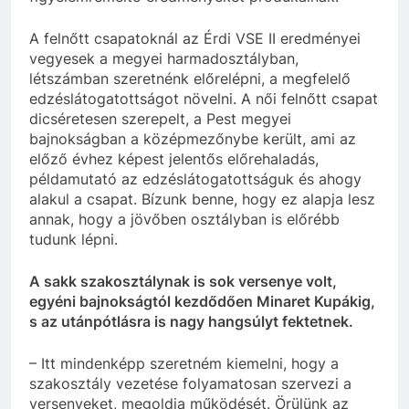
A felnőtt csapatoknál az Érdi VSE II eredményei
vegyesek a megyei harmadosztályban,
létszámban szeretnénk előrelépni, a megfelelő
edzéslátogatottságot növelni. A női felnőtt csapat
dicséretesen szerepelt, a Pest megyei
bajnokságban a középmezőnybe került, ami az
előző évhez képest jelentős előrehaladás,
példamutató az edzéslátogatottságuk és ahogy
alakul a csapat. Bízunk benne, hogy ez alapja lesz
annak, hogy a jövőben osztályban is előrébb
tudunk lépni.
A sakk szakosztálynak is sok versenye volt,
egyéni bajnokságtól kezdődően Minaret Kupákig,
s az utánpótlásra is nagy hangsúlyt fektetnek.
– Itt mindenképp szeretném kiemelni, hogy a
szakosztály vezetése folyamatosan szervezi a
versenyeket, megoldja működését. Örülünk az