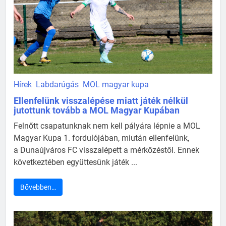
Hírek
Labdarúgás
MOL magyar kupa
Ellenfelünk visszalépése miatt játék nélkül
jutottunk tovább a MOL Magyar Kupában
Felnőtt csapatunknak nem kell pályára lépnie a MOL
Magyar Kupa 1. fordulójában, miután ellenfelünk,
a Dunaújváros FC visszalépett a mérkőzéstől. Ennek
következtében együttesünk játék ...
Bővebben…