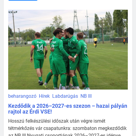
beharangozó
Hírek
Labdarúgás
NB III
Kezdődik a 2026–2027-es szezon – hazai pályán
rajtol az Érdi VSE!
Hosszú felkészülési időszak után végre ismét
tétmérkőzés vár csapatunkra: szombaton megkezdődik
az NB III Nyugati csoportjának 2026–2027-es idénye.