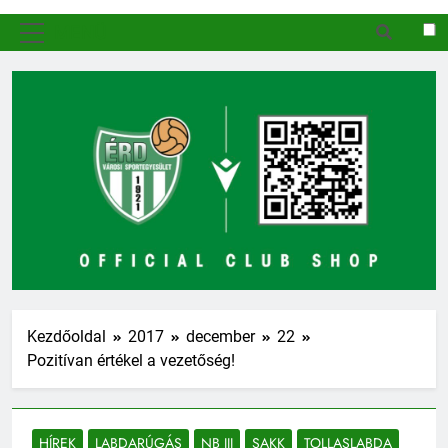
MENÜ
Kezdőoldal
2017
december
22
Pozitívan értékel a vezetőség!
HÍREK
LABDARÚGÁS
NB III
SAKK
TOLLASLABDA