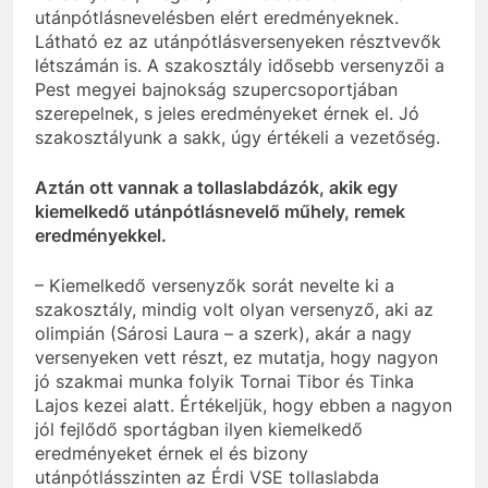
utánpótlásnevelésben elért eredményeknek.
Látható ez az utánpótlásversenyeken résztvevők
létszámán is. A szakosztály idősebb versenyzői a
Pest megyei bajnokság szupercsoportjában
szerepelnek, s jeles eredményeket érnek el. Jó
szakosztályunk a sakk, úgy értékeli a vezetőség.
Aztán ott vannak a tollaslabdázók, akik egy
kiemelkedő utánpótlásnevelő műhely, remek
eredményekkel.
– Kiemelkedő versenyzők sorát nevelte ki a
szakosztály, mindig volt olyan versenyző, aki az
olimpián (Sárosi Laura – a szerk), akár a nagy
versenyeken vett részt, ez mutatja, hogy nagyon
jó szakmai munka folyik Tornai Tibor és Tinka
Lajos kezei alatt. Értékeljük, hogy ebben a nagyon
jól fejlődő sportágban ilyen kiemelkedő
eredményeket érnek el és bizony
utánpótlásszinten az Érdi VSE tollaslabda