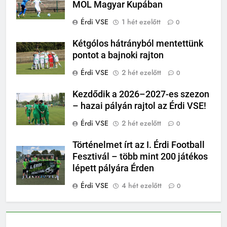
MOL Magyar Kupában
Érdi VSE
1 hét ezelőtt
0
Kétgólos hátrányból mentettünk
pontot a bajnoki rajton
Érdi VSE
2 hét ezelőtt
0
Kezdődik a 2026–2027-es szezon
– hazai pályán rajtol az Érdi VSE!
Érdi VSE
2 hét ezelőtt
0
Történelmet írt az I. Érdi Football
Fesztivál – több mint 200 játékos
lépett pályára Érden
Érdi VSE
4 hét ezelőtt
0