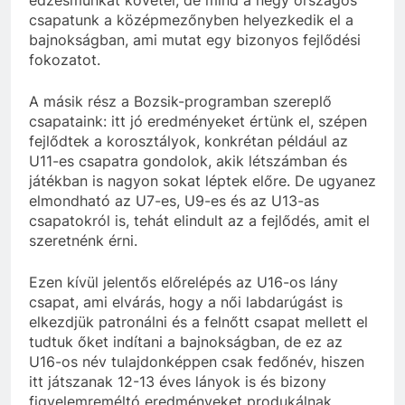
edzésmunkát követel, de mind a négy országos
csapatunk a középmezőnyben helyezkedik el a
bajnokságban, ami mutat egy bizonyos fejlődési
fokozatot.
A másik rész a Bozsik-programban szereplő
csapataink: itt jó eredményeket értünk el, szépen
fejlődtek a korosztályok, konkrétan például az
U11-es csapatra gondolok, akik létszámban és
játékban is nagyon sokat léptek előre. De ugyanez
elmondható az U7-es, U9-es és az U13-as
csapatokról is, tehát elindult az a fejlődés, amit el
szeretnénk érni.
Ezen kívül jelentős előrelépés az U16-os lány
csapat, ami elvárás, hogy a női labdarúgást is
elkezdjük patronálni és a felnőtt csapat mellett el
tudtuk őket indítani a bajnokságban, de ez az
U16-os név tulajdonképpen csak fedőnév, hiszen
itt játszanak 12-13 éves lányok is és bizony
figyelemreméltó eredményeket produkálnak.