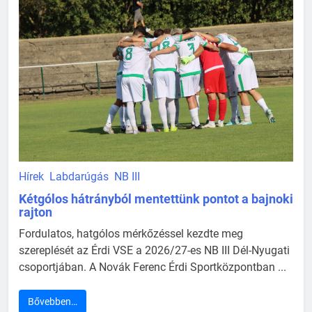
Hírek
Labdarúgás
NB III
Kétgólos hátrányból mentettünk pontot a bajnoki
rajton
Fordulatos, hatgólos mérkőzéssel kezdte meg
szereplését az Érdi VSE a 2026/27-es NB III Dél-Nyugati
csoportjában. A Novák Ferenc Érdi Sportközpontban ...
Bővebben…