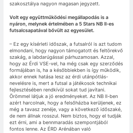
szakosztálya nagyon magasan jegyzett.
Volt egy együttműködési megállapodás is a
nyáron, melynek értelmében a 5 Stars NB II-es
futsalcsapatával bővült az egyesület.
– Ez egy kísérleti időszak, a futsalról is azt tudom
elmondani, hogy nagyon támogatott és feltörekvő
szakág, a labdarúgással párhuzamosan. Azzal,
hogy az Érdi VSE-vel, ha még csak egy szerződés
formájában is, ha a későbbiekben is így működik,
akkor ennek hatása lesz az érdi utánpótlás-
nevelésre is, mert a futsal a játékosok technikai
fejlesztésében rendkívül sokat tud javítani.
Örömmel látjuk a jó eredményeket. Az NB II-ben
azért harcolnak, hogy a felsőházba kerüljenek, ez
még a tavasz zenéje, vagy a következő időszaké,
de nem állnak rosszul. Nem biztos, hogy el tudják
ezt érni, ami a bennmaradás szempontjából
fontos lenne. Az ÉRD Arénában való