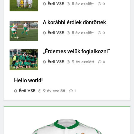
Érdi VSE
8 év ezelőtt
0
A korábbi érdiek döntöttek
Érdi VSE
8 év ezelőtt
0
„Érdemes velük foglalkozni”
Érdi VSE
9 év ezelőtt
0
Hello world!
Érdi VSE
9 év ezelőtt
1