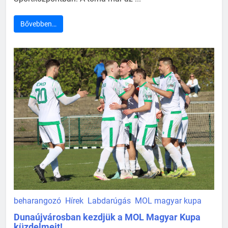
Bővebben…
beharangozó
Hírek
Labdarúgás
MOL magyar kupa
Dunaújvárosban kezdjük a MOL Magyar Kupa
küzdelmeit!