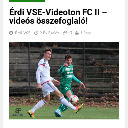
Érdi VSE-Videoton FC II –
videós összefoglaló!
0
Érdi VSE
9 Év Ezelőtt
1 Perc