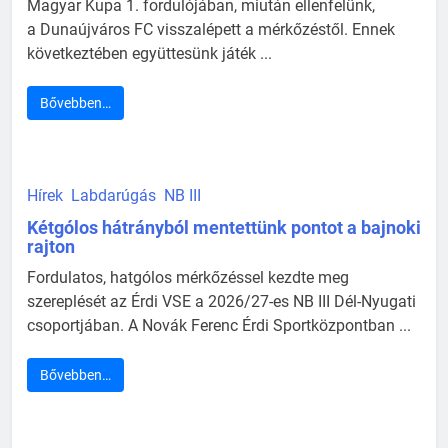
Magyar Kupa 1. fordulójában, miután ellenfelünk,
a Dunaújváros FC visszalépett a mérkőzéstől. Ennek
következtében együttesünk játék ...
Bővebben…
Hírek
Labdarúgás
NB III
Kétgólos hátrányból mentettünk pontot a bajnoki
rajton
Fordulatos, hatgólos mérkőzéssel kezdte meg
szereplését az Érdi VSE a 2026/27-es NB III Dél-Nyugati
csoportjában. A Novák Ferenc Érdi Sportközpontban ...
Bővebben…