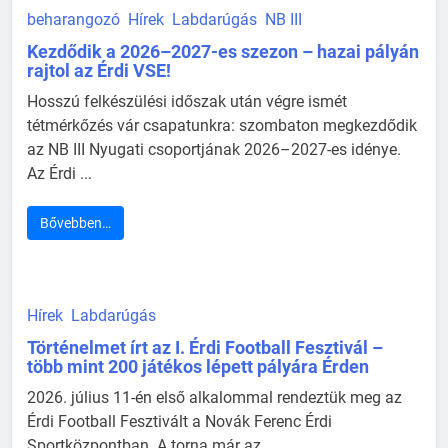
beharangozó
Hírek
Labdarúgás
NB III
Kezdődik a 2026–2027-es szezon – hazai pályán
rajtol az Érdi VSE!
Hosszú felkészülési időszak után végre ismét
tétmérkőzés vár csapatunkra: szombaton megkezdődik
az NB III Nyugati csoportjának 2026–2027-es idénye.
Az Érdi ...
Bővebben…
Hírek
Labdarúgás
Történelmet írt az I. Érdi Football Fesztivál –
több mint 200 játékos lépett pályára Érden
2026. július 11-én első alkalommal rendeztük meg az
Érdi Football Fesztivált a Novák Ferenc Érdi
Sportközpontban. A torna már az ...