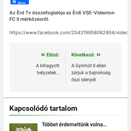
Share
Az Érd Tv összefoglalója az Érdi VSE-Videoton
FC II mérkőzésről.
https://www.facebook.com/254319958062904/videos
Előző:
Következő:
Bejegyzés
navigáció
A kihagyott
A Gyirmót II ellen
helyzetek…
zárjuk a bajnokság
őszi idényét
Kapcsolódó tartalom
Többet érdemeltünk volna…