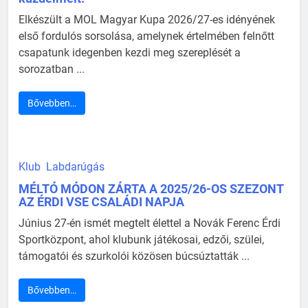
Elkészült a MOL Magyar Kupa 2026/27-es idényének
első fordulós sorsolása, amelynek értelmében felnőtt
csapatunk idegenben kezdi meg szereplését a
sorozatban ...
Bővebben…
Klub
Labdarúgás
MÉLTÓ MÓDON ZÁRTA A 2025/26-OS SZEZONT
AZ ÉRDI VSE CSALÁDI NAPJA
Június 27-én ismét megtelt élettel a Novák Ferenc Érdi
Sportközpont, ahol klubunk játékosai, edzői, szülei,
támogatói és szurkolói közösen búcsúztatták ...
Bővebben…