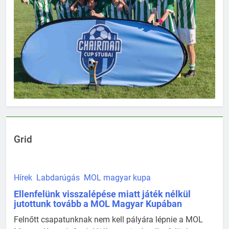
Grid
Hírek
Labdarúgás
MOL magyar kupa
Ellenfelünk visszalépése miatt játék nélkül
jutottunk tovább a MOL Magyar Kupában
Felnőtt csapatunknak nem kell pályára lépnie a MOL