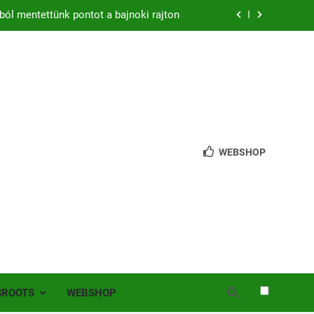
ból mentettünk pontot a bajnoki rajton
zon – hazai pályán rajtol az Érdi VSE!
bb mint 200 játékos lépett pályára Érden
 jutottunk tovább a MOL Magyar Kupában
ból mentettünk pontot a bajnoki rajton
WEBSHOP
zon – hazai pályán rajtol az Érdi VSE!
bb mint 200 játékos lépett pályára Érden
SROOTS
WEBSHOP