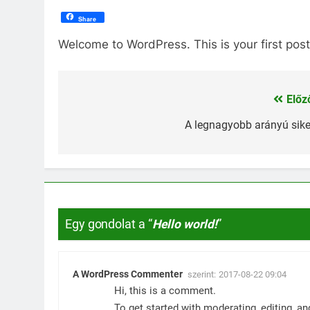
Share
Welcome to WordPress. This is your first post. 
Előz
Bejegyzés
navigáció
A legnagyobb arányú sike
Egy gondolat a “
Hello world!
”
A WordPress Commenter
szerint:
2017-08-22 09:04
Hi, this is a comment.
To get started with moderating, editing, 