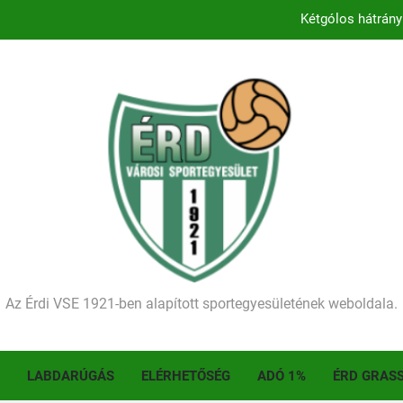
Kétgólos hátrány
Kezdődik a 2026–2027-es sze
Történelmet írt az I. Érdi Football Fesztivál – tö
Ellenfelünk visszalépése miatt játék nélkül
Kétgólos hátrány
Kezdődik a 2026–2027-es sze
Történelmet írt az I. Érdi Football Fesztivál – tö
Az Érdi VSE 1921-ben alapított sportegyesületének weboldala.
LABDARÚGÁS
ELÉRHETŐSÉG
ADÓ 1%
ÉRD GRAS