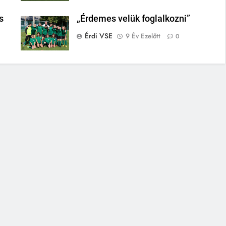
s
„Érdemes velük foglalkozni”
Érdi VSE
9 Év Ezelőtt
0