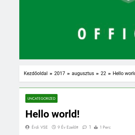
Kezdőoldal
2017
augusztus
22
Hello worl
UNCATEGORIZED
Hello world!
1
Érdi VSE
9 Év Ezelőtt
1 Perc