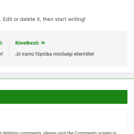
Edit or delete it, then start writing!
ő:
Következő:
r!
Jó iramú főpróba minőségi ellenféllel
and deleting comments, please visit the Comments screen in