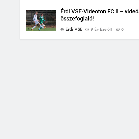
Érdi VSE-Videoton FC II – videó
összefoglaló!
Érdi VSE
9 Év Ezelőtt
0