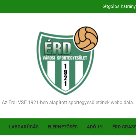
Kétgólos hátrány
Kezdődik a 2026–2027-es sze
Történelmet írt az I. Érdi Football Fesztivál – tö
Ellenfelünk visszalépése miatt játék nélkül
Kétgólos hátrány
Kezdődik a 2026–2027-es sze
Történelmet írt az I. Érdi Football Fesztivál – tö
Az Érdi VSE 1921-ben alapított sportegyesületének weboldala.
LABDARÚGÁS
ELÉRHETŐSÉG
ADÓ 1%
ÉRD GRAS