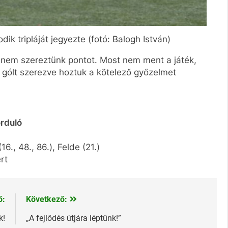
k tripláját jegyezte (fotó: Balogh István)
 nem szereztünk pontot. Most nem ment a játék,
t gólt szerezve hoztuk a kötelező győzelmet
orduló
6., 48., 86.), Felde (21.)
rt
ő:
Következő:
k!
„A fejlődés útjára léptünk!”