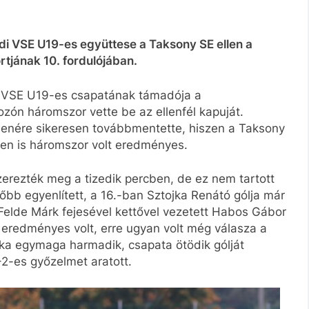
di VSE U19-es együttese a Taksony SE ellen a
tjának 10. fordulójában.
i VSE U19-es csapatának támadója a
kozón háromszor vette be az ellenfél kapuját.
llenére sikeresen továbbmentette, hiszen a Taksony
sen is háromszor volt eredményes.
erezték meg a tizedik percben, de ez nem tartott
őbb egyenlített, a 16.-ban Sztojka Renátó gólja már
n Felde Márk fejesével kettővel vezetett Habos Gábor
 eredményes volt, erre ugyan volt még válasza a
jka egymaga harmadik, csapata ötödik gólját
–2-es győzelmet aratott.