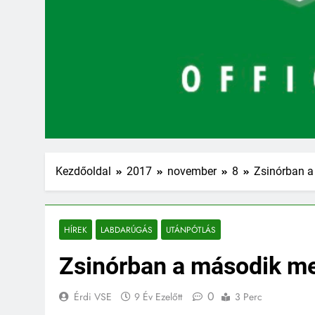
Kezdőoldal
2017
november
8
Zsinórban a
HÍREK
LABDARÚGÁS
UTÁNPÓTLÁS
Zsinórban a második m
0
Érdi VSE
9 Év Ezelőtt
3 Perc