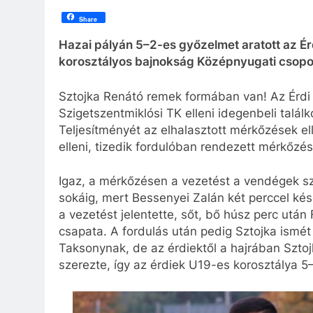
Share
Hazai pályán 5–2-es győzelmet aratott az Ér
korosztályos bajnokság Középnyugati csopor
Sztojka Renátó remek formában van! Az Érd
Szigetszentmiklósi TK elleni idegenbeli talál
Teljesítményét az elhalasztott mérkőzések e
elleni, tizedik fordulóban rendezett mérkőzé
Igaz, a mérkőzésen a vezetést a vendégek sz
sokáig, mert Bessenyei Zalán két perccel kés
a vezetést jelentette, sőt, bő húsz perc utá
csapata. A fordulás után pedig Sztojka ismét
Taksonynak, de az érdiektől a hajrában Szto
szerezte, így az érdiek U19-es korosztálya 5