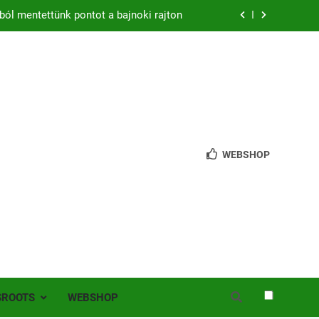
ból mentettünk pontot a bajnoki rajton
zon – hazai pályán rajtol az Érdi VSE!
bb mint 200 játékos lépett pályára Érden
 jutottunk tovább a MOL Magyar Kupában
ból mentettünk pontot a bajnoki rajton
WEBSHOP
zon – hazai pályán rajtol az Érdi VSE!
bb mint 200 játékos lépett pályára Érden
SROOTS
WEBSHOP