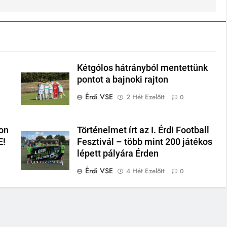
Kétgólos hátrányból mentettünk
pontot a bajnoki rajton
Érdi VSE
2 Hét Ezelőtt
0
on
Történelmet írt az I. Érdi Football
E!
Fesztivál – több mint 200 játékos
lépett pályára Érden
Érdi VSE
4 Hét Ezelőtt
0