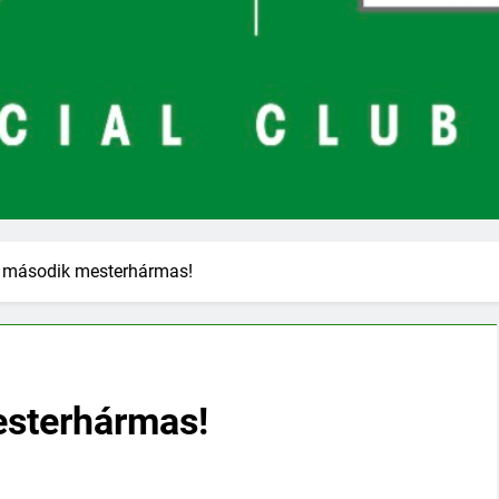
 második mesterhármas!
esterhármas!