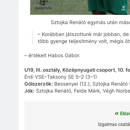
Sztojka Renátó egymás után másodi
– Korábban játszottunk már jobban, de
több gyenge teljesítmény volt, mégis ö
– értékelt Habos Gábor.
U19, III. osztály, Középnyugati csoport, 10. f
Érdi VSE–Taksony SE 5–2 (3–1)
Gólszerzők:
Bessenyei (12.), Sztojka Renátó (1
Jók:
Sztojka Renátó, Felde Márk, Végh Norbe
Előz
Bejegyzés
navigáció
Izgalmas csatá