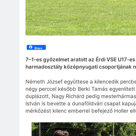
Share
7–1-es győzelmet aratott az Érdi VSE U17-es
harmadosztály középnyugati csoportjának n
Németh József együttese a kilencedik percbe
négy perccel később Berki Tamás egyenlített is
duplázott, Nagy Richárd pedig mesterhármasi
István is bevette a dunaföldvári csapat kapuj
mérkőzést kilenc emberrel befejező Holler ell