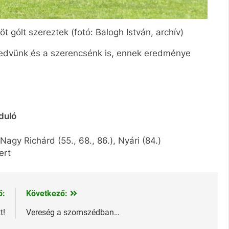
 gólt szereztek (fotó: Balogh István, archív)
kedvünk és a szerencsénk is, ennek eredménye
rduló
 Nagy Richárd (55., 68., 86.), Nyári (84.)
ert
ő:
Következő:
t!
Vereség a szomszédban…