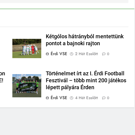
Kétgólos hátrányból mentettünk
pontot a bajnoki rajton
Érdi VSE
2 Hét Ezelőtt
0
on
Történelmet írt az I. Érdi Football
E!
Fesztivál – több mint 200 játékos
lépett pályára Érden
Érdi VSE
4 Hét Ezelőtt
0