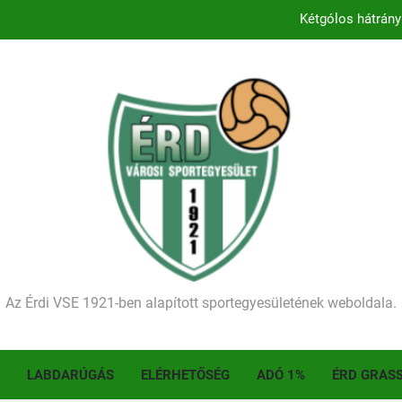
Kezdődik a 2026–2027-es sze
Történelmet írt az I. Érdi Football Fesztivál – tö
Ellenfelünk visszalépése miatt játék nélkül
Kétgólos hátrány
Kezdődik a 2026–2027-es sze
Történelmet írt az I. Érdi Football Fesztivál – tö
Az Érdi VSE 1921-ben alapított sportegyesületének weboldala.
LABDARÚGÁS
ELÉRHETŐSÉG
ADÓ 1%
ÉRD GRAS