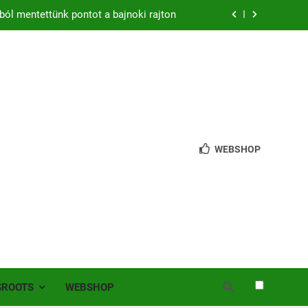
zon – hazai pályán rajtol az Érdi VSE!
bb mint 200 játékos lépett pályára Érden
 jutottunk tovább a MOL Magyar Kupában
ból mentettünk pontot a bajnoki rajton
zon – hazai pályán rajtol az Érdi VSE!
WEBSHOP
bb mint 200 játékos lépett pályára Érden
SROOTS
WEBSHOP