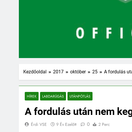
Kezdőoldal
2017
október
25
A fordulás u
HÍREK
LABDARÚGÁS
UTÁNPÓTLÁS
A fordulás után nem ke
0
Érdi VSE
9 Év Ezelőtt
2 Perc