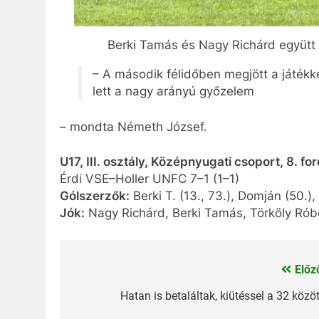
Berki Tamás és Nagy Richárd együtt öt
– A második félidőben megjött a játék
lett a nagy arányú győzelem
– mondta Németh József.
U17, III. osztály, Középnyugati csoport, 8. fo
Érdi VSE–Holler UNFC 7–1 (1–1)
Gólszerzők:
Berki T. (13., 73.), Domján (50.),
Jók:
Nagy Richárd, Berki Tamás, Törköly Rób
Előz
Bejegyzés
navigáció
Hatan is betaláltak, kiütéssel a 32 közöt