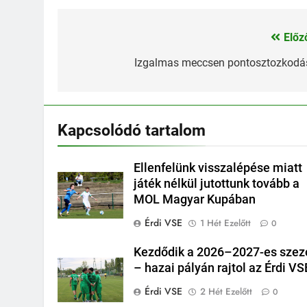
Előz
Bejegyzés
navigáció
Izgalmas meccsen pontosztozkodá
Kapcsolódó tartalom
Ellenfelünk visszalépése miatt
játék nélkül jutottunk tovább a
MOL Magyar Kupában
Érdi VSE
1 Hét Ezelőtt
0
Kezdődik a 2026–2027-es szez
– hazai pályán rajtol az Érdi VS
Érdi VSE
2 Hét Ezelőtt
0