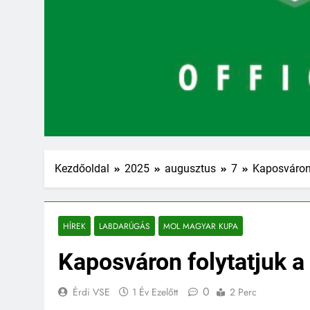
Kezdőoldal
2025
augusztus
7
Kaposváron
HÍREK
LABDARÚGÁS
MOL MAGYAR KUPA
Kaposváron folytatjuk
0
Érdi VSE
1 Év Ezelőtt
2 Perc