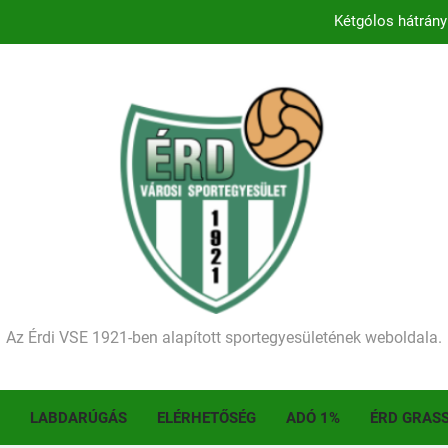
Kétgólos hátrány
Kezdődik a 2026–2027-es sze
Történelmet írt az I. Érdi Football Fesztivál – tö
Ellenfelünk visszalépése miatt játék nélkül
Kétgólos hátrány
Kezdődik a 2026–2027-es sze
Történelmet írt az I. Érdi Football Fesztivál – tö
Az Érdi VSE 1921-ben alapított sportegyesületének weboldala.
LABDARÚGÁS
ELÉRHETŐSÉG
ADÓ 1%
ÉRD GRAS