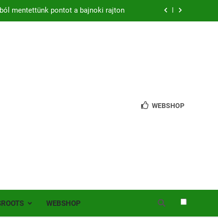
ból mentettünk pontot a bajnoki rajton
zon – hazai pályán rajtol az Érdi VSE!
bb mint 200 játékos lépett pályára Érden
 jutottunk tovább a MOL Magyar Kupában
ból mentettünk pontot a bajnoki rajton
WEBSHOP
zon – hazai pályán rajtol az Érdi VSE!
bb mint 200 játékos lépett pályára Érden
SROOTS
WEBSHOP