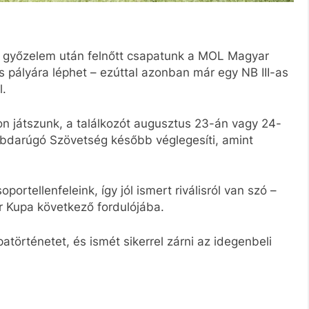
i győzelem után felnőtt csapatunk a MOL Magyar
s pályára léphet – ezúttal azonban már egy NB III-as
l.
n játszunk, a találkozót augusztus 23-án vagy 24-
abdarúgó Szövetség később véglegesíti, amint
rtellenfeleink, így jól ismert riválisról van szó –
r Kupa következő fordulójába.
atörténetet, és ismét sikerrel zárni az idegenbeli