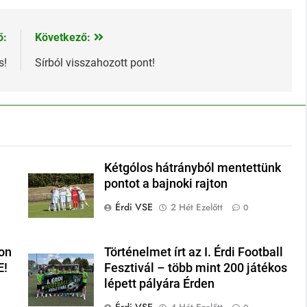
ő:
Következő:
s!
Sírból visszahozott pont!
Kétgólos hátrányból mentettünk
pontot a bajnoki rajton
Érdi VSE
2 Hét Ezelőtt
0
on
Történelmet írt az I. Érdi Football
E!
Fesztivál – több mint 200 játékos
lépett pályára Érden
Érdi VSE