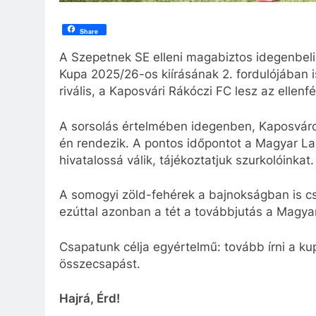
Share
A Szepetnek SE elleni magabiztos idegenbel
Kupa 2025/26-os kiírásának 2. fordulójában i
rivális, a Kaposvári Rákóczi FC lesz az ellenfé
A sorsolás értelmében idegenben, Kaposváro
én rendezik. A pontos időpontot a Magyar L
hivatalossá válik, tájékoztatjuk szurkolóinkat.
A somogyi zöld-fehérek a bajnokságban is csopo
ezúttal azonban a tét a továbbjutás a Magya
Csapatunk célja egyértelmű: tovább írni a kup
összecsapást.
Hajrá, Érd!