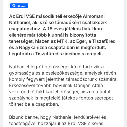
Share
Az Érdi VSE második téli érkezője Almomani
Nathaniel, aki szélső támadóként csatlakozik
csapatunkhoz. A 18 éves játékos fiatal kora
ellenére már több klubnál is bizonyította
tehetségét, hiszen az MTK, az Eger, a Tiszafüred
és a Nagykanizsa csapataiban is megfordult.
Legutóbb a Tiszafüred színeiben szerepelt.
Nathaniel legfőbb erősségei közé tartozik a
gyorsasága és a cselezőkészsége, amelyek révén
komoly fegyvert jelenthet támadósorunk számára.
Érkezésével tovább bővülnek Domján Attila
vezetőedző taktikai lehetőségei, hiszen a fiatal
szabálynak is megfelelő játékos fontos szerepet
tölthet be a csapatban.
Bízunk benne, hogy Nathaniel lendületével és
tehetségével hozzájárul az Érdi VSE sikeres