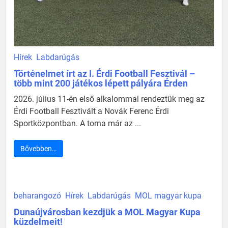
Hírek
Labdarúgás
Történelmet írt az I. Érdi Football Fesztivál –
több mint 200 játékos lépett pályára Érden
2026. július 11-én első alkalommal rendeztük meg az
Érdi Football Fesztivált a Novák Ferenc Érdi
Sportközpontban. A torna már az ...
Bővebben…
beharangozó
Hírek
Labdarúgás
MOL magyar kupa
Dunaújvárosban kezdjük a MOL Magyar Kupa
küzdelmeit!