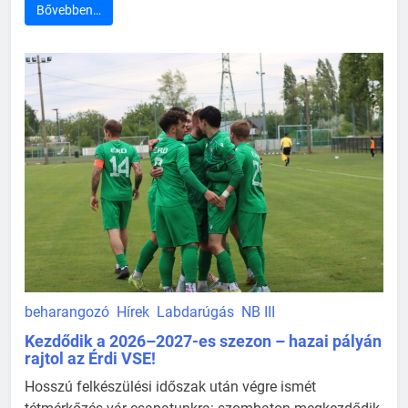
Bővebben…
beharangozó
Hírek
Labdarúgás
NB III
Kezdődik a 2026–2027-es szezon – hazai pályán
rajtol az Érdi VSE!
Hosszú felkészülési időszak után végre ismét