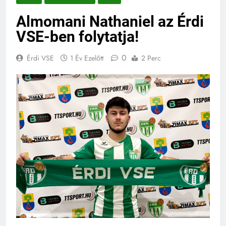
Almomani Nathaniel az Érdi
VSE-ben folytatja!
0
Érdi VSE
1 Év Ezelőtt
2 Perc