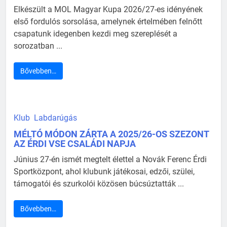
Elkészült a MOL Magyar Kupa 2026/27-es idényének
első fordulós sorsolása, amelynek értelmében felnőtt
csapatunk idegenben kezdi meg szereplését a
sorozatban ...
Bővebben…
Klub
Labdarúgás
MÉLTÓ MÓDON ZÁRTA A 2025/26-OS SZEZONT
AZ ÉRDI VSE CSALÁDI NAPJA
Június 27-én ismét megtelt élettel a Novák Ferenc Érdi
Sportközpont, ahol klubunk játékosai, edzői, szülei,
támogatói és szurkolói közösen búcsúztatták ...
Bővebben…