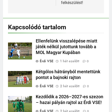
felkészülést!
Kapcsolódó tartalom
Ellenfelünk visszalépése miatt
játék nélkül jutottunk tovább a
MOL Magyar Kupában
Érdi VSE
1 hét ezelőtt
0
Kétgólos hátrányból mentettünk
pontot a bajnoki rajton
Érdi VSE
2 hét ezelőtt
0
Kezdődik a 2026–2027-es szezon
– hazai pályán rajtol az Érdi VSE!
Érdi VSE
2 hét ezelőtt
0