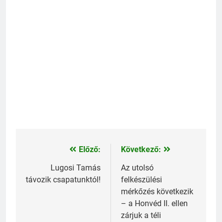
Előző:
Következő:
Bejegyzés
navigáció
Lugosi Tamás
Az utolsó
távozik csapatunktól!
felkészülési
mérkőzés következik
– a Honvéd II. ellen
zárjuk a téli