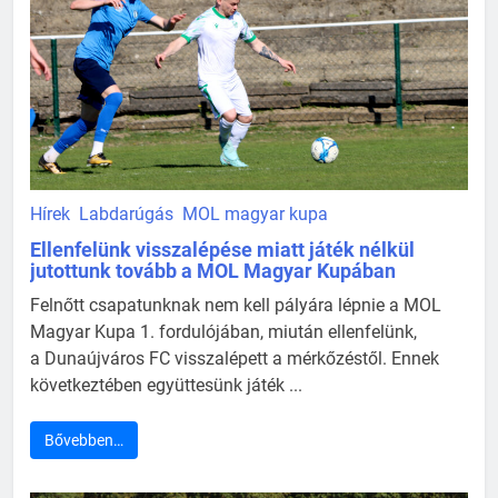
Hírek
Labdarúgás
MOL magyar kupa
Ellenfelünk visszalépése miatt játék nélkül
jutottunk tovább a MOL Magyar Kupában
Felnőtt csapatunknak nem kell pályára lépnie a MOL
Magyar Kupa 1. fordulójában, miután ellenfelünk,
a Dunaújváros FC visszalépett a mérkőzéstől. Ennek
következtében együttesünk játék ...
Bővebben…