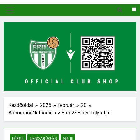
MENÜ
Kezdőoldal
2025
február
20
Almomani Nathaniel az Érdi VSE-ben folytatja!
HÍREK
LABDARÚGÁS
NB III