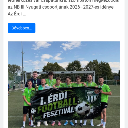
tétmérkőzés vár csapatunkra: szombaton megkezdődik
az NB III Nyugati csoportjának 2026–2027-es idénye.
Az Érdi ...
Bővebben…