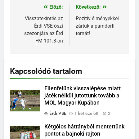
Előző:
Következő:
Bejegyzés
navigáció
Visszatekintés az
Pozitív élményekkel
Érdi VSE őszi
zártuk a parndorfi
szezonjára az Érd
tornát!
FM 101.3-on
Kapcsolódó tartalom
Ellenfelünk visszalépése miatt
játék nélkül jutottunk tovább a
MOL Magyar Kupában
Érdi VSE
1 hét ezelőtt
0
Kétgólos hátrányból mentettünk
pontot a bajnoki rajton