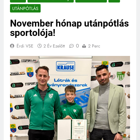
UTÁNPÓTLÁS
November hónap utánpótlás
sportolója!
0
Érdi VSE
2 Év Ezelőtt
2 Perc