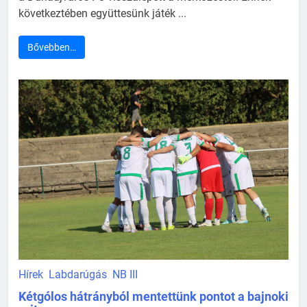
következtében együttesünk játék ...
Bővebben…
Hírek
Labdarúgás
NB III
Kétgólos hátrányból mentettünk pontot a bajnoki