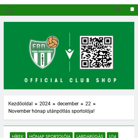
MENÜ
Kezdőoldal
2024
december
22
November hónap utánpótlás sportolója!
HÍREK
HÓNAP SPORTOLÓJA
LABDARÚGÁS
U14