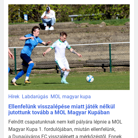
Hírek
Labdarúgás
MOL magyar kupa
Ellenfelünk visszalépése miatt játék nélkül
jutottunk tovább a MOL Magyar Kupában
Felnőtt csapatunknak nem kell pályára lépnie a MOL
Magyar Kupa 1. fordulójában, miután ellenfelünk,
a Dunaújváros FC visszalépett a mérkőzéstől. Ennek