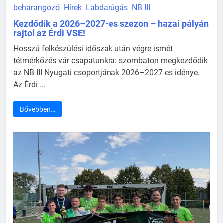
beharangozó
Hírek
Labdarúgás
NB III
Kezdődik a 2026–2027-es szezon – hazai pályán
rajtol az Érdi VSE!
Hosszú felkészülési időszak után végre ismét
tétmérkőzés vár csapatunkra: szombaton megkezdődik
az NB III Nyugati csoportjának 2026–2027-es idénye.
Az Érdi ...
Bővebben…