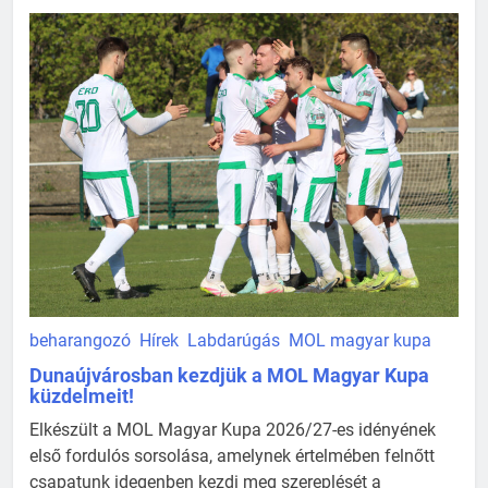
beharangozó
Hírek
Labdarúgás
MOL magyar kupa
Dunaújvárosban kezdjük a MOL Magyar Kupa
küzdelmeit!
Elkészült a MOL Magyar Kupa 2026/27-es idényének
első fordulós sorsolása, amelynek értelmében felnőtt
csapatunk idegenben kezdi meg szereplését a