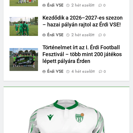
Érdi VSE
2 hét ezelőtt
0
Kezdődik a 2026–2027-es szezon
– hazai pályán rajtol az Érdi VSE!
Érdi VSE
2 hét ezelőtt
0
Történelmet írt az I. Érdi Football
Fesztivál – több mint 200 játékos
lépett pályára Érden
Érdi VSE
4 hét ezelőtt
0