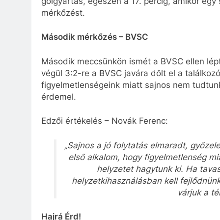
gólgyártás, egészen a 17. percig, amikor egy s
mérkőzést.
Második mérkőzés – BVSC
Második meccsünkön ismét a BVSC ellen lépt
végül 3:2-re a BVSC javára dőlt el a találkoz
figyelmetlenségeink miatt sajnos nem tudtunk
érdemel.
Edzői értékelés – Novák Ferenc:
„Sajnos a jó folytatás elmaradt, győze
első alkalom, hogy figyelmetlenség mi
helyzetet hagytunk ki. Ha tava
helyzetkihasználásban kell fejlődnün
várjuk a té
Hajrá Érd!