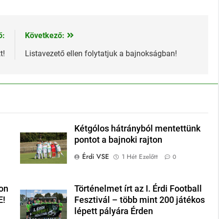
ő:
Következő:
t!
Listavezető ellen folytatjuk a bajnokságban!
Kétgólos hátrányból mentettünk
pontot a bajnoki rajton
Érdi VSE
1 Hét Ezelőtt
0
on
Történelmet írt az I. Érdi Football
E!
Fesztivál – több mint 200 játékos
lépett pályára Érden