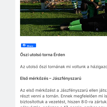
Share
Őszi utolsó torna Érden
Az utolsó őszi tornának mi voltunk a házigaz
Első mérkőzés – Jászfényszarú
Az első mérkőzést a Jászfényszarú ellen játs
részt venni a tornán. Ennek megfelelően mi is
biztosítottuk a vezetést, hiszen 8:0-ra zártu