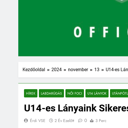
Kezdőoldal
2024
november
13
U14-es Lán
HÍREK
LABDARÚGÁS
NŐI FOCI
U14 LÁNYOK
UTÁNPÓT
U14-es Lányaink Sikeres
0
Érdi VSE
2 Év Ezelőtt
3 Perc