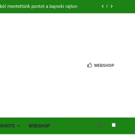
ból mentettünk pontot a bajnoki rajton
zon – hazai pályán rajtol az Érdi VSE!
bb mint 200 játékos lépett pályára Érden
 jutottunk tovább a MOL Magyar Kupában
ból mentettünk pontot a bajnoki rajton
WEBSHOP
zon – hazai pályán rajtol az Érdi VSE!
bb mint 200 játékos lépett pályára Érden
SROOTS
WEBSHOP