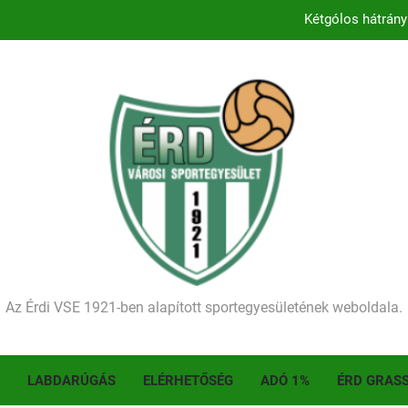
Kétgólos hátrány
Kezdődik a 2026–2027-es sze
Történelmet írt az I. Érdi Football Fesztivál – tö
Ellenfelünk visszalépése miatt játék nélkül
Kétgólos hátrány
Kezdődik a 2026–2027-es sze
Történelmet írt az I. Érdi Football Fesztivál – tö
Az Érdi VSE 1921-ben alapított sportegyesületének weboldala.
LABDARÚGÁS
ELÉRHETŐSÉG
ADÓ 1%
ÉRD GRAS