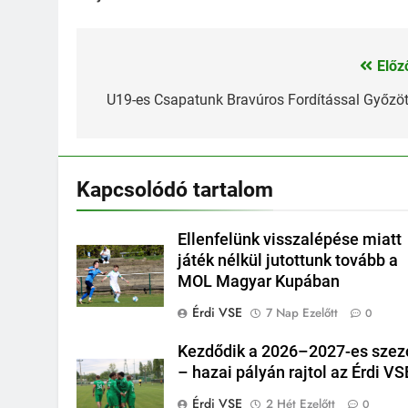
Előz
Bejegyzés
navigáció
U19-es Csapatunk Bravúros Fordítással Győzöt
Kapcsolódó tartalom
Ellenfelünk visszalépése miatt
játék nélkül jutottunk tovább a
MOL Magyar Kupában
Érdi VSE
7 Nap Ezelőtt
0
Kezdődik a 2026–2027-es szez
– hazai pályán rajtol az Érdi VS
Érdi VSE
2 Hét Ezelőtt
0