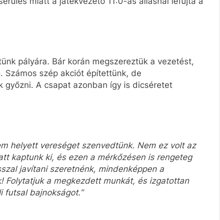
érülés miatt a játékvezető 11:0-ás állásnál lefújta a
ünk pályára. Bár korán megszereztük a vezetést,
ó. Számos szép akciót építettünk, de
 győzni. A csapat azonban így is dicséretet
lem helyett vereséget szenvedtünk. Nem ez volt az
att kaptunk ki, és ezen a mérkőzésen is rengeteg
sszal javítani szeretnénk, mindenképpen a
k! Folytatjuk a megkezdett munkát, és izgatottan
li futsal bajnokságot.”