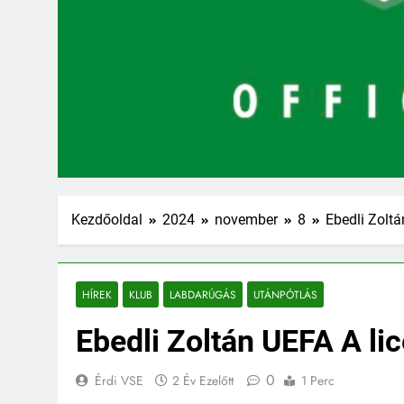
Kezdőoldal
2024
november
8
Ebedli Zoltá
HÍREK
KLUB
LABDARÚGÁS
UTÁNPÓTLÁS
Ebedli Zoltán UEFA A lic
0
Érdi VSE
2 Év Ezelőtt
1 Perc