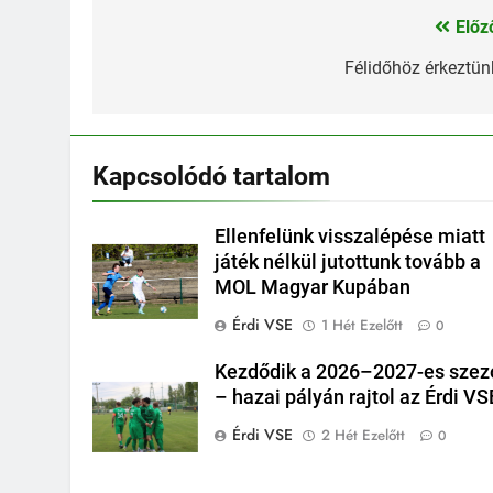
Előz
Bejegyzés
navigáció
Félidőhöz érkeztün
Kapcsolódó tartalom
Ellenfelünk visszalépése miatt
játék nélkül jutottunk tovább a
MOL Magyar Kupában
Érdi VSE
1 Hét Ezelőtt
0
Kezdődik a 2026–2027-es szez
– hazai pályán rajtol az Érdi VS
Érdi VSE
2 Hét Ezelőtt
0