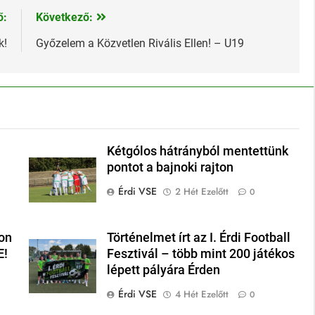
ő:
Következő:
k!
Győzelem a Közvetlen Rivális Ellen! – U19
Kétgólos hátrányból mentettünk
pontot a bajnoki rajton
Érdi VSE
2 Hét Ezelőtt
0
on
Történelmet írt az I. Érdi Football
E!
Fesztivál – több mint 200 játékos
lépett pályára Érden
Érdi VSE
4 Hét Ezelőtt
0