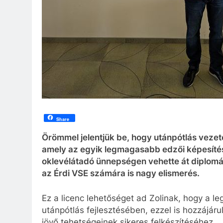
Share
Örömmel jelentjük be, hogy utánpótlás vezet
amely az egyik legmagasabb edzői képesítés 
oklevélátadó ünnepségen vehette át diplomá
az Érdi VSE számára is nagy elismerés.
Ez a licenc lehetőséget ad Zolinak, hogy a 
utánpótlás fejlesztésében, ezzel is hozzájá
jövő tehetségeinek sikeres felkészítéséhez.