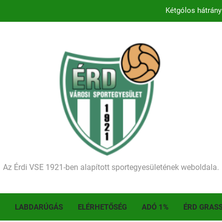
Kétgólos hátrány
Kezdődik a 2026–2027-es sze
Történelmet írt az I. Érdi Football Fesztivál – tö
Ellenfelünk visszalépése miatt játék nélkül
Kétgólos hátrány
Kezdődik a 2026–2027-es sze
Történelmet írt az I. Érdi Football Fesztivál – tö
Az Érdi VSE 1921-ben alapított sportegyesületének weboldala.
LABDARÚGÁS
ELÉRHETŐSÉG
ADÓ 1%
ÉRD GRAS