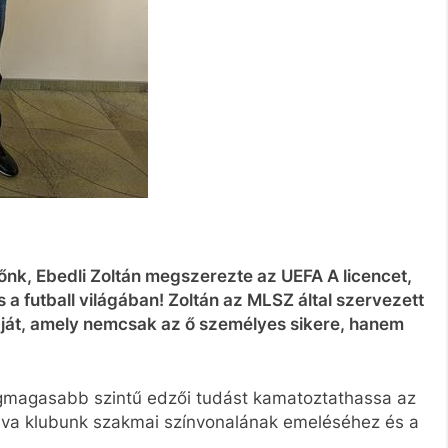
őnk, Ebedli Zoltán megszerezte az UEFA A licencet,
a futball világában! Zoltán az MLSZ által szervezett
ját, amely nemcsak az ő személyes sikere, hanem
legmagasabb szintű edzői tudást kamatoztathassa az
rulva klubunk szakmai színvonalának emeléséhez és a