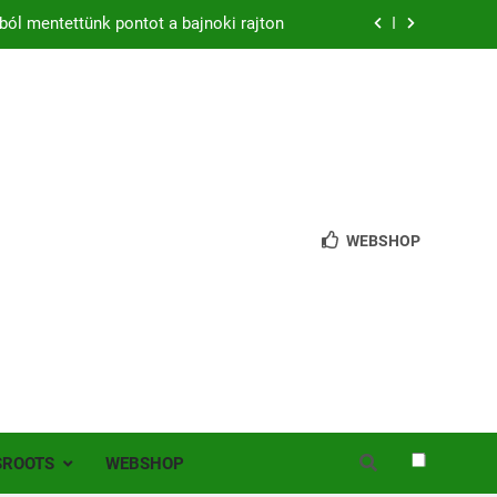
ból mentettünk pontot a bajnoki rajton
zon – hazai pályán rajtol az Érdi VSE!
bb mint 200 játékos lépett pályára Érden
 jutottunk tovább a MOL Magyar Kupában
ból mentettünk pontot a bajnoki rajton
WEBSHOP
zon – hazai pályán rajtol az Érdi VSE!
bb mint 200 játékos lépett pályára Érden
SROOTS
WEBSHOP