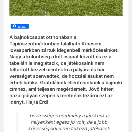
Share
A bajnokcsapat otthonában a
Tápiószentmártonban található Kincsem
lovasparkban zártuk idegenbeli mérkőzéseinket.
Nagy a különbség a két csapat között és ez a
tabellán is meglátszik, de játékosaink nem
feltartott kézzel mentek ki a pályára és bár
vereséget szenvedtek, de hozzáállásukat nem
érheti kritika. Gratulálunk ellenfelünknek a bajnoki
címhez, ami teljesen megérdemelt. Jövő héten
hazai pályán szépen szeretnénk lezárni ezt az
idényt. Hajrá Érd!
Tisztességes eredmény a játékunk is
helyenként egész jó volt, de a jobb
képességekkel rendelkező játékosok