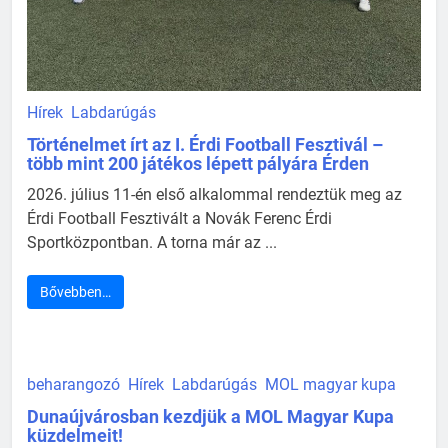
Hírek
Labdarúgás
Történelmet írt az I. Érdi Football Fesztivál –
több mint 200 játékos lépett pályára Érden
2026. július 11-én első alkalommal rendeztük meg az
Érdi Football Fesztivált a Novák Ferenc Érdi
Sportközpontban. A torna már az ...
Bővebben…
beharangozó
Hírek
Labdarúgás
MOL magyar kupa
Dunaújvárosban kezdjük a MOL Magyar Kupa
küzdelmeit!