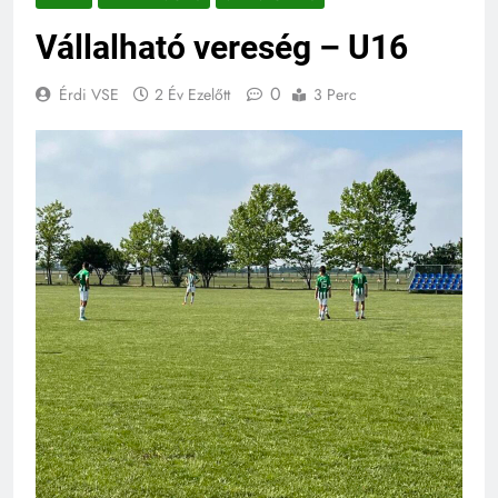
Vállalható vereség – U16
0
Érdi VSE
2 Év Ezelőtt
3 Perc