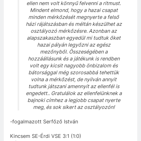
ellen nem volt könnyű felvenni a ritmust.
Mindent elmond, hogy a hazai csapat
minden mérkőzését megnyerte a felső
házi rájátszásban és méltán készülhet az
osztályozó mérkőzésre. Azonban az
alapszakaszban egyedül mi tudtuk őket
hazai pályán legyőzni az egész
mezőnyből. Összeségében a
hozzáállásunk és a játékunk is rendben
volt egy kicsit nagyobb önbizalom és
bátorsággal még szorosabbá tehettük
volna a mérkőzést, de nyilván annyit
tudtunk játszani amennyit az ellenfél is
engedett.. Gratulálok az ellenfelünknek a
bajnoki címhez a legjobb csapat nyerte
meg, és sok sikert az osztályozón!
-fogalmazott Serfőző István
Kincsem SE-Érdi VSE 3:1 (1:0)