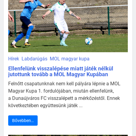
Hírek
Labdarúgás
MOL magyar kupa
Ellenfelünk visszalépése miatt játék nélkül
jutottunk tovább a MOL Magyar Kupában
Felnőtt csapatunknak nem kell pályára lépnie a MOL
Magyar Kupa 1. fordulójában, miután ellenfelünk,
a Dunaújváros FC visszalépett a mérkőzéstől. Ennek
következtében együttesünk játék ...
Bővebben…