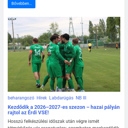
Bővebben…
beharangozó
Hírek
Labdarúgás
NB III
Kezdődik a 2026–2027-es szezon – hazai pályán
rajtol az Érdi VSE!
Hosszú felkészülési időszak után végre ismét