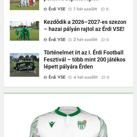
Érdi VSE
1 hét ezelőtt
0
Kezdődik a 2026–2027-es szezon
– hazai pályán rajtol az Érdi VSE!
Érdi VSE
2 hét ezelőtt
0
Történelmet írt az I. Érdi Football
Fesztivál – több mint 200 játékos
lépett pályára Érden
Érdi VSE
4 hét ezelőtt
0