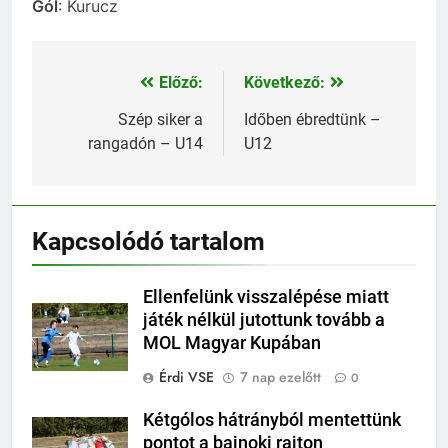
Gól
: Kurucz
Előző:
Következő:
Bejegyzés
navigáció
Szép siker a
Időben ébredtünk –
rangadón – U14
U12
Kapcsolódó tartalom
Ellenfelünk visszalépése miatt
játék nélkül jutottunk tovább a
MOL Magyar Kupában
Érdi VSE
7 nap ezelőtt
0
Kétgólos hátrányból mentettünk
pontot a bajnoki rajton