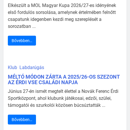
Elkészült a MOL Magyar Kupa 2026/27-es idényének
első fordulós sorsolása, amelynek értelmében felnőtt
csapatunk idegenben kezdi meg szereplését a
sorozatban ...
Bővebben…
Klub
Labdarúgás
MÉLTÓ MÓDON ZÁRTA A 2025/26-OS SZEZONT
AZ ÉRDI VSE CSALÁDI NAPJA
Június 27-én ismét megtelt élettel a Novák Ferenc Érdi
Sportközpont, ahol klubunk játékosai, edzői, szülei,
támogatói és szurkolói közösen búcsúztatták ...
Bővebben…