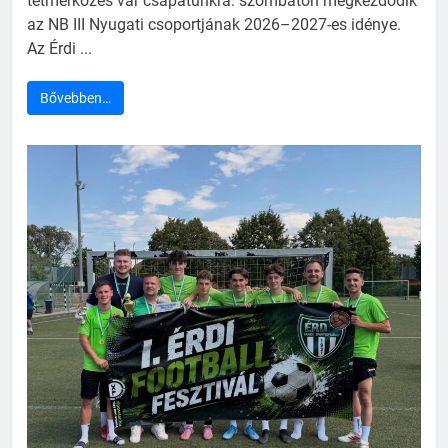
tétmérkőzés vár csapatunkra: szombaton megkezdődik
az NB III Nyugati csoportjának 2026–2027-es idénye.
Az Érdi ...
Bővebben…