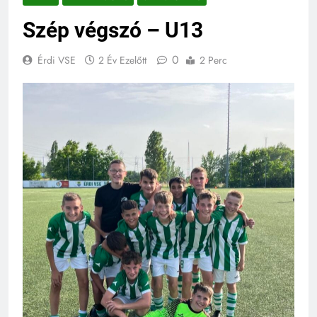
Szép végszó – U13
0
Érdi VSE
2 Év Ezelőtt
2 Perc