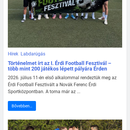
Hírek
Labdarúgás
Történelmet írt az I. Érdi Football Fesztivál –
több mint 200 játékos lépett pályára Érden
2026. július 11-én első alkalommal rendeztük meg az
Érdi Football Fesztivált a Novák Ferenc Érdi
Sportközpontban. A torna már az ...
Bővebben…