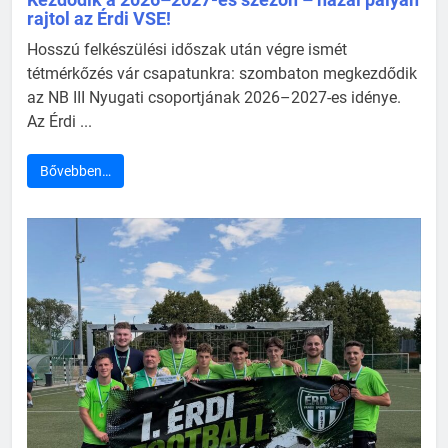
rajtol az Érdi VSE!
Hosszú felkészülési időszak után végre ismét
tétmérkőzés vár csapatunkra: szombaton megkezdődik
az NB III Nyugati csoportjának 2026–2027-es idénye.
Az Érdi ...
Bővebben…