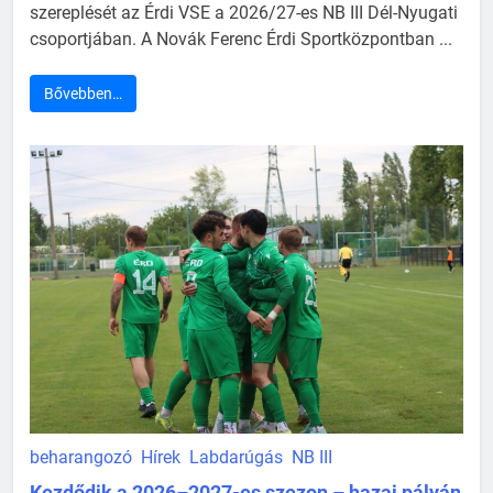
szereplését az Érdi VSE a 2026/27-es NB III Dél-Nyugati
csoportjában. A Novák Ferenc Érdi Sportközpontban ...
Bővebben…
beharangozó
Hírek
Labdarúgás
NB III
Kezdődik a 2026–2027-es szezon – hazai pályán