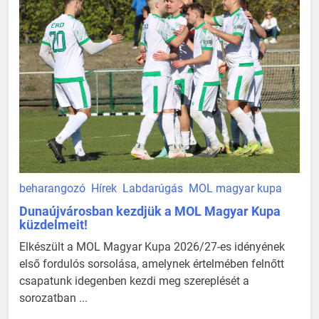
beharangozó
Hírek
Labdarúgás
MOL magyar kupa
Dunaújvárosban kezdjük a MOL Magyar Kupa
küzdelmeit!
Elkészült a MOL Magyar Kupa 2026/27-es idényének
első fordulós sorsolása, amelynek értelmében felnőtt
csapatunk idegenben kezdi meg szereplését a
sorozatban ...