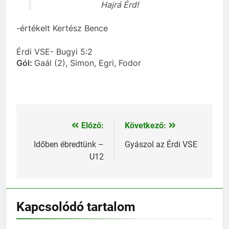
Hajrá Érd!
-értékelt Kertész Bence
Érdi VSE- Bugyi 5:2
Gól:
Gaál (2), Simon, Egri, Fodor
Előző:
Következő:
Bejegyzés
navigáció
Időben ébredtünk –
Gyászol az Érdi VSE
U12
Kapcsolódó tartalom