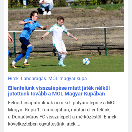
Hírek
Labdarúgás
MOL magyar kupa
Ellenfelünk visszalépése miatt játék nélkül
jutottunk tovább a MOL Magyar Kupában
Felnőtt csapatunknak nem kell pályára lépnie a MOL
Magyar Kupa 1. fordulójában, miután ellenfelünk,
a Dunaújváros FC visszalépett a mérkőzéstől. Ennek
következtében együttesünk játék ...