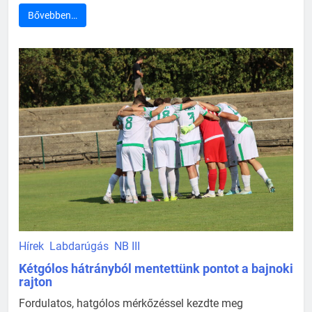
Bővebben…
Hírek
Labdarúgás
NB III
Kétgólos hátrányból mentettünk pontot a bajnoki
rajton
Fordulatos, hatgólos mérkőzéssel kezdte meg