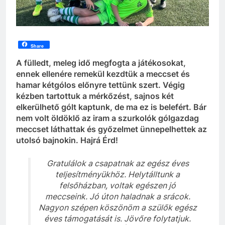
Share
A fülledt, meleg idő megfogta a játékosokat,
ennek ellenére remekül kezdtük a meccset és
hamar kétgólos előnyre tettünk szert. Végig
kézben tartottuk a mérkőzést, sajnos két
elkerülhető gólt kaptunk, de ma ez is belefért. Bár
nem volt öldöklő az iram a szurkolók gólgazdag
meccset láthattak és győzelmet ünnepelhettek az
utolsó bajnokin. Hajrá Érd!
Gratulálok a csapatnak az egész éves
teljesítményükhöz. Helytálltunk a
felsőházban, voltak egészen jó
meccseink. Jó úton haladnak a srácok.
Nagyon szépen köszönöm a szülők egész
éves támogatását is. Jövőre folytatjuk.