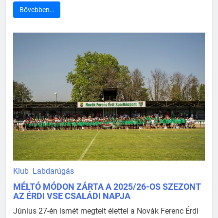
Bővebben…
Klub
Labdarúgás
MÉLTÓ MÓDON ZÁRTA A 2025/26-OS SZEZONT
AZ ÉRDI VSE CSALÁDI NAPJA
Június 27-én ismét megtelt élettel a Novák Ferenc Érdi