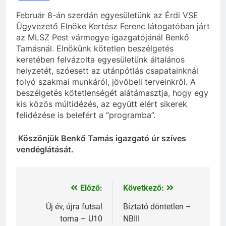
Február 8-án szerdán egyesületünk az Érdi VSE
Ügyvezető Elnöke Kertész Ferenc látogatóban járt
az MLSZ Pest vármegye igazgatójánál Benkő
Tamásnál. Elnökünk kötetlen beszélgetés
keretében felvázolta egyesületünk általános
helyzetét, szóesett az utánpótlás csapatainknál
folyó szakmai munkáról, jövőbeli terveinkről. A
beszélgetés kötetlenségét alátámasztja, hogy egy
kis közös múltidézés, az együtt elért sikerek
felidézése is belefért a “programba”.
Köszönjük Benkő Tamás igazgató úr szíves
vendéglátását.
Előző:
Következő:
Bejegyzés
navigáció
Új év, újra futsal
Bíztató döntetlen –
torna – U10
NBIII