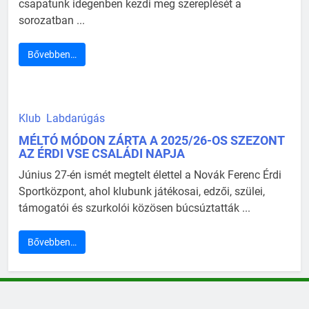
csapatunk idegenben kezdi meg szereplését a
sorozatban ...
Bővebben…
Klub
Labdarúgás
MÉLTÓ MÓDON ZÁRTA A 2025/26-OS SZEZONT
AZ ÉRDI VSE CSALÁDI NAPJA
Június 27-én ismét megtelt élettel a Novák Ferenc Érdi
Sportközpont, ahol klubunk játékosai, edzői, szülei,
támogatói és szurkolói közösen búcsúztatták ...
Bővebben…