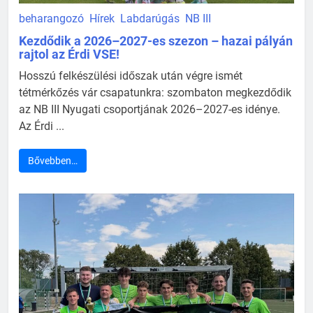
beharangozó
Hírek
Labdarúgás
NB III
Kezdődik a 2026–2027-es szezon – hazai pályán
rajtol az Érdi VSE!
Hosszú felkészülési időszak után végre ismét
tétmérkőzés vár csapatunkra: szombaton megkezdődik
az NB III Nyugati csoportjának 2026–2027-es idénye.
Az Érdi ...
Bővebben…