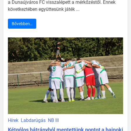
a Dunaújváros FC visszalépett a mérkőzéstől. Ennek
következtében együttesünk játék ...
Bővebben…
Hírek
Labdarúgás
NB III
Kétgólos hátrányból mentettünk pontot a bajnoki