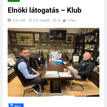
Elnöki látogatás – Klub
0
Érdi VSE
2 Év Ezelőtt
1 Perc
Share