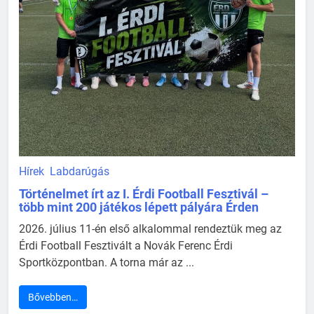
Hírek
Labdarúgás
Történelmet írt az I. Érdi Football Fesztivál –
több mint 200 játékos lépett pályára Érden
2026. július 11-én első alkalommal rendeztük meg az
Érdi Football Fesztivált a Novák Ferenc Érdi
Sportközpontban. A torna már az ...
Bővebben…