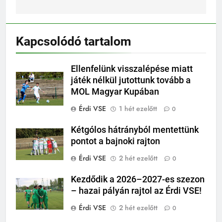
Kapcsolódó tartalom
Ellenfelünk visszalépése miatt
játék nélkül jutottunk tovább a
MOL Magyar Kupában
Érdi VSE
1 hét ezelőtt
0
Kétgólos hátrányból mentettünk
pontot a bajnoki rajton
Érdi VSE
2 hét ezelőtt
0
Kezdődik a 2026–2027-es szezon
– hazai pályán rajtol az Érdi VSE!
Érdi VSE
2 hét ezelőtt
0