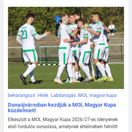
beharangozó
Hírek
Labdarúgás
MOL magyar kupa
Dunaújvárosban kezdjük a MOL Magyar Kupa
küzdelmeit!
Elkészült a MOL Magyar Kupa 2026/27-es idényének
első fordulós sorsolása, amelynek értelmében felnőtt