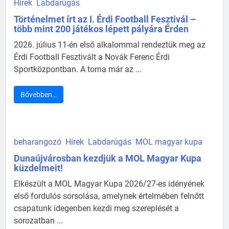
Hírek
Labdarúgás
Történelmet írt az I. Érdi Football Fesztivál –
több mint 200 játékos lépett pályára Érden
2026. július 11-én első alkalommal rendeztük meg az
Érdi Football Fesztivált a Novák Ferenc Érdi
Sportközpontban. A torna már az ...
Bővebben…
beharangozó
Hírek
Labdarúgás
MOL magyar kupa
Dunaújvárosban kezdjük a MOL Magyar Kupa
küzdelmeit!
Elkészült a MOL Magyar Kupa 2026/27-es idényének
első fordulós sorsolása, amelynek értelmében felnőtt
csapatunk idegenben kezdi meg szereplését a
sorozatban ...