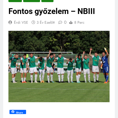
Fontos győzelem – NBIII
0
Érdi VSE
3 Év Ezelőtt
8 Perc
Share