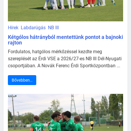
Hírek
Labdarúgás
NB III
Kétgólos hátrányból mentettünk pontot a bajnoki
rajton
Fordulatos, hatgólos mérkőzéssel kezdte meg
szereplését az Érdi VSE a 2026/27-es NB III Dél-Nyugati
csoportjában. A Novák Ferenc Érdi Sportközpontban ...
Bővebben…