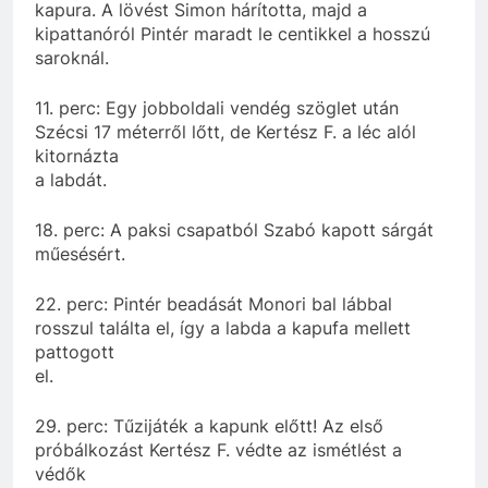
kapura. A lövést Simon hárította, majd a
kipattanóról Pintér maradt le centikkel a hosszú
saroknál.
11. perc: Egy jobboldali vendég szöglet után
Szécsi 17 méterről lőtt, de Kertész F. a léc alól
kitornázta
a labdát.
18. perc: A paksi csapatból Szabó kapott sárgát
műesésért.
22. perc: Pintér beadását Monori bal lábbal
rosszul találta el, így a labda a kapufa mellett
pattogott
el.
29. perc: Tűzijáték a kapunk előtt! Az első
próbálkozást Kertész F. védte az ismétlést a
védők