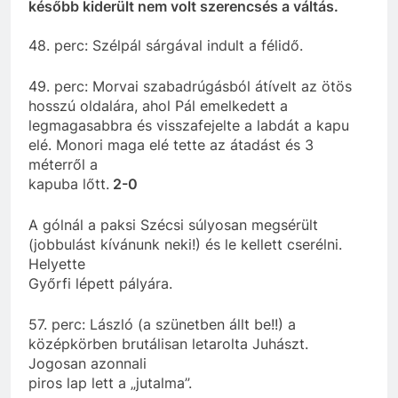
később kiderült nem volt szerencsés a váltás.
48. perc: Szélpál sárgával indult a félidő.
49. perc: Morvai szabadrúgásból átívelt az ötös
hosszú oldalára, ahol Pál emelkedett a
legmagasabbra és visszafejelte a labdát a kapu
elé. Monori maga elé tette az átadást és 3
méterről a
kapuba lőtt.
2-0
A gólnál a paksi Szécsi súlyosan megsérült
(jobbulást kívánunk neki!) és le kellett cserélni.
Helyette
Győrfi lépett pályára.
57. perc: László (a szünetben állt be!!) a
középkörben brutálisan letarolta Juhászt.
Jogosan azonnali
piros lap lett a „jutalma”.