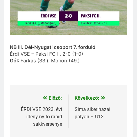
NB III. Dél-Nyugati csoport 7. forduló
Érdi VSE – Paksi FC II. 2-0 (1-0)
Gól
: Farkas (33.), Monori (49.)
Előző:
Következő:
Bejegyzés
navigáció
ÉRDI VSE 2023. évi
Sima siker hazai
idény-nyitó rapid
pályán – U13
sakkversenye