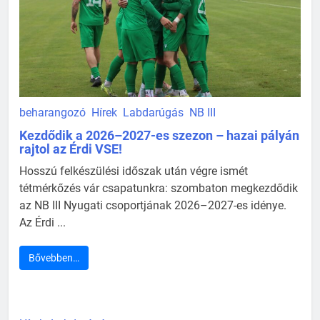
beharangozó
Hírek
Labdarúgás
NB III
Kezdődik a 2026–2027-es szezon – hazai pályán
rajtol az Érdi VSE!
Hosszú felkészülési időszak után végre ismét
tétmérkőzés vár csapatunkra: szombaton megkezdődik
az NB III Nyugati csoportjának 2026–2027-es idénye.
Az Érdi ...
Bővebben…