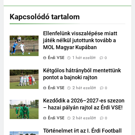
Kapcsolódó tartalom
Ellenfelünk visszalépése miatt
játék nélkül jutottunk tovább a
MOL Magyar Kupában
Érdi VSE
1 hét ezelőtt
0
Kétgólos hátrányból mentettünk
pontot a bajnoki rajton
Érdi VSE
2 hét ezelőtt
0
Kezdődik a 2026–2027-es szezon
– hazai pályán rajtol az Érdi VSE!
Érdi VSE
2 hét ezelőtt
0
Történelmet írt az I. Érdi Football