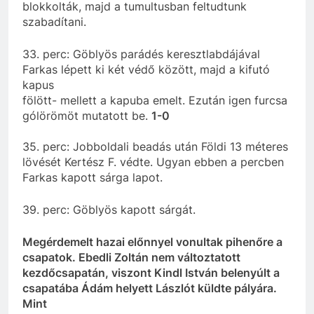
blokkolták, majd a tumultusban feltudtunk
szabadítani.
33. perc: Göblyös parádés keresztlabdájával
Farkas lépett ki két védő között, majd a kifutó
kapus
fölött- mellett a kapuba emelt. Ezután igen furcsa
gólörömöt mutatott be.
1-0
35. perc: Jobboldali beadás után Földi 13 méteres
lövését Kertész F. védte. Ugyan ebben a percben
Farkas kapott sárga lapot.
39. perc: Göblyös kapott sárgát.
Megérdemelt hazai előnnyel vonultak pihenőre a
csapatok. Ebedli Zoltán nem változtatott
kezdőcsapatán, viszont Kindl István belenyúlt a
csapatába Ádám helyett Lászlót küldte pályára.
Mint