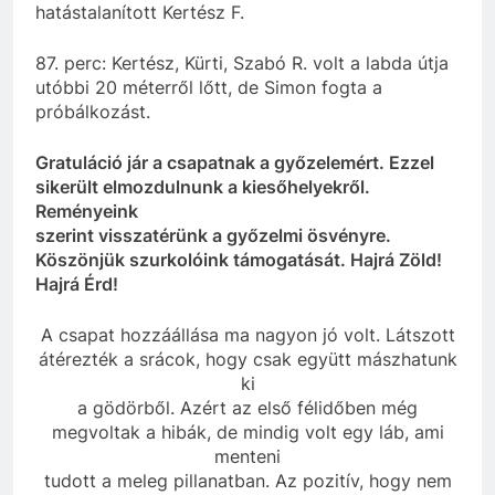
hatástalanított Kertész F.
87. perc: Kertész, Kürti, Szabó R. volt a labda útja
utóbbi 20 méterről lőtt, de Simon fogta a
próbálkozást.
Gratuláció jár a csapatnak a győzelemért. Ezzel
sikerült elmozdulnunk a kiesőhelyekről.
Reményeink
szerint visszatérünk a győzelmi ösvényre.
Köszönjük szurkolóink támogatását. Hajrá Zöld!
Hajrá Érd!
A csapat hozzáállása ma nagyon jó volt. Látszott
átérezték a srácok, hogy csak együtt mászhatunk
ki
a gödörből. Azért az első félidőben még
megvoltak a hibák, de mindig volt egy láb, ami
menteni
tudott a meleg pillanatban. Az pozitív, hogy nem