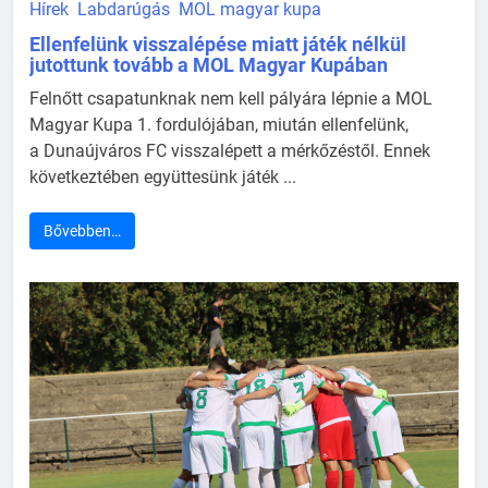
Hírek
Labdarúgás
MOL magyar kupa
Ellenfelünk visszalépése miatt játék nélkül
jutottunk tovább a MOL Magyar Kupában
Felnőtt csapatunknak nem kell pályára lépnie a MOL
Magyar Kupa 1. fordulójában, miután ellenfelünk,
a Dunaújváros FC visszalépett a mérkőzéstől. Ennek
következtében együttesünk játék ...
Bővebben…