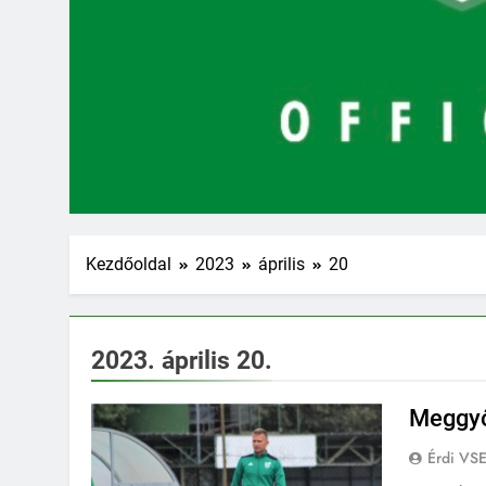
Kezdőoldal
2023
április
20
2023. április 20.
Meggyő
Érdi VS