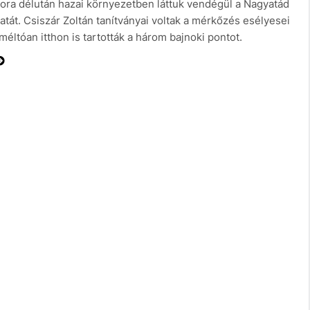
ora délután hazai környezetben láttuk vendégül a Nagyatád
tát. Csiszár Zoltán tanítványai voltak a mérkőzés esélyesei
éltóan itthon is tartották a három bajnoki pontot.