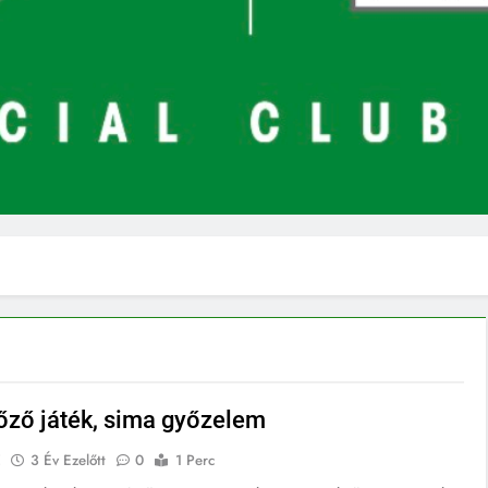
ző játék, sima győzelem
E
3 Év Ezelőtt
0
1 Perc