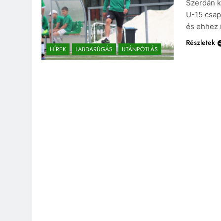
Szerdán k
U-15 csapa
és ehhez m
Részletek
HÍREK
LABDARÚGÁS
UTÁNPÓTLÁS