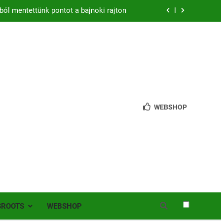
ból mentettünk pontot a bajnoki rajton
zon – hazai pályán rajtol az Érdi VSE!
bb mint 200 játékos lépett pályára Érden
 jutottunk tovább a MOL Magyar Kupában
ból mentettünk pontot a bajnoki rajton
WEBSHOP
zon – hazai pályán rajtol az Érdi VSE!
bb mint 200 játékos lépett pályára Érden
SROOTS
WEBSHOP