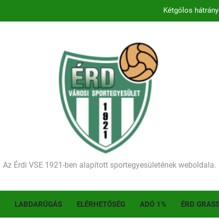
Kétgólos hátrány
Kezdődik a 2026–2027-es sze
Történelmet írt az I. Érdi Football Fesztivál – tö
Ellenfelünk visszalépése miatt játék nélkül
Kétgólos hátrány
Kezdődik a 2026–2027-es sze
Történelmet írt az I. Érdi Football Fesztivál – tö
Az Érdi VSE 1921-ben alapított sportegyesületének weboldala.
LABDARÚGÁS
ELÉRHETŐSÉG
ADÓ 1%
ÉRD GRAS