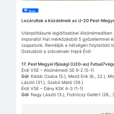
Share
Lezárultak a küzdelmek az U-20 Pest-Megye
Utánpótlásunk legidősebbei Alsónémediben cs
imponáló! Hat mérkőzésből 5 győzelemmel és 
csapatunk. Reméljük a hétvégén folytatódó ba
Gratuláció a srácoknak! Hajrá Érd!
17. Pest Megyei Ifjúsági (U20-as) Futsal7vége
Érdi VSE – Alsónémedi SE 9-2 (5-1)
Gól
: Kádár Csaba (5.), Mező Erik (6., 22.), Mi
László (31.), Szabó Máté (39.)
Érdi VSE – Dány KSK 4-3 (1-1)
Gól
: Nagy László (3.), Fodróczy Gellért (26., 3