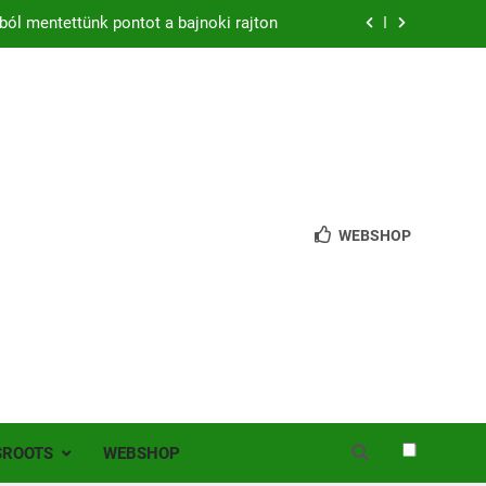
ból mentettünk pontot a bajnoki rajton
zon – hazai pályán rajtol az Érdi VSE!
bb mint 200 játékos lépett pályára Érden
 jutottunk tovább a MOL Magyar Kupában
ból mentettünk pontot a bajnoki rajton
WEBSHOP
zon – hazai pályán rajtol az Érdi VSE!
bb mint 200 játékos lépett pályára Érden
SROOTS
WEBSHOP