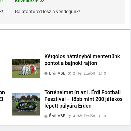
ő:
Következő:
k!
Balatonfüred lesz a vendégünk!
Kétgólos hátrányból mentettünk
pontot a bajnoki rajton
Érdi VSE
2 Hét Ezelőtt
0
on
Történelmet írt az I. Érdi Football
E!
Fesztivál – több mint 200 játékos
lépett pályára Érden
Érdi VSE
4 Hét Ezelőtt
0