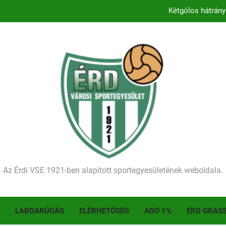
Kétgólos hátrány
Kezdődik a 2026–2027-es sze
Történelmet írt az I. Érdi Football Fesztivál – tö
Ellenfelünk visszalépése miatt játék nélkül
Kétgólos hátrány
Kezdődik a 2026–2027-es sze
Történelmet írt az I. Érdi Football Fesztivál – tö
Az Érdi VSE 1921-ben alapított sportegyesületének weboldala.
LABDARÚGÁS
ELÉRHETŐSÉG
ADÓ 1%
ÉRD GRAS