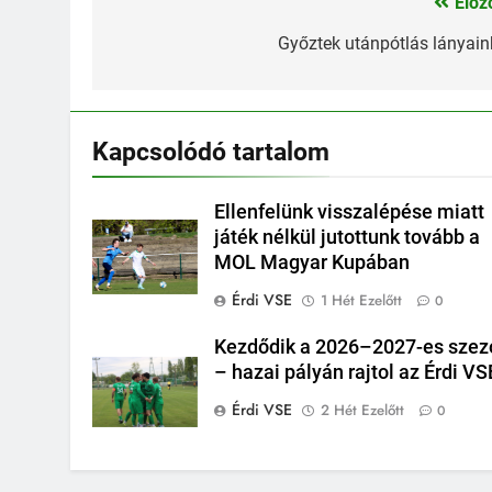
Előz
Bejegyzés
navigáció
Győztek utánpótlás lányain
Kapcsolódó tartalom
Ellenfelünk visszalépése miatt
játék nélkül jutottunk tovább a
MOL Magyar Kupában
Érdi VSE
1 Hét Ezelőtt
0
Kezdődik a 2026–2027-es szez
– hazai pályán rajtol az Érdi VS
Érdi VSE
2 Hét Ezelőtt
0