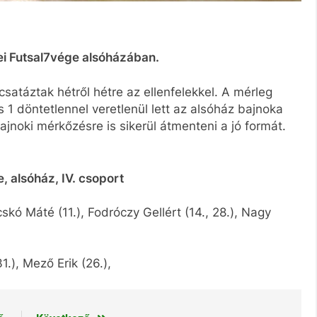
i Futsal7vége alsóházában.
atáztak hétről hétre az ellenfelekkel. A mérleg
1 döntetlennel veretlenül lett az alsóház bajnoka
jnoki mérkőzésre is sikerül átmenteni a jó formát.
, alsóház, IV. csoport
cskó Máté (11.), Fodróczy Gellért (14., 28.), Nagy
1.), Mező Erik (26.),