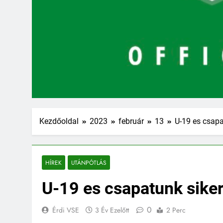
Kezdőoldal
2023
február
13
U-19 es csapa
HÍREK
UTÁNPÓTLÁS
U-19 es csapatunk siker
0
Érdi VSE
3 Év Ezelőtt
2 Perc