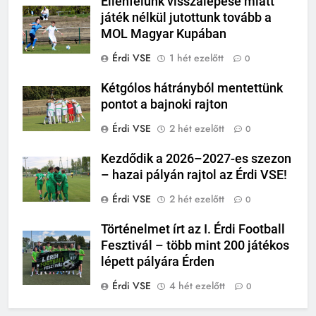
Ellenfelünk visszalépése miatt
játék nélkül jutottunk tovább a
MOL Magyar Kupában
Érdi VSE
1 hét ezelőtt
0
Kétgólos hátrányból mentettünk
pontot a bajnoki rajton
Érdi VSE
2 hét ezelőtt
0
Kezdődik a 2026–2027-es szezon
– hazai pályán rajtol az Érdi VSE!
Érdi VSE
2 hét ezelőtt
0
Történelmet írt az I. Érdi Football
Fesztivál – több mint 200 játékos
lépett pályára Érden
Érdi VSE
4 hét ezelőtt
0