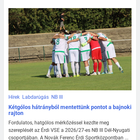
Hírek
Labdarúgás
NB III
Kétgólos hátrányból mentettünk pontot a bajnoki
rajton
Fordulatos, hatgólos mérkőzéssel kezdte meg
szereplését az Érdi VSE a 2026/27-es NB III Dél-Nyugati
csoportjában. A Novák Ferenc Érdi Sportközpontban ...