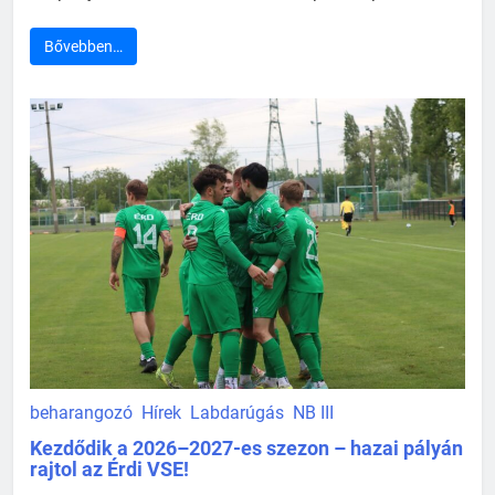
Bővebben…
beharangozó
Hírek
Labdarúgás
NB III
Kezdődik a 2026–2027-es szezon – hazai pályán
rajtol az Érdi VSE!