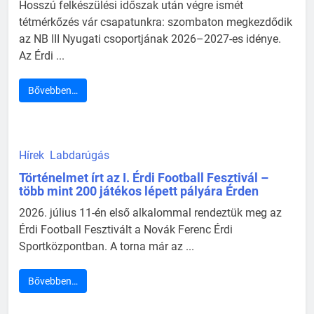
Hosszú felkészülési időszak után végre ismét
tétmérkőzés vár csapatunkra: szombaton megkezdődik
az NB III Nyugati csoportjának 2026–2027-es idénye.
Az Érdi ...
Bővebben…
Hírek
Labdarúgás
Történelmet írt az I. Érdi Football Fesztivál –
több mint 200 játékos lépett pályára Érden
2026. július 11-én első alkalommal rendeztük meg az
Érdi Football Fesztivált a Novák Ferenc Érdi
Sportközpontban. A torna már az ...
Bővebben…