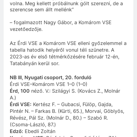
volna. Meg kellett próbálnunk gólt szerezni, de a
szerencse sem állt mellénk”
– fogalmazott Nagy Gábor, a Komárom VSE
vezetőedzője.
Az Érdi VSE a Komárom VSE elleni győzelemmel a
tabella hatodik helyéről vonul téli szünetre. A
2023-as év első tétmérkőzésére február 12-én,
Tatabányán kerül sor.
NB III, Nyugati csoport, 20. forduló
Érdi VSE–Komárom VSE 1–0 (1–0)
Érd, 100
néző. V.: Szilágyi S. (Kovács Z., Molnár
A.)
Érdi VSE:
Kertész F. – Gubacsi, Fülöp, Gajda,
Pintér N. – Farkas B. (Kürti, 65.), Morvai, Göblyös,
Révész, Pál Sz. (Molnár D., 80.) – Szabó R.
(Csoma-László, 87.)
Edző:
Ebedli Zoltán