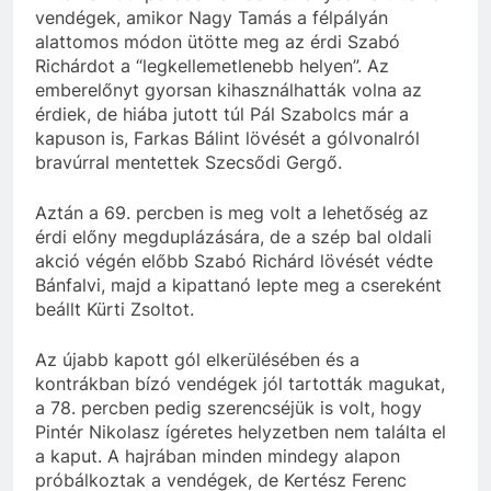
vendégek, amikor Nagy Tamás a félpályán
alattomos módon ütötte meg az érdi Szabó
Richárdot a “legkellemetlenebb helyen”. Az
emberelőnyt gyorsan kihasználhatták volna az
érdiek, de hiába jutott túl Pál Szabolcs már a
kapuson is, Farkas Bálint lövését a gólvonalról
bravúrral mentettek Szecsődi Gergő.
Aztán a 69. percben is meg volt a lehetőség az
érdi előny megduplázására, de a szép bal oldali
akció végén előbb Szabó Richárd lövését védte
Bánfalvi, majd a kipattanó lepte meg a csereként
beállt Kürti Zsoltot.
Az újabb kapott gól elkerülésében és a
kontrákban bízó vendégek jól tartották magukat,
a 78. percben pedig szerencséjük is volt, hogy
Pintér Nikolasz ígéretes helyzetben nem találta el
a kaput. A hajrában minden mindegy alapon
próbálkoztak a vendégek, de Kertész Ferenc