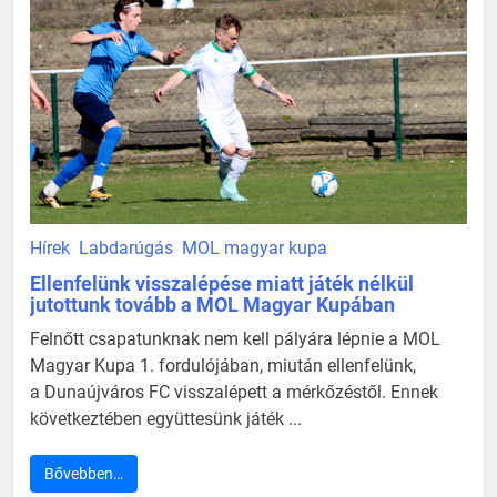
Hírek
Labdarúgás
MOL magyar kupa
Ellenfelünk visszalépése miatt játék nélkül
jutottunk tovább a MOL Magyar Kupában
Felnőtt csapatunknak nem kell pályára lépnie a MOL
Magyar Kupa 1. fordulójában, miután ellenfelünk,
a Dunaújváros FC visszalépett a mérkőzéstől. Ennek
következtében együttesünk játék ...
Bővebben…