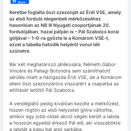
Share
Keretbe foglalta őszi szezonját az Érdi VSE, amely
az első forduló idegenbeli mérkőzéséhez
hasonlóan az NB III Nyugati csoportjának 20.
fordulójában, hazai pályán is – Pál Szabolcs korai
góljával – 1–0-ra győzte le a Komárom VSE-t,
ezzel a tabella hatodik helyéről vonul téli
szünetre.
Bár két meghatározó játékosára, Németh Gábor
Vincére és Pallagi Botondra sem számíthatott
sérülés miatt a házigazda Érdi VSE, de a Komárom
elleni őszi szezonzáróra visszatért a csapatba az
eltiltását letöltő Pál Szabolcs.
A vendéglátó pedig kiválóan kezdte a mérkőzést,
hiszen rögtön az első helyzetet gólra váltoltta,
amikor egy jobb oldali akció végén került a labda
a hosszún egyedül érkező Pál elé, aki visszabökte
a labdát a kapu bal alsó sarkába.