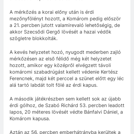
A mérkőzés a korai előny után is érdi
mezőnyfölényt hozott, a Komárom pedig először
a 21. percben jutott valamirevaló lehetőségig, de
akkor Szecsődi Gergő lövését a hazai védők
szögletre blokkolták.
A kevés helyzetet hozó, nyugodt mederben zajló
mérkőzésen az első félidő még két helyzetet
hozott, amikor egy középről elvégzett távoli
komáromi szabadrúgást kellett védenie Kertész
Ferencnek, majd két perccel a szünet előtt egy léc
alá tartó labdát tolt fölé az érdi kapus.
A második játékrészben sem kellett sok az újabb
érdi gólhoz, de Szabó Richárd 53. percben leadott
lapos, 20 méteres lövését védte Bánfalvi Dániel, a
Komárom kapusa.
Aztán az 56. percben emberhátrányba kerültek a