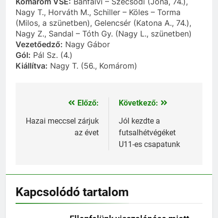
Komárom VSE:
Bánfalvi – Szecsődi (Jóna, 74.),
Nagy T., Horváth M., Schiller – Köles – Torma
(Milos, a szünetben), Gelencsér (Katona A., 74.),
Nagy Z., Sandal – Tóth Gy. (Nagy L., szünetben)
Vezetőedző:
Nagy Gábor
Gól:
Pál Sz. (4.)
Kiállítva:
Nagy T. (56., Komárom)
Előző:
Következő:
Bejegyzés
navigáció
Hazai meccsel zárjuk
Jól kezdte a
az évet
futsalhétvégéket
U11-es csapatunk
Kapcsolódó tartalom