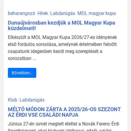
beharangozó
Hírek
Labdarúgás
MOL magyar kupa
Dunaújvárosban kezdjük a MOL Magyar Kupa
küzdelmeit!
Elkészült a MOL Magyar Kupa 2026/27-es idényének
első fordulós sorsolása, amelynek értelmében felnőtt
csapatunk idegenben kezdi meg szereplését a
sorozatban ...
Bővebben…
Klub
Labdarúgás
MÉLTÓ MÓDON ZÁRTA A 2025/26-OS SZEZONT
AZ ÉRDI VSE CSALÁDI NAPJA
Június 27-én ismét megtelt élettel a Novák Ferenc Érdi
Sportközpont, ahol klubunk játékosai, edzői, szülei,