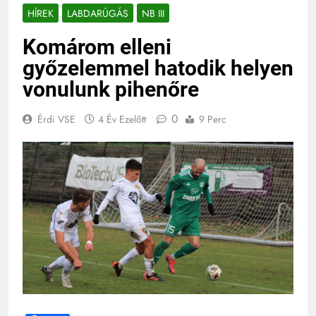
HÍREK
LABDARÚGÁS
NB III
Komárom elleni
győzelemmel hatodik helyen
vonulunk pihenőre
0
Érdi VSE
4 Év Ezelőtt
9 Perc