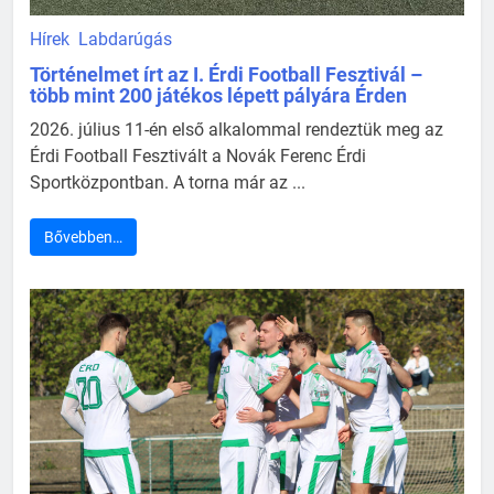
Hírek
Labdarúgás
Történelmet írt az I. Érdi Football Fesztivál –
több mint 200 játékos lépett pályára Érden
2026. július 11-én első alkalommal rendeztük meg az
Érdi Football Fesztivált a Novák Ferenc Érdi
Sportközpontban. A torna már az ...
Bővebben…