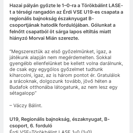
Hazai pályán győzte le 1–0-ra a Törökbálint LASE-
t a térségi rangadón az Érdi VSE U19-es csapata a
regionális bajnokság északnyugat B-
csoportjának hatodik fordulójában. Gólunkat a
felnőtt csapatból öt sárga lapos eltiltás miatt
hiányzó Morvai Mián szerezte.
“Megszereztük az első győzelmünket, igaz, a
játékunk alapján nem megérdemelten. Sokkal
gyengébb ellenfelünket be kellett volna darálnunk,
de csak egy egygólos győzelmet tudtunk
kiharcolni, igaz, az is három pontot ér. Gratulálok
a srácoknak, dolgozunk tovább, jövő héten a
Budafok otthonába látogatunk, az nem lesz egy
sétagalopp”
– Váczy Bálint.
U19, Regionális bajnokság, északnyugat, B-
csoport, 6. forduló
Érdi VSE–Törökbálint LASE 1–0 (1–0)