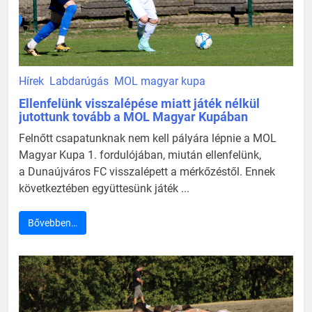
Hírek
Labdarúgás
MOL magyar kupa
Ellenfelünk visszalépése miatt játék nélkül
jutottunk tovább a MOL Magyar Kupában
Felnőtt csapatunknak nem kell pályára lépnie a MOL
Magyar Kupa 1. fordulójában, miután ellenfelünk,
a Dunaújváros FC visszalépett a mérkőzéstől. Ennek
következtében együttesünk játék ...
Bővebben…