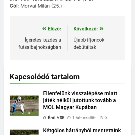
Gól:
Morvai Milán (25.)
Előző:
Következő:
Bejegyzés
navigáció
Ígéretes kezdés a
Újabb ifjoncok
futsalbajnokságban
debütáltak
Kapcsolódó tartalom
Ellenfelünk visszalépése miatt
játék nélkül jutottunk tovább a
MOL Magyar Kupában
Érdi VSE
1 hét ezelőtt
0
Kétgólos hátrányból mentettünk