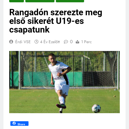
Rangadón szerezte meg
első sikerét U19-es
csapatunk
0
Érdi VSE
4 Év Ezelőtt
1 Perc
Share