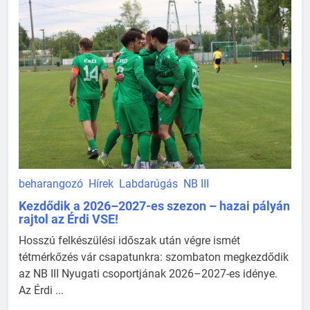
beharangozó
Hírek
Labdarúgás
NB III
Kezdődik a 2026–2027-es szezon – hazai pályán
rajtol az Érdi VSE!
Hosszú felkészülési időszak után végre ismét
tétmérkőzés vár csapatunkra: szombaton megkezdődik
az NB III Nyugati csoportjának 2026–2027-es idénye.
Az Érdi ...