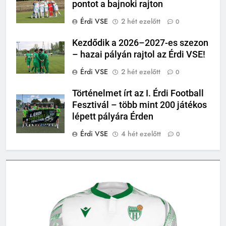
pontot a bajnoki rajton
Érdi VSE
2 hét ezelőtt
0
Kezdődik a 2026–2027-es szezon
– hazai pályán rajtol az Érdi VSE!
Érdi VSE
2 hét ezelőtt
0
Történelmet írt az I. Érdi Football
Fesztivál – több mint 200 játékos
lépett pályára Érden
Érdi VSE
4 hét ezelőtt
0