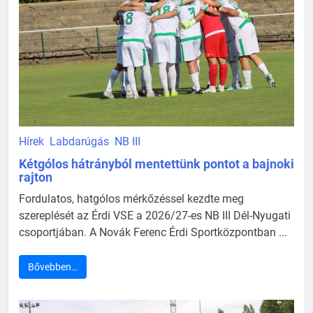
Hírek
Labdarúgás
NB III
Kétgólos hátrányból mentettünk pontot a bajnoki
rajton
Fordulatos, hatgólos mérkőzéssel kezdte meg
szereplését az Érdi VSE a 2026/27-es NB III Dél-Nyugati
csoportjában. A Novák Ferenc Érdi Sportközpontban ...
Bővebben…