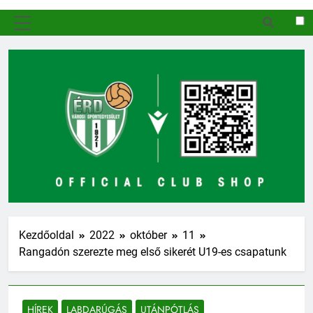
MENÜ
Kezdőoldal
2022
október
11
Rangadón szerezte meg első sikerét U19-es csapatunk
HÍREK
LABDARÚGÁS
UTÁNPÓTLÁS