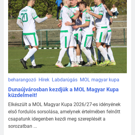
beharangozó
Hírek
Labdarúgás
MOL magyar kupa
Dunaújvárosban kezdjük a MOL Magyar Kupa
küzdelmeit!
Elkészült a MOL Magyar Kupa 2026/27-es idényének
első fordulós sorsolása, amelynek értelmében felnőtt
csapatunk idegenben kezdi meg szereplését a
sorozatban ...