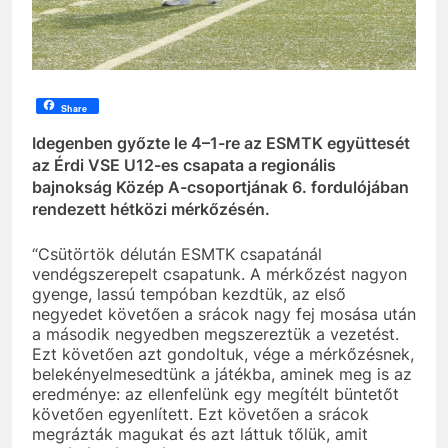
Share
Idegenben győzte le 4–1-re az ESMTK együttesét
az Érdi VSE U12-es csapata a regionális
bajnokság Közép A-csoportjának 6. fordulójában
rendezett hétközi mérkőzésén.
“Csütörtök délután ESMTK csapatánál
vendégszerepelt csapatunk. A mérkőzést nagyon
gyenge, lassú tempóban kezdtük, az első
negyedet követően a srácok nagy fej mosása után
a második negyedben megszereztük a vezetést.
Ezt követően azt gondoltuk, vége a mérkőzésnek,
belekényelmesedtünk a játékba, aminek meg is az
eredménye: az ellenfelünk egy megítélt büntetőt
követően egyenlített. Ezt követően a srácok
megrázták magukat és azt láttuk tőlük, amit