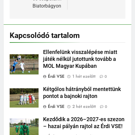
Biatorbágyon
Kapcsolódó tartalom
Ellenfelünk visszalépése miatt
játék nélkül jutottunk tovább a
MOL Magyar Kupában
Érdi VSE
1 hét ezelőtt
0
Kétgólos hátrányból mentettünk
pontot a bajnoki rajton
Érdi VSE
2 hét ezelőtt
0
Kezdődik a 2026–2027-es szezon
– hazai pályán rajtol az Érdi VSE!