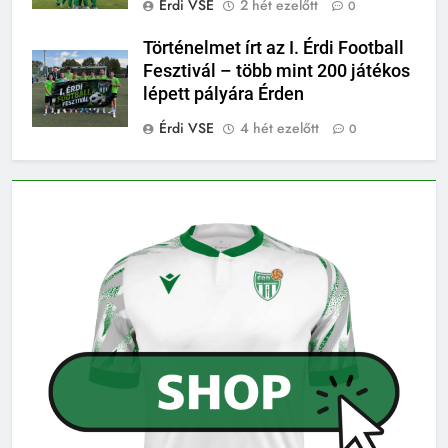
Érdi VSE
2 hét ezelőtt
0
Történelmet írt az I. Érdi Football
Fesztivál – több mint 200 játékos
lépett pályára Érden
Érdi VSE
4 hét ezelőtt
0