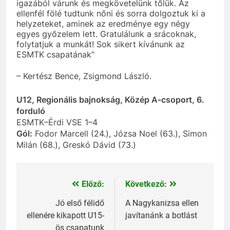
igazából várunk és megkövetelünk tőlük. Az
ellenfél fölé tudtunk nőni és sorra dolgoztuk ki a
helyzeteket, aminek az eredménye egy négy
egyes győzelem lett. Gratulálunk a srácoknak,
folytatjuk a munkát! Sok sikert kívánunk az
ESMTK csapatának”
– Kertész Bence, Zsigmond László.
U12, Regionális bajnokság, Közép A-csoport, 6.
forduló
ESMTK–Érdi VSE 1–4
Gól:
Fodor Marcell (24.), Józsa Noel (63.), Simon
Milán (68.), Greskó Dávid (73.)
Előző:
Következő:
Bejegyzés
navigáció
Jó első félidő
A Nagykanizsa ellen
ellenére kikapott U15-
javítanánk a botlást
ös csapatunk