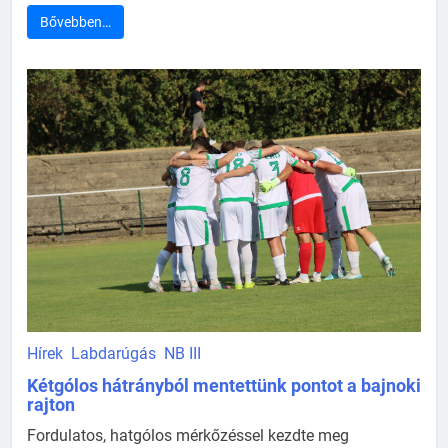
Bővebben…
Hírek
Labdarúgás
NB III
Kétgólos hátrányból mentettünk pontot a bajnoki
rajton
Fordulatos, hatgólos mérkőzéssel kezdte meg