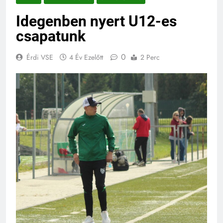
Idegenben nyert U12-es
csapatunk
0
Érdi VSE
4 Év Ezelőtt
2 Perc