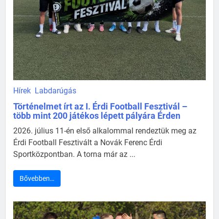
Hírek
Labdarúgás
Történelmet írt az I. Érdi Football Fesztivál –
több mint 200 játékos lépett pályára Érden
2026. július 11-én első alkalommal rendeztük meg az
Érdi Football Fesztivált a Novák Ferenc Érdi
Sportközpontban. A torna már az ...
Bővebben…