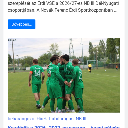
szereplését az Érdi VSE a 2026/27-es NB III Dél-Nyugati
csoportjában. A Novák Ferenc Érdi Sportközpontban ...
Bővebben…
beharangozó
Hírek
Labdarúgás
NB III
Kezdődik a 2026–2027-es szezon – hazai pályán