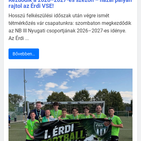
rajtol az Érdi VSE!
Hosszú felkészülési időszak után végre ismét
tétmérkőzés vár csapatunkra: szombaton megkezdődik
az NB III Nyugati csoportjának 2026–2027-es idénye.
Az Érdi ...
Bővebben…