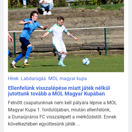
Hírek
Labdarúgás
MOL magyar kupa
Ellenfelünk visszalépése miatt játék nélkül
jutottunk tovább a MOL Magyar Kupában
Felnőtt csapatunknak nem kell pályára lépnie a MOL
Magyar Kupa 1. fordulójában, miután ellenfelünk,
a Dunaújváros FC visszalépett a mérkőzéstől. Ennek
következtében együttesünk játék ...