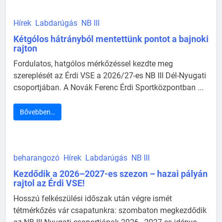
Hírek
Labdarúgás
NB III
Kétgólos hátrányból mentettünk pontot a bajnoki
rajton
Fordulatos, hatgólos mérkőzéssel kezdte meg
szereplését az Érdi VSE a 2026/27-es NB III Dél-Nyugati
csoportjában. A Novák Ferenc Érdi Sportközpontban ...
Bővebben…
beharangozó
Hírek
Labdarúgás
NB III
Kezdődik a 2026–2027-es szezon – hazai pályán
rajtol az Érdi VSE!
Hosszú felkészülési időszak után végre ismét
tétmérkőzés vár csapatunkra: szombaton megkezdődik