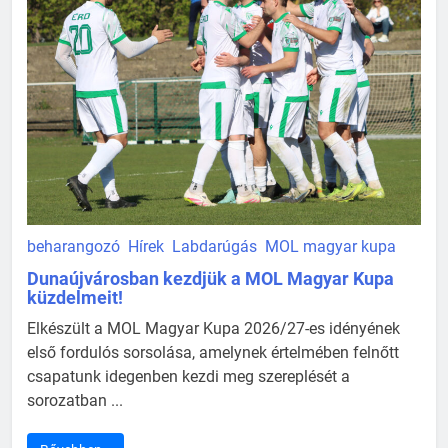
beharangozó
Hírek
Labdarúgás
MOL magyar kupa
Dunaújvárosban kezdjük a MOL Magyar Kupa
küzdelmeit!
Elkészült a MOL Magyar Kupa 2026/27-es idényének
első fordulós sorsolása, amelynek értelmében felnőtt
csapatunk idegenben kezdi meg szereplését a
sorozatban ...