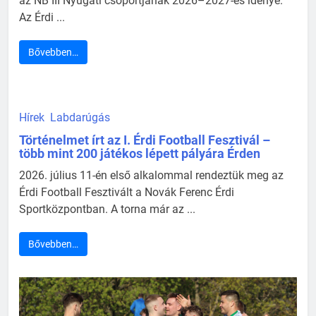
az NB III Nyugati csoportjának 2026–2027-es idénye.
Az Érdi ...
Bővebben…
Hírek
Labdarúgás
Történelmet írt az I. Érdi Football Fesztivál –
több mint 200 játékos lépett pályára Érden
2026. július 11-én első alkalommal rendeztük meg az
Érdi Football Fesztivált a Novák Ferenc Érdi
Sportközpontban. A torna már az ...
Bővebben…