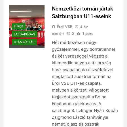
Nemzetközi tornán jártak
Salzburgban U11-eseink
Érdi VSE
4 év
HÍREK
ezelőtt
0
1 perc
LABDARÚGÁS
Hét mérkőzésen négy
UTÁNPÓTLÁS
győzelemmel, egy döntetlennel
és két vereséggel végzett a
kilencedik helyen a tíz ország
húsz csapatának részvételével
megtartott ausztriai tornán az
Érdi VSE U11-es csapata,
melyben a körzeti válogatott
tagjaként szerepelt a Bolha
Focitanoda játékosa is. A
salzburgi 8. Itzlinger Nyári Kupán
Zsigmond László tanítványai
német, olasz és osztrák