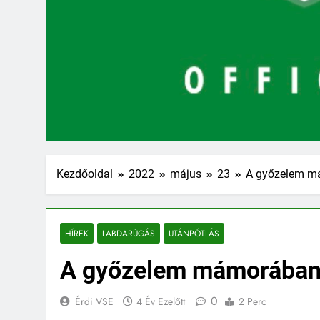
Kezdőoldal
2022
május
23
A győzelem má
HÍREK
LABDARÚGÁS
UTÁNPÓTLÁS
A győzelem mámorában é
0
Érdi VSE
4 Év Ezelőtt
2 Perc