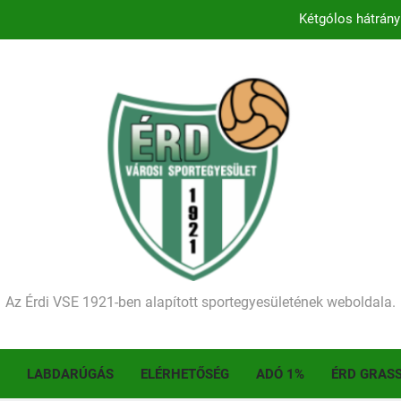
Kétgólos hátrány
Kezdődik a 2026–2027-es sze
Történelmet írt az I. Érdi Football Fesztivál – tö
Ellenfelünk visszalépése miatt játék nélkül
Kétgólos hátrány
Kezdődik a 2026–2027-es sze
Történelmet írt az I. Érdi Football Fesztivál – tö
Az Érdi VSE 1921-ben alapított sportegyesületének weboldala.
LABDARÚGÁS
ELÉRHETŐSÉG
ADÓ 1%
ÉRD GRAS