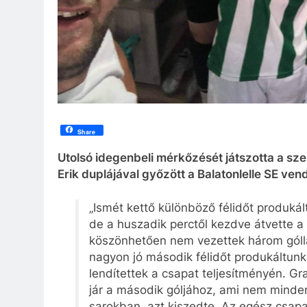
Share
Utolsó idegenbeli mérkőzését játszotta a s
Erik duplájával győzött a Balatonlelle SE ve
„Ismét kettő különböző félidőt produkált
de a huszadik perctől kezdve átvette a 
köszönhetően nem vezettek három gólla
nagyon jó második félidőt produkáltunk
lendítettek a csapat teljesítményén. Gr
jár a második góljához, ami nem mindenn
sarokban, azt kiszedte. Az egész csapat