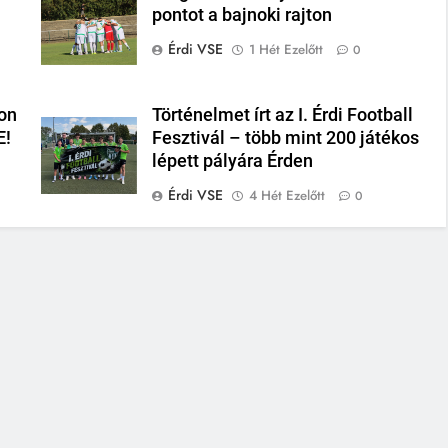
pontot a bajnoki rajton
Érdi VSE
1 Hét Ezelőtt
0
on
Történelmet írt az I. Érdi Football
E!
Fesztivál – több mint 200 játékos
lépett pályára Érden
Érdi VSE
4 Hét Ezelőtt
0