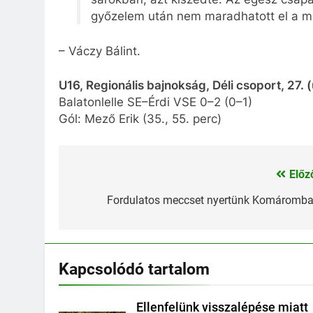
győzelem után nem maradhatott el a m
– Váczy Bálint.
U16, Regionális bajnokság, Déli csoport, 27. (u
Balatonlelle SE–Érdi VSE 0–2 (0–1)
Gól: Mező Erik (35., 55. perc)
Előz
Bejegyzés
navigáció
Fordulatos meccset nyertünk Komáromb
Kapcsolódó tartalom
Ellenfelünk visszalépése miatt