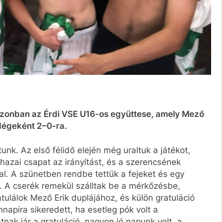
zezonban az Érdi VSE U16-os együttese, amely Mező
ndégeként 2–0-ra.
unk. Az első félidő elején még uraltuk a játékot,
hazai csapat az irányítást, és a szerencsének
l. A szünetben rendbe tettük a fejeket és egy
. A cserék remekül szálltak be a mérkőzésbe,
atulálok Mező Erik duplájához, és külön gratuláció
apira sikeredett, ha esetleg pók volt a
nak jár a gratuláció, nagyon jó napunk volt, a