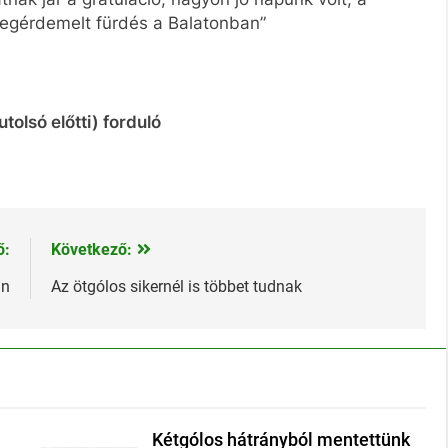
egérdemelt fürdés a Balatonban”
tolsó előtti) forduló
ő:
Következő:
an
Az ötgólos sikernél is többet tudnak
Kétgólos hátrányból mentettünk