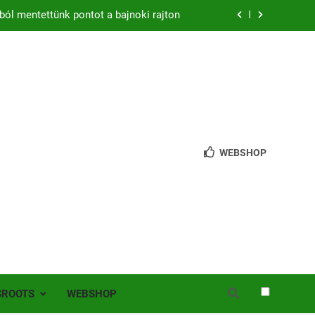
ból mentettünk pontot a bajnoki rajton
zon – hazai pályán rajtol az Érdi VSE!
bb mint 200 játékos lépett pályára Érden
 jutottunk tovább a MOL Magyar Kupában
ból mentettünk pontot a bajnoki rajton
WEBSHOP
zon – hazai pályán rajtol az Érdi VSE!
bb mint 200 játékos lépett pályára Érden
SROOTS
WEBSHOP