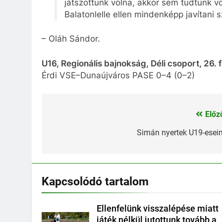
játszottunk volna, akkor sem tudtunk vo
Balatonlelle ellen mindenképp javítani 
– Oláh Sándor.
U16, Regionális bajnokság, Déli csoport, 26. 
Érdi VSE–Dunaújváros PASE 0–4 (0–2)
Előz
Bejegyzés
navigáció
Simán nyertek U19-esei
Kapcsolódó tartalom
Ellenfelünk visszalépése miatt
játék nélkül jutottunk tovább a