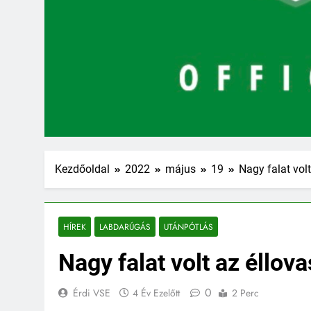
Kezdőoldal
2022
május
19
Nagy falat vol
HÍREK
LABDARÚGÁS
UTÁNPÓTLÁS
Nagy falat volt az éllo
0
Érdi VSE
4 Év Ezelőtt
2 Perc