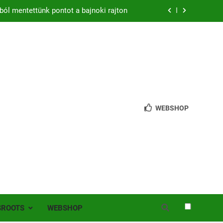
ból mentettünk pontot a bajnoki rajton
zon – hazai pályán rajtol az Érdi VSE!
bb mint 200 játékos lépett pályára Érden
 jutottunk tovább a MOL Magyar Kupában
ból mentettünk pontot a bajnoki rajton
WEBSHOP
zon – hazai pályán rajtol az Érdi VSE!
bb mint 200 játékos lépett pályára Érden
SROOTS
WEBSHOP