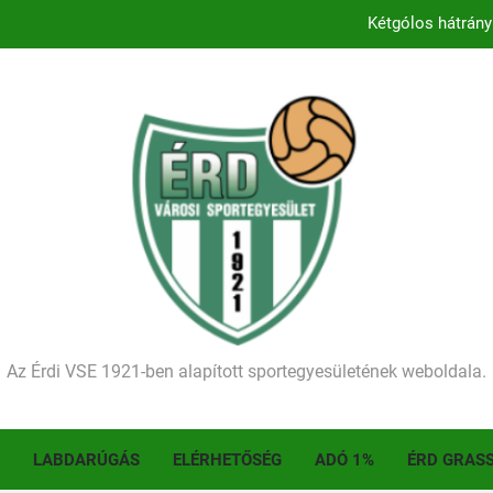
Kétgólos hátrány
Kezdődik a 2026–2027-es sze
Történelmet írt az I. Érdi Football Fesztivál – tö
Ellenfelünk visszalépése miatt játék nélkül
Kétgólos hátrány
Kezdődik a 2026–2027-es sze
Történelmet írt az I. Érdi Football Fesztivál – tö
Az Érdi VSE 1921-ben alapított sportegyesületének weboldala.
LABDARÚGÁS
ELÉRHETŐSÉG
ADÓ 1%
ÉRD GRAS