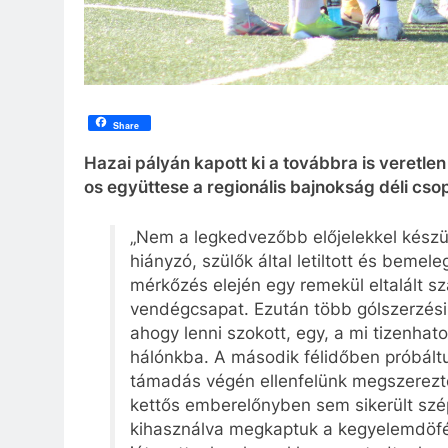
Share
Hazai pályán kapott ki a továbbra is veretle
os együttese a regionális bajnokság déli cso
„Nem a legkedvezőbb előjelekkel készül
hiányzó, szülők által letiltott és bemel
mérkőzés elején egy remekül eltalált sz
vendégcsapat. Ezután több gólszerzési
ahogy lenni szokott, egy, a mi tizenhat
hálónkba. A második félidőben próbált
támadás végén ellenfelünk megszerezte
kettős emberelőnyben sem sikerült szép
kihasználva megkaptuk a kegyelemdöfés