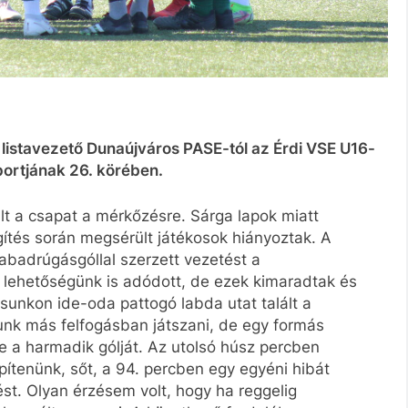
n listavezető Dunaújváros PASE-tól az Érdi VSE U16-
portjának 26. körében.
t a csapat a mérkőzésre. Sárga lapok miatt
egítés során megsérült játékosok hiányoztak. A
abadrúgásgóllal szerzett vezetést a
 lehetőségünk is adódott, de ezek kimaradtak és
osunkon ide-oda pattogó labda utat talált a
unk más felfogásban játszani, de egy formás
 a harmadik gólját. Az utolsó húsz percben
ítenünk, sőt, a 94. percben egy egyéni hibát
t. Olyan érzésem volt, hogy ha reggelig