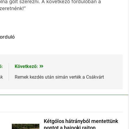
lna gólt szerezni. A következő fordulóban a
szeretnénk!”
forduló
ő:
Következő:
nk
Remek kezdés után simán verték a Csákvárt
Kétgólos hátrányból mentettünk
pontot a bajnoki rajton