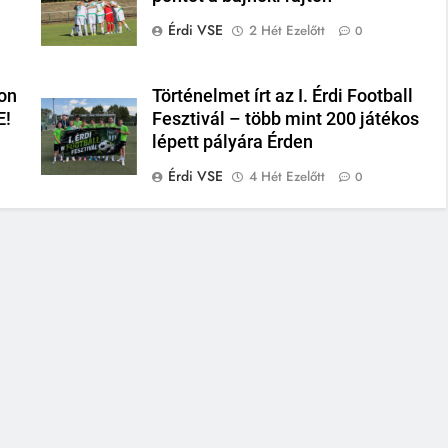
Érdi VSE
2 Hét Ezelőtt
0
on
Történelmet írt az I. Érdi Football
E!
Fesztivál – több mint 200 játékos
lépett pályára Érden
Érdi VSE
4 Hét Ezelőtt
0