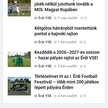
játék nélkül jutottunk tovább a
MOL Magyar Kupában
Érdi VSE
7 nap ezelőtt
0
Kétgólos hátrányból mentettünk
pontot a bajnoki rajton
Érdi VSE
1 hét ezelőtt
0
Kezdődik a 2026–2027-es szezon
– hazai pályán rajtol az Érdi VSE!
Érdi VSE
2 hét ezelőtt
0
Történelmet írt az I. Érdi Football
Fesztivál – több mint 200 játékos
lépett pályára Érden
Érdi VSE
4 hét ezelőtt
0