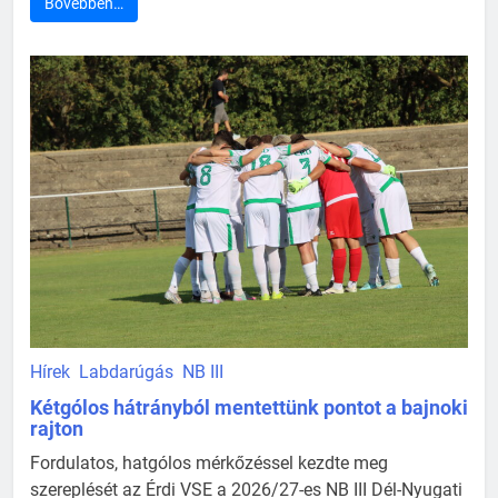
Bővebben…
Hírek
Labdarúgás
NB III
Kétgólos hátrányból mentettünk pontot a bajnoki
rajton
Fordulatos, hatgólos mérkőzéssel kezdte meg
szereplését az Érdi VSE a 2026/27-es NB III Dél-Nyugati