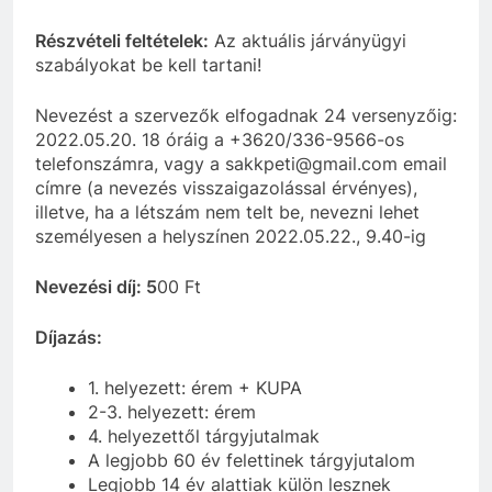
Részvételi feltételek:
Az aktuális járványügyi
szabályokat be kell tartani!
Nevezést a szervezők elfogadnak 24 versenyzőig:
2022.05.20. 18 óráig a +3620/336-9566-os
telefonszámra, vagy a sakkpeti@gmail.com email
címre (a nevezés visszaigazolással érvényes),
illetve, ha a létszám nem telt be, nevezni lehet
személyesen a helyszínen 2022.05.22., 9.40-ig
Nevezési díj: 5
00 Ft
Díjazás:
1. helyezett: érem + KUPA
2-3. helyezett: érem
4. helyezettől tárgyjutalmak
A legjobb 60 év felettinek tárgyjutalom
Legjobb 14 év alattiak külön lesznek