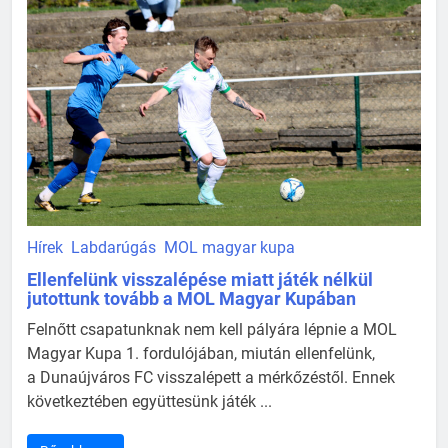
Hírek
Labdarúgás
MOL magyar kupa
Ellenfelünk visszalépése miatt játék nélkül
jutottunk tovább a MOL Magyar Kupában
Felnőtt csapatunknak nem kell pályára lépnie a MOL
Magyar Kupa 1. fordulójában, miután ellenfelünk,
a Dunaújváros FC visszalépett a mérkőzéstől. Ennek
következtében együttesünk játék ...