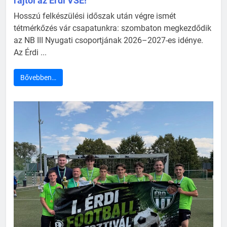
rajtol az Érdi VSE!
Hosszú felkészülési időszak után végre ismét
tétmérkőzés vár csapatunkra: szombaton megkezdődik
az NB III Nyugati csoportjának 2026–2027-es idénye.
Az Érdi ...
Bővebben…