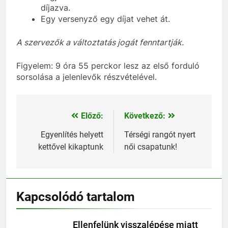
díjazva.
Egy versenyző egy díjat vehet át.
A szervezők a változtatás jogát fenntartják.
Figyelem: 9 óra 55 perckor lesz az első forduló
sorsolása a jelenlevők részvételével.
Előző:
Következő:
Bejegyzés
navigáció
Egyenlítés helyett
Térségi rangót nyert
kettővel kikaptunk
női csapatunk!
Kapcsolódó tartalom
Ellenfelünk visszalépése miatt