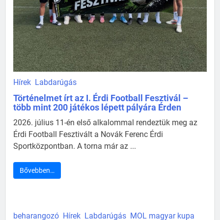
Hírek
Labdarúgás
Történelmet írt az I. Érdi Football Fesztivál –
több mint 200 játékos lépett pályára Érden
2026. július 11-én első alkalommal rendeztük meg az
Érdi Football Fesztivált a Novák Ferenc Érdi
Sportközpontban. A torna már az ...
Bővebben…
beharangozó
Hírek
Labdarúgás
MOL magyar kupa