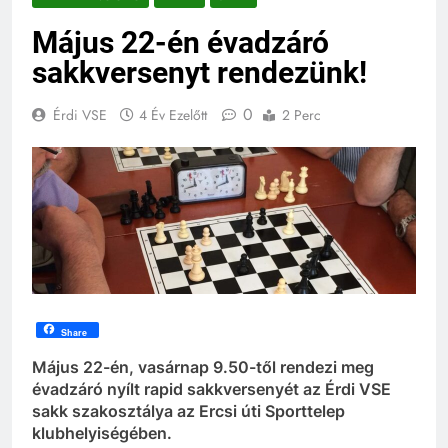
Május 22-én évadzáró
sakkversenyt rendezünk!
0
Érdi VSE
4 Év Ezelőtt
2 Perc
Share
Május 22-én, vasárnap 9.50-től rendezi meg
évadzáró nyílt rapid sakkversenyét az Érdi VSE
sakk szakosztálya az Ercsi úti Sporttelep
klubhelyiségében.