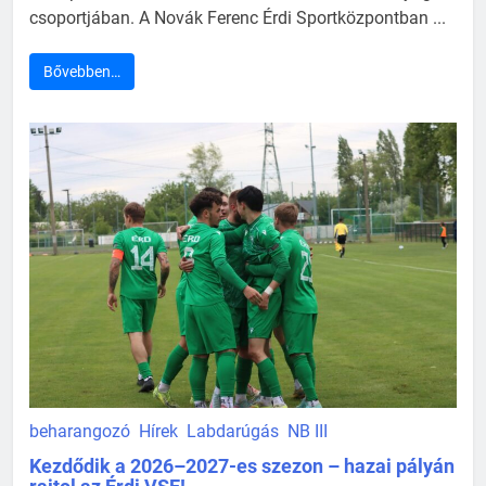
csoportjában. A Novák Ferenc Érdi Sportközpontban ...
Bővebben…
beharangozó
Hírek
Labdarúgás
NB III
Kezdődik a 2026–2027-es szezon – hazai pályán