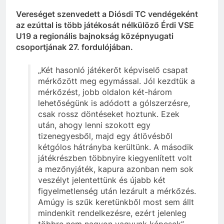
Vereséget szenvedett a Diósdi TC vendégeként
az ezúttal is több játékosát nélkülöző Érdi VSE
U19 a regionális bajnokság középnyugati
csoportjának 27. fordulójában.
„Két hasonló játékerőt képviselő csapat
mérkőzött meg egymással. Jól kezdtük a
mérkőzést, jobb oldalon két-három
lehetőségünk is adódott a gólszerzésre,
csak rossz döntéseket hoztunk. Ezek
után, ahogy lenni szokott egy
tizenegyesből, majd egy átlövésből
kétgólos hátrányba kerültünk. A második
játékrészben többnyire kiegyenlített volt
a mezőnyjáték, kapura azonban nem sok
veszélyt jelentettünk és újabb két
figyelmetlenség után lezárult a mérkőzés.
Amúgy is szűk keretünkből most sem állt
mindenkit rendelkezésre, ezért jelenleg
többre nem nagyon vagyunk képesek”