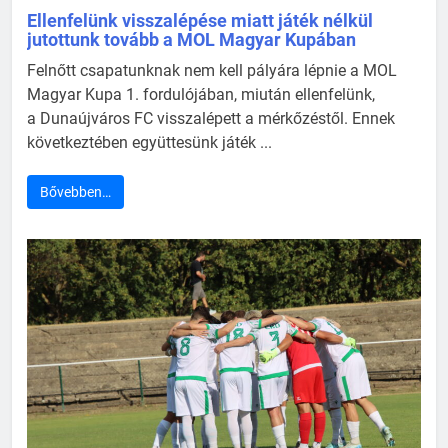
Ellenfelünk visszalépése miatt játék nélkül
jutottunk tovább a MOL Magyar Kupában
Felnőtt csapatunknak nem kell pályára lépnie a MOL
Magyar Kupa 1. fordulójában, miután ellenfelünk,
a Dunaújváros FC visszalépett a mérkőzéstől. Ennek
következtében együttesünk játék ...
Bővebben…