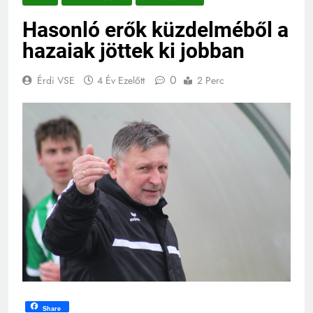
Hasonló erők küzdelméből a
hazaiak jöttek ki jobban
0
Érdi VSE
4 Év Ezelőtt
2 Perc
Share