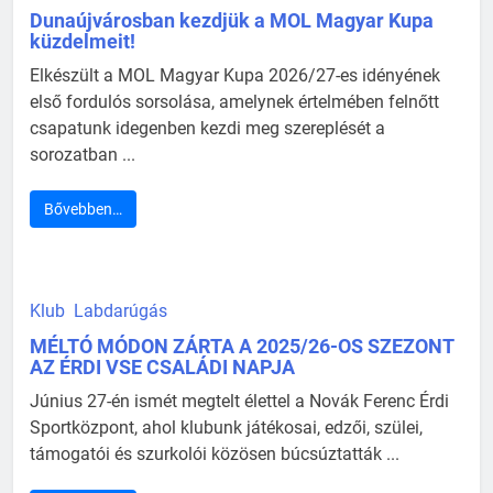
Dunaújvárosban kezdjük a MOL Magyar Kupa
küzdelmeit!
Elkészült a MOL Magyar Kupa 2026/27-es idényének
első fordulós sorsolása, amelynek értelmében felnőtt
csapatunk idegenben kezdi meg szereplését a
sorozatban ...
Bővebben…
Klub
Labdarúgás
MÉLTÓ MÓDON ZÁRTA A 2025/26-OS SZEZONT
AZ ÉRDI VSE CSALÁDI NAPJA
Június 27-én ismét megtelt élettel a Novák Ferenc Érdi
Sportközpont, ahol klubunk játékosai, edzői, szülei,
támogatói és szurkolói közösen búcsúztatták ...