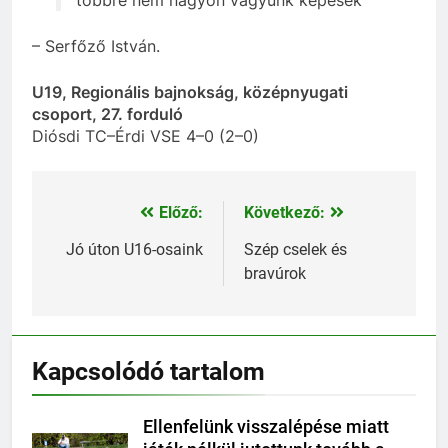
– Serfőző István.
U19, Regionális bajnokság, középnyugati
csoport, 27. forduló
Diósdi TC–Érdi VSE 4–0 (2–0)
Előző:
Következő:
Bejegyzés
navigáció
Jó úton U16-osaink
Szép cselek és
bravúrok
Kapcsolódó tartalom
Ellenfelünk visszalépése miatt