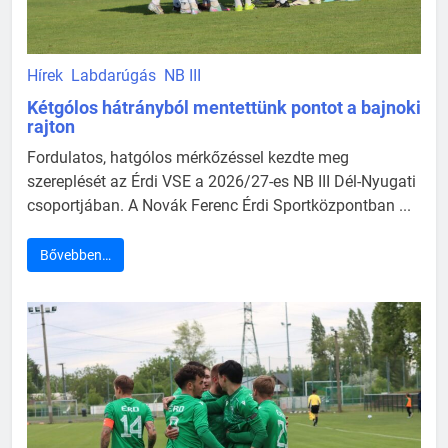
Hírek
Labdarúgás
NB III
Kétgólos hátrányból mentettünk pontot a bajnoki
rajton
Fordulatos, hatgólos mérkőzéssel kezdte meg
szereplését az Érdi VSE a 2026/27-es NB III Dél-Nyugati
csoportjában. A Novák Ferenc Érdi Sportközpontban ...
Bővebben…