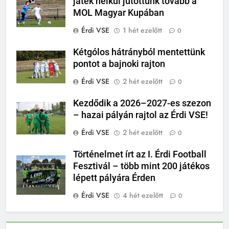
játék nélkül jutottunk tovább a
MOL Magyar Kupában
Érdi VSE
1 hét ezelőtt
0
Kétgólos hátrányból mentettünk
pontot a bajnoki rajton
Érdi VSE
2 hét ezelőtt
0
Kezdődik a 2026–2027-es szezon
– hazai pályán rajtol az Érdi VSE!
Érdi VSE
2 hét ezelőtt
0
Történelmet írt az I. Érdi Football
Fesztivál – több mint 200 játékos
lépett pályára Érden
Érdi VSE
4 hét ezelőtt
0