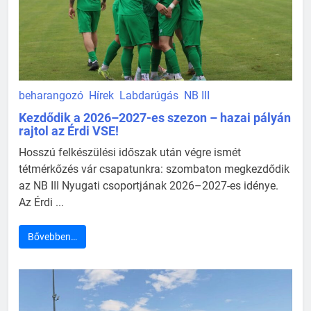
beharangozó
Hírek
Labdarúgás
NB III
Kezdődik a 2026–2027-es szezon – hazai pályán
rajtol az Érdi VSE!
Hosszú felkészülési időszak után végre ismét
tétmérkőzés vár csapatunkra: szombaton megkezdődik
az NB III Nyugati csoportjának 2026–2027-es idénye.
Az Érdi ...
Bővebben…