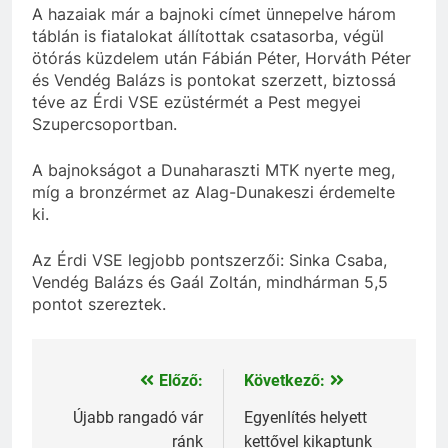
A hazaiak már a bajnoki címet ünnepelve három
táblán is fiatalokat állítottak csatasorba, végül
ötórás küzdelem után Fábián Péter, Horváth Péter
és Vendég Balázs is pontokat szerzett, biztossá
téve az Érdi VSE ezüstérmét a Pest megyei
Szupercsoportban.
A bajnokságot a Dunaharaszti MTK nyerte meg,
míg a bronzérmet az Alag-Dunakeszi érdemelte
ki.
Az Érdi VSE legjobb pontszerzői: Sinka Csaba,
Vendég Balázs és Gaál Zoltán, mindhárman 5,5
pontot szereztek.
Előző:
Következő:
Bejegyzés
navigáció
Újabb rangadó vár
Egyenlítés helyett
ránk
kettővel kikaptunk