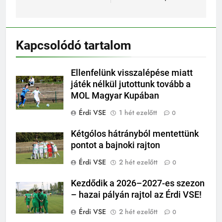
Kapcsolódó tartalom
Ellenfelünk visszalépése miatt
játék nélkül jutottunk tovább a
MOL Magyar Kupában
Érdi VSE
1 hét ezelőtt
0
Kétgólos hátrányból mentettünk
pontot a bajnoki rajton
Érdi VSE
2 hét ezelőtt
0
Kezdődik a 2026–2027-es szezon
– hazai pályán rajtol az Érdi VSE!
Érdi VSE
2 hét ezelőtt
0