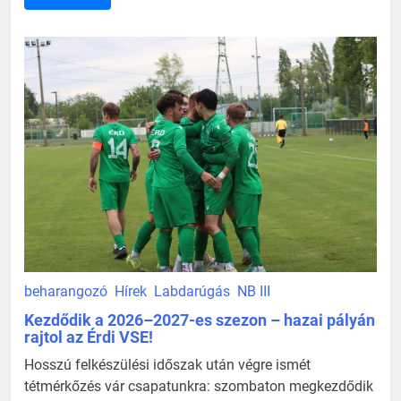
beharangozó
Hírek
Labdarúgás
NB III
Kezdődik a 2026–2027-es szezon – hazai pályán
rajtol az Érdi VSE!
Hosszú felkészülési időszak után végre ismét
tétmérkőzés vár csapatunkra: szombaton megkezdődik