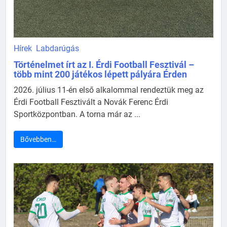
Hírek
Labdarúgás
Történelmet írt az I. Érdi Football Fesztivál –
több mint 200 játékos lépett pályára Érden
2026. július 11-én első alkalommal rendeztük meg az
Érdi Football Fesztivált a Novák Ferenc Érdi
Sportközpontban. A torna már az ...
Bővebben…