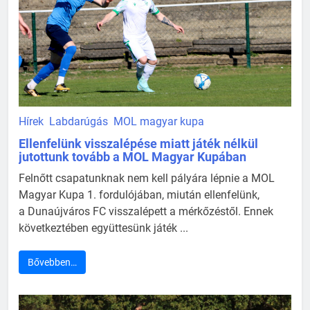
Hírek
Labdarúgás
MOL magyar kupa
Ellenfelünk visszalépése miatt játék nélkül
jutottunk tovább a MOL Magyar Kupában
Felnőtt csapatunknak nem kell pályára lépnie a MOL
Magyar Kupa 1. fordulójában, miután ellenfelünk,
a Dunaújváros FC visszalépett a mérkőzéstől. Ennek
következtében együttesünk játék ...
Bővebben…