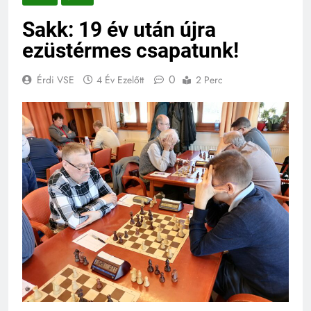
Sakk: 19 év után újra
ezüstérmes csapatunk!
0
Érdi VSE
4 Év Ezelőtt
2 Perc