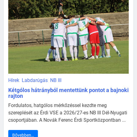
Hírek
Labdarúgás
NB III
Kétgólos hátrányból mentettünk pontot a bajnoki
rajton
Fordulatos, hatgólos mérkőzéssel kezdte meg
szereplését az Érdi VSE a 2026/27-es NB III Dél-Nyugati
csoportjában. A Novák Ferenc Érdi Sportközpontban ...
Bővebben…