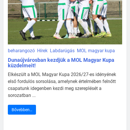
beharangozó
Hírek
Labdarúgás
MOL magyar kupa
Dunaújvárosban kezdjük a MOL Magyar Kupa
küzdelmeit!
Elkészült a MOL Magyar Kupa 2026/27-es idényének
első fordulós sorsolása, amelynek értelmében felnőtt
csapatunk idegenben kezdi meg szereplését a
sorozatban ...
Bővebben…