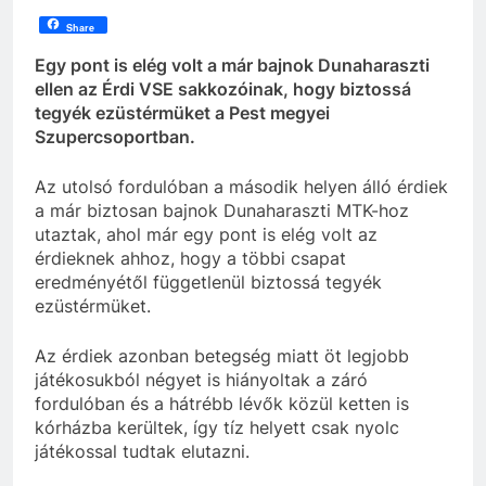
Share
Egy pont is elég volt a már bajnok Dunaharaszti
ellen az Érdi VSE sakkozóinak, hogy biztossá
tegyék ezüstérmüket a Pest megyei
Szupercsoportban.
Az utolsó fordulóban a második helyen álló érdiek
a már biztosan bajnok Dunaharaszti MTK-hoz
utaztak, ahol már egy pont is elég volt az
érdieknek ahhoz, hogy a többi csapat
eredményétől függetlenül biztossá tegyék
ezüstérmüket.
Az érdiek azonban betegség miatt öt legjobb
játékosukból négyet is hiányoltak a záró
fordulóban és a hátrébb lévők közül ketten is
kórházba kerültek, így tíz helyett csak nyolc
játékossal tudtak elutazni.