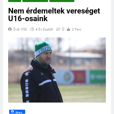
Nem érdemeltek vereséget
U16-osaink
0
Érdi VSE
4 Év Ezelőtt
2 Perc
Share