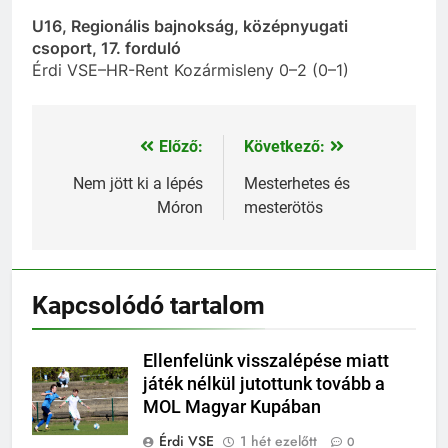
U16, Regionális bajnokság, középnyugati
csoport, 17. forduló
Érdi VSE–HR-Rent Kozármisleny 0–2 (0–1)
Előző:
Következő:
Bejegyzés
navigáció
Nem jött ki a lépés
Mesterhetes és
Móron
mesterötös
Kapcsolódó tartalom
Ellenfelünk visszalépése miatt
játék nélkül jutottunk tovább a
MOL Magyar Kupában
Érdi VSE
1 hét ezelőtt
0