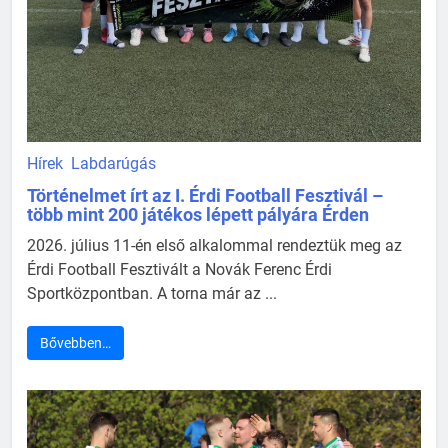
Hírek
Labdarúgás
Történelmet írt az I. Érdi Football Fesztivál –
több mint 200 játékos lépett pályára Érden
2026. július 11-én első alkalommal rendeztük meg az
Érdi Football Fesztivált a Novák Ferenc Érdi
Sportközpontban. A torna már az ...
Bővebben…