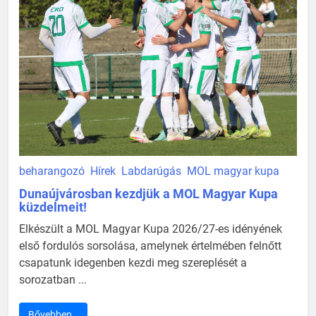
beharangozó
Hírek
Labdarúgás
MOL magyar kupa
Dunaújvárosban kezdjük a MOL Magyar Kupa
küzdelmeit!
Elkészült a MOL Magyar Kupa 2026/27-es idényének
első fordulós sorsolása, amelynek értelmében felnőtt
csapatunk idegenben kezdi meg szereplését a
sorozatban ...
Bővebben…