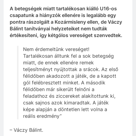
A betegségek miatt tartalékosan kiálló U16-os
csapatunk a hiányzók ellenére is legalább egy
pontra rászolgált a Kozármisleny ellen, de Váczy
Bálint tanítványai helyzeteiket nem tudták
értékesíteni, így kétgólos vereséget szenvedtek.
Nem érdemeltünk vereséget!
Tartalékosan álltunk fel a sok betegség
miatt, de ennek ellenére remek
teljesítményt nyújtottak a srácok. Az első
félidőben akadozott a játék, de a kapott
gól felébresztett minket. A második
félidőben már sikerült felnőni a
feladathoz és ziccereket alakítottunk ki,
csak sajnos azok kimaradtak. A játék
képe alapján a döntetlen lett volna a
reális eredmény”
– Váczy Bálint.