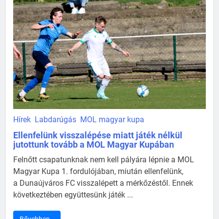
Hírek
Labdarúgás
MOL magyar kupa
Ellenfelünk visszalépése miatt játék nélkül
jutottunk tovább a MOL Magyar Kupában
Felnőtt csapatunknak nem kell pályára lépnie a MOL
Magyar Kupa 1. fordulójában, miután ellenfelünk,
a Dunaújváros FC visszalépett a mérkőzéstől. Ennek
következtében együttesünk játék ...