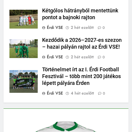
Kétgólos hátrányból mentettünk
pontot a bajnoki rajton
Érdi VSE
2 hét ezelőtt
0
Kezdődik a 2026–2027-es szezon
– hazai pályán rajtol az Érdi VSE!
Érdi VSE
2 hét ezelőtt
0
Történelmet írt az I. Érdi Football
Fesztivál – több mint 200 játékos
lépett pályára Érden
Érdi VSE
4 hét ezelőtt
0