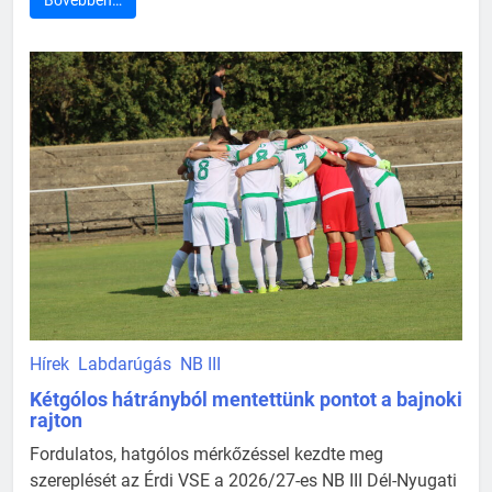
Bővebben…
Hírek
Labdarúgás
NB III
Kétgólos hátrányból mentettünk pontot a bajnoki
rajton
Fordulatos, hatgólos mérkőzéssel kezdte meg
szereplését az Érdi VSE a 2026/27-es NB III Dél-Nyugati