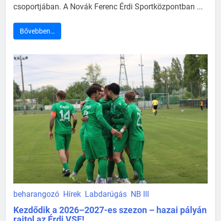
csoportjában. A Novák Ferenc Érdi Sportközpontban ...
Bővebben…
beharangozó
Hírek
Labdarúgás
NB III
Kezdődik a 2026–2027-es szezon – hazai pályán
rajtol az Érdi VSE!