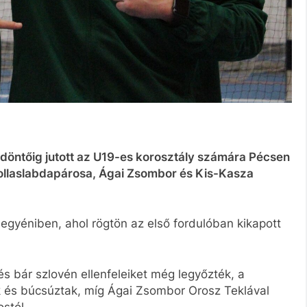
döntőig jutott az U19-es korosztály számára Pécsen
tollaslabdapárosa, Ágai Zsombor és Kis-Kasza
 egyéniben, ahol rögtön az első fordulóban kikapott
s bár szlovén ellenfeleiket még legyőzték, a
ak és búcsúztak, míg Ágai Zsombor Orosz Teklával
stól.