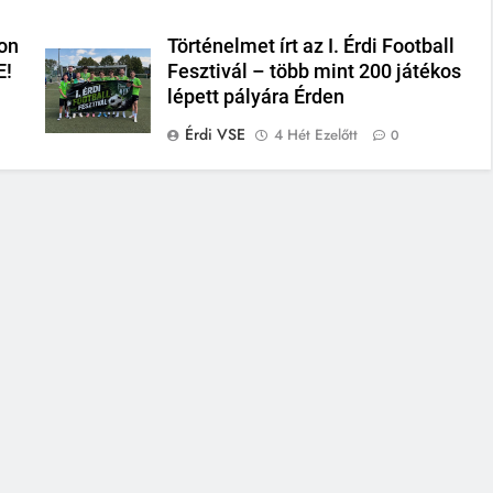
on
Történelmet írt az I. Érdi Football
E!
Fesztivál – több mint 200 játékos
lépett pályára Érden
Érdi VSE
4 Hét Ezelőtt
0