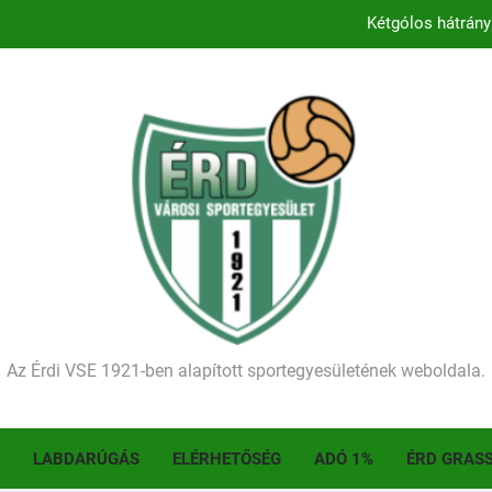
Kétgólos hátrány
Kezdődik a 2026–2027-es sze
Történelmet írt az I. Érdi Football Fesztivál – tö
Ellenfelünk visszalépése miatt játék nélkül
Kétgólos hátrány
Kezdődik a 2026–2027-es sze
Történelmet írt az I. Érdi Football Fesztivál – tö
Az Érdi VSE 1921-ben alapított sportegyesületének weboldala.
LABDARÚGÁS
ELÉRHETŐSÉG
ADÓ 1%
ÉRD GRAS