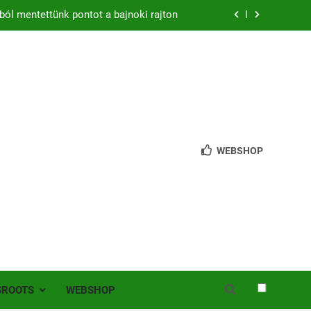
ból mentettünk pontot a bajnoki rajton
zon – hazai pályán rajtol az Érdi VSE!
bb mint 200 játékos lépett pályára Érden
 jutottunk tovább a MOL Magyar Kupában
ból mentettünk pontot a bajnoki rajton
WEBSHOP
zon – hazai pályán rajtol az Érdi VSE!
bb mint 200 játékos lépett pályára Érden
SROOTS
WEBSHOP