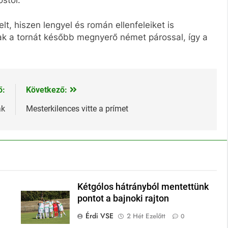
t, hiszen lengyel és román ellenfeleiket is
k a tornát később megnyerő német párossal, így a
ő:
Következő:
ak
Mesterkilences vitte a prímet
Kétgólos hátrányból mentettünk
pontot a bajnoki rajton
Érdi VSE
2 Hét Ezelőtt
0