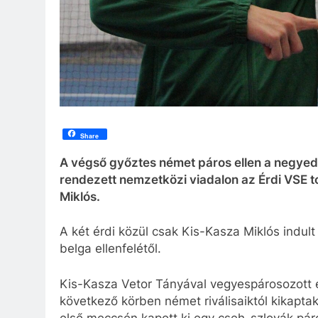
Share
A végső győztes német páros ellen a negyed
rendezett nemzetközi viadalon az Érdi VSE 
Miklós.
A két érdi közül csak Kis-Kasza Miklós indult
belga ellenfelétől.
Kis-Kasza Vetor Tányával vegyespárosozott é
következő körben német riválisaiktól kikapt
első meccsén kapott ki egy cseh-szlovák páro