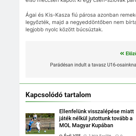
Ágai és Kis-Kasza fiú párosa azonban remekel
legyőzték, majd a negyeddöntőben nem bírta
legjobb nyolc között búcsúztak.
Előz
Bejegyzés
navigáció
Parádésan indult a tavasz U16-osainkn
Kapcsolódó tartalom
Ellenfelünk visszalépése miatt
játék nélkül jutottunk tovább a
MOL Magyar Kupában
Érdi VSE
1 Hét Ezelőtt
0