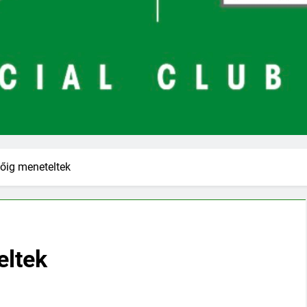
őig meneteltek
eltek