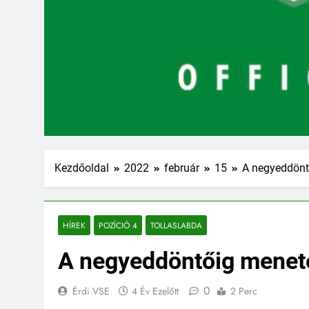
Kezdőoldal
2022
február
15
A negyeddönt
HÍREK
POZÍCIÓ 4
TOLLASLABDA
A negyeddöntőig menet
0
Érdi VSE
4 Év Ezelőtt
2 Perc