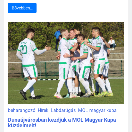
Bővebben…
beharangozó
Hírek
Labdarúgás
MOL magyar kupa
Dunaújvárosban kezdjük a MOL Magyar Kupa
küzdelmeit!