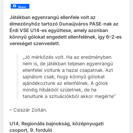
Share
Játékban egyenrangú ellenfele volt az
élmezőnyhöz tartozó Dunaújváros PASE-nak az
Érdi VSE U14-es együttese, amely azonban
könnyű gólokat engedett ellenfelének, így 6–2-es
vereséget szenvedett.
„Jó mérkőzés volt. Ha az eredményben
nem is, de játékban teljesen egyenrangú
ellenfelei voltunk a hazai csapatnak. Azt
sajnálom csak, hogy könnyű gólokat
ajándékoztunk az ellenfélnek. A gólok
mindig hibákból születnek, de ha
tanultunk a szituációkból akkor megérte”
– Csiszár Zoltán.
U14, Regionális bajnokság, középnyugati
csoport, 9. forduló