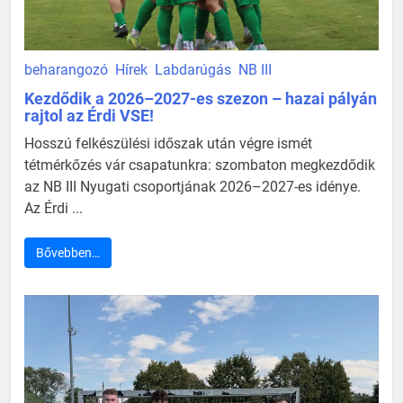
beharangozó
Hírek
Labdarúgás
NB III
Kezdődik a 2026–2027-es szezon – hazai pályán
rajtol az Érdi VSE!
Hosszú felkészülési időszak után végre ismét
tétmérkőzés vár csapatunkra: szombaton megkezdődik
az NB III Nyugati csoportjának 2026–2027-es idénye.
Az Érdi ...
Bővebben…