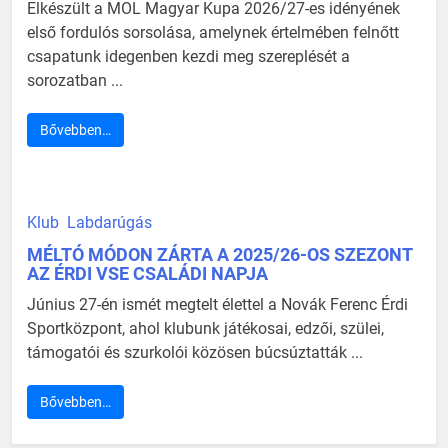
Elkészült a MOL Magyar Kupa 2026/27-es idényének
első fordulós sorsolása, amelynek értelmében felnőtt
csapatunk idegenben kezdi meg szereplését a
sorozatban ...
Bővebben…
Klub
Labdarúgás
MÉLTÓ MÓDON ZÁRTA A 2025/26-OS SZEZONT
AZ ÉRDI VSE CSALÁDI NAPJA
Június 27-én ismét megtelt élettel a Novák Ferenc Érdi
Sportközpont, ahol klubunk játékosai, edzői, szülei,
támogatói és szurkolói közösen búcsúztatták ...
Bővebben…