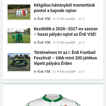
Kétgólos hátrányból mentettünk
pontot a bajnoki rajton
Érdi VSE
2 hét ezelőtt
0
Kezdődik a 2026–2027-es szezon
– hazai pályán rajtol az Érdi VSE!
Érdi VSE
2 hét ezelőtt
0
Történelmet írt az I. Érdi Football
Fesztivál – több mint 200 játékos
lépett pályára Érden
Érdi VSE
4 hét ezelőtt
0