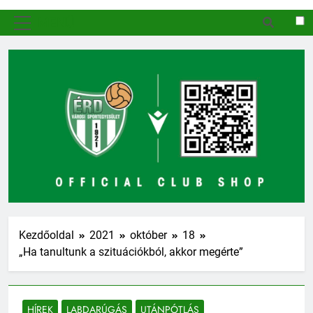
MENÜ
Kezdőoldal
2021
október
18
„Ha tanultunk a szituációkból, akkor megérte”
HÍREK
LABDARÚGÁS
UTÁNPÓTLÁS