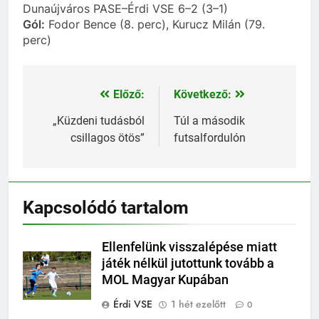
Dunaújváros PASE–Érdi VSE 6–2 (3–1)
Gól:
Fodor Bence (8. perc), Kurucz Milán (79.
perc)
Előző:
Következő:
Bejegyzés
navigáció
„Küzdeni tudásból
Túl a második
csillagos ötös”
futsalfordulón
Kapcsolódó tartalom
Ellenfelünk visszalépése miatt
játék nélkül jutottunk tovább a
MOL Magyar Kupában
Érdi VSE
1 hét ezelőtt
0