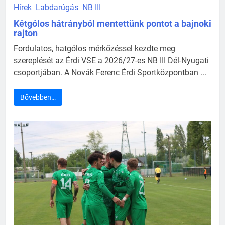
Hírek
Labdarúgás
NB III
Kétgólos hátrányból mentettünk pontot a bajnoki
rajton
Fordulatos, hatgólos mérkőzéssel kezdte meg
szereplését az Érdi VSE a 2026/27-es NB III Dél-Nyugati
csoportjában. A Novák Ferenc Érdi Sportközpontban ...
Bővebben…