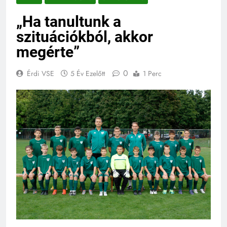
„Ha tanultunk a
szituációkból, akkor
megérte”
0
Érdi VSE
5 Év Ezelőtt
1 Perc