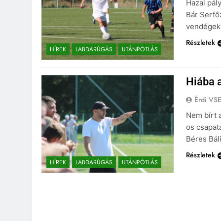
Hazai pál
Bár Serfőz
vendégek 
Részletek
HÍREK
LABDARÚGÁS
UTÁNPÓTLÁS
Hiába a
Érdi VS
Nem bírt 
os csapat
Béres Báli
Részletek
HÍREK
LABDARÚGÁS
UTÁNPÓTLÁS