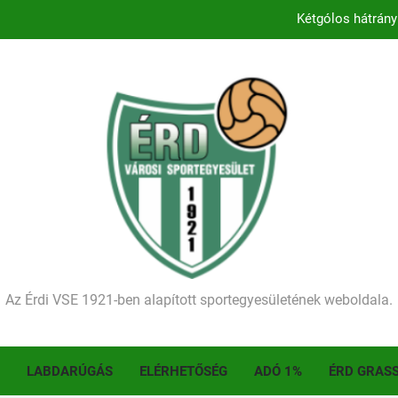
Kétgólos hátrány
Kezdődik a 2026–2027-es sze
Történelmet írt az I. Érdi Football Fesztivál – tö
Ellenfelünk visszalépése miatt játék nélkül
Kétgólos hátrány
Kezdődik a 2026–2027-es sze
Történelmet írt az I. Érdi Football Fesztivál – tö
Az Érdi VSE 1921-ben alapított sportegyesületének weboldala.
LABDARÚGÁS
ELÉRHETŐSÉG
ADÓ 1%
ÉRD GRAS