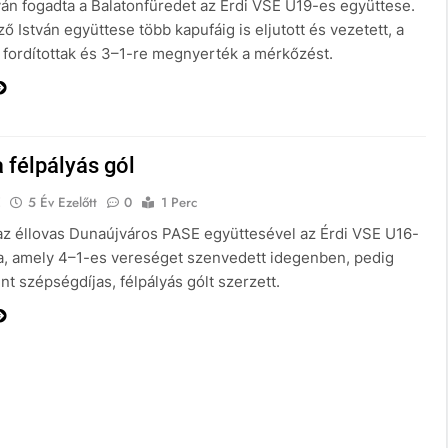
yán fogadta a Balatonfüredet az Érdi VSE U19-es együttese.
ő István együttese több kapufáig is eljutott és vezetett, a
fordítottak és 3–1-re megnyerték a mérkőzést.
 félpályás gól
E
5 Év Ezelőtt
0
1 Perc
az éllovas Dunaújváros PASE együttesével az Érdi VSE U16-
a, amely 4–1-es vereséget szenvedett idegenben, pedig
nt szépségdíjas, félpályás gólt szerzett.