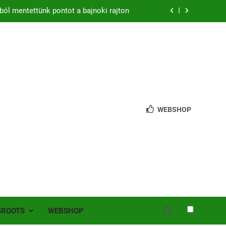
ból mentettünk pontot a bajnoki rajton
zon – hazai pályán rajtol az Érdi VSE!
bb mint 200 játékos lépett pályára Érden
 jutottunk tovább a MOL Magyar Kupában
ból mentettünk pontot a bajnoki rajton
WEBSHOP
zon – hazai pályán rajtol az Érdi VSE!
bb mint 200 játékos lépett pályára Érden
SROOTS
WEBSHOP