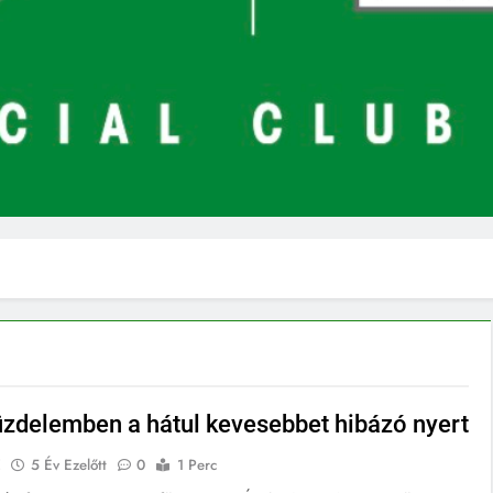
üzdelemben a hátul kevesebbet hibázó nyert
E
5 Év Ezelőtt
0
1 Perc