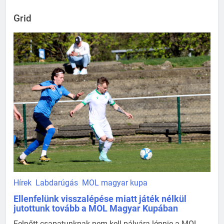
Grid
Hírek
Labdarúgás
MOL magyar kupa
Ellenfelünk visszalépése miatt játék nélkül
jutottunk tovább a MOL Magyar Kupában
Felnőtt csapatunknak nem kell pályára lépnie a MOL