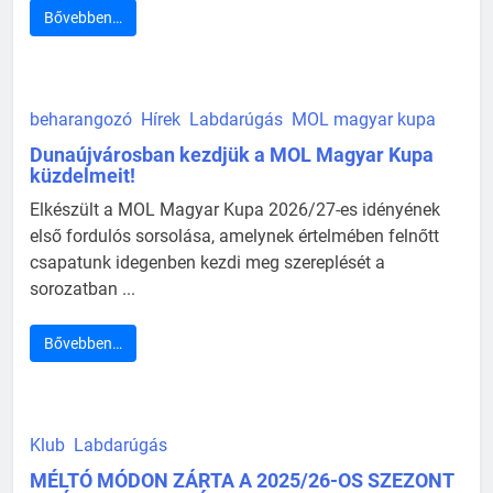
Bővebben…
beharangozó
Hírek
Labdarúgás
MOL magyar kupa
Dunaújvárosban kezdjük a MOL Magyar Kupa
küzdelmeit!
Elkészült a MOL Magyar Kupa 2026/27-es idényének
első fordulós sorsolása, amelynek értelmében felnőtt
csapatunk idegenben kezdi meg szereplését a
sorozatban ...
Bővebben…
Klub
Labdarúgás
MÉLTÓ MÓDON ZÁRTA A 2025/26-OS SZEZONT