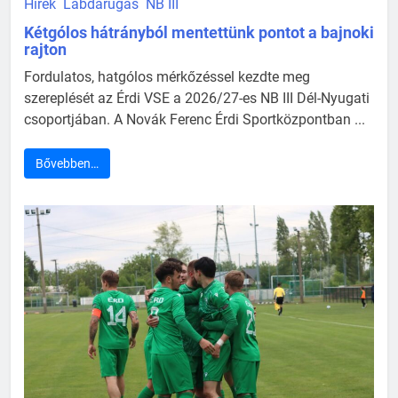
Hírek
Labdarúgás
NB III
Kétgólos hátrányból mentettünk pontot a bajnoki
rajton
Fordulatos, hatgólos mérkőzéssel kezdte meg
szereplését az Érdi VSE a 2026/27-es NB III Dél-Nyugati
csoportjában. A Novák Ferenc Érdi Sportközpontban ...
Bővebben…