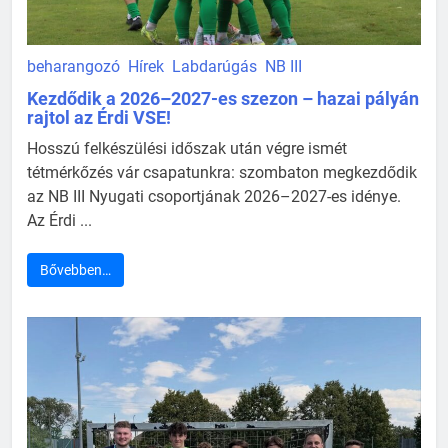
beharangozó
Hírek
Labdarúgás
NB III
Kezdődik a 2026–2027-es szezon – hazai pályán
rajtol az Érdi VSE!
Hosszú felkészülési időszak után végre ismét
tétmérkőzés vár csapatunkra: szombaton megkezdődik
az NB III Nyugati csoportjának 2026–2027-es idénye.
Az Érdi ...
Bővebben…