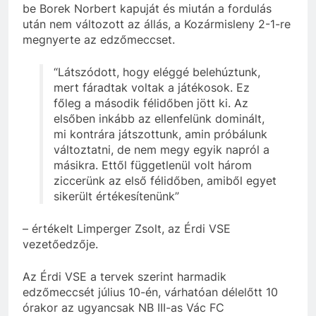
be Borek Norbert kapuját és miután a fordulás
után nem változott az állás, a Kozármisleny 2-1-re
megnyerte az edzőmeccset.
“Látszódott, hogy eléggé belehúztunk,
mert fáradtak voltak a játékosok. Ez
főleg a második félidőben jött ki. Az
elsőben inkább az ellenfelünk dominált,
mi kontrára játszottunk, amin próbálunk
változtatni, de nem megy egyik napról a
másikra. Ettől függetlenül volt három
ziccerünk az első félidőben, amiből egyet
sikerült értékesítenünk”
– értékelt Limperger Zsolt, az Érdi VSE
vezetőedzője.
Az Érdi VSE a tervek szerint harmadik
edzőmeccsét július 10-én, várhatóan délelőtt 10
órakor az ugyancsak NB III-as Vác FC