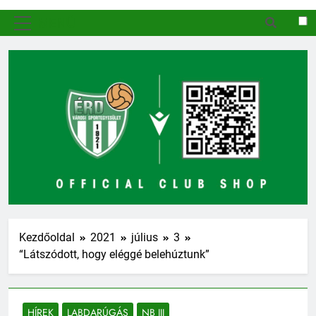
MENÜ
Kezdőoldal
2021
július
3
“Látszódott, hogy eléggé belehúztunk”
HÍREK
LABDARÚGÁS
NB III