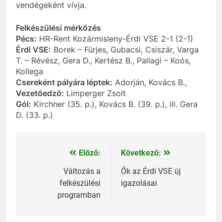
vendégeként vívja.
Felkészülési mérkőzés
Pécs:
HR-Rent Kozármisleny-Érdi VSE 2-1 (2-1)
Érdi VSE:
Borek – Fürjes, Gubacsi, Csiszár, Varga
T. – Révész, Gera D., Kertész B., Pallagi – Koós,
Kollega
Csereként pályára léptek:
Adorján, Kovács B.,
Vezetőedző:
Limperger Zsolt
Gól:
Kirchner (35. p.), Kovács B. (39. p.), ill. Gera
D. (33. p.)
Előző:
Következő:
Bejegyzés
navigáció
Változás a
Ők az Érdi VSE új
felkészülési
igazolásai
programban