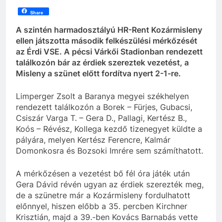
Share
A szintén harmadosztályú HR-Rent Kozármisleny
ellen játszotta második felkészülési mérkőzését
az Érdi VSE. A pécsi Várkői Stadionban rendezett
találkozón bár az érdiek szereztek vezetést, a
Misleny a szünet előtt fordítva nyert 2-1-re.
Limperger Zsolt a Baranya megyei székhelyen
rendezett találkozón a Borek – Fürjes, Gubacsi,
Csiszár Varga T. – Gera D., Pallagi, Kertész B.,
Koós – Révész, Kollega kezdő tizenegyet küldte a
pályára, melyen Kertész Ferencre, Kalmár
Domonkosra és Bozsoki Imrére sem számíthatott.
A mérkőzésen a vezetést bő fél óra játék után
Gera Dávid révén ugyan az érdiek szerezték meg,
de a szünetre már a Kozármisleny fordulhatott
előnnyel, hiszen előbb a 35. percben Kirchner
Krisztián, majd a 39.-ben Kovács Barnabás vette