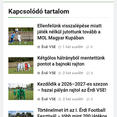
Kapcsolódó tartalom
Ellenfelünk visszalépése miatt
játék nélkül jutottunk tovább a
MOL Magyar Kupában
Érdi VSE
1 hét ezelőtt
0
Kétgólos hátrányból mentettünk
pontot a bajnoki rajton
Érdi VSE
2 hét ezelőtt
0
Kezdődik a 2026–2027-es szezon
– hazai pályán rajtol az Érdi VSE!
Érdi VSE
2 hét ezelőtt
0
Történelmet írt az I. Érdi Football
Fesztivál – több mint 200 játékos