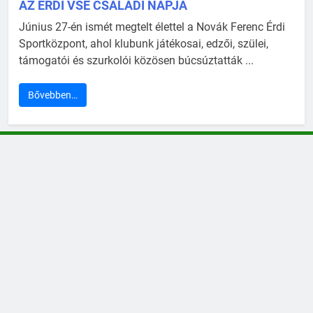
AZ ÉRDI VSE CSALÁDI NAPJA
Június 27-én ismét megtelt élettel a Novák Ferenc Érdi
Sportközpont, ahol klubunk játékosai, edzői, szülei,
támogatói és szurkolói közösen búcsúztatták ...
Bővebben…