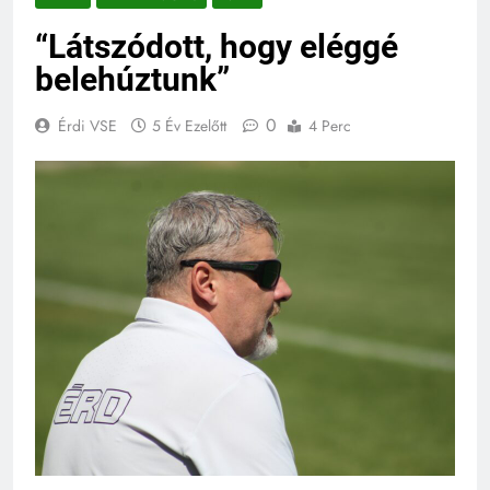
“Látszódott, hogy eléggé
belehúztunk”
0
Érdi VSE
5 Év Ezelőtt
4 Perc