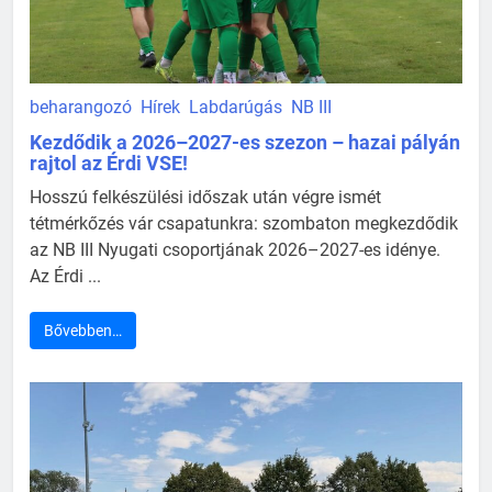
beharangozó
Hírek
Labdarúgás
NB III
Kezdődik a 2026–2027-es szezon – hazai pályán
rajtol az Érdi VSE!
Hosszú felkészülési időszak után végre ismét
tétmérkőzés vár csapatunkra: szombaton megkezdődik
az NB III Nyugati csoportjának 2026–2027-es idénye.
Az Érdi ...
Bővebben…