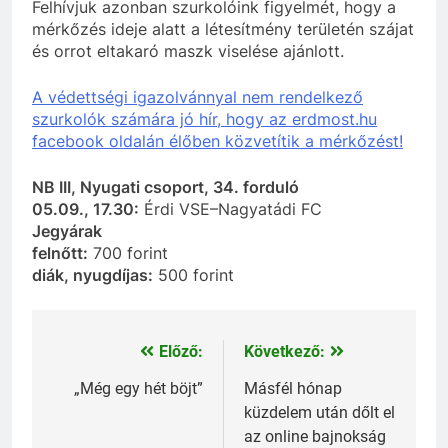
Felhívjuk azonban szurkolóink figyelmét, hogy a
mérkőzés ideje alatt a létesítmény területén szájat
és orrot eltakaró maszk viselése ajánlott.
A védettségi igazolvánnyal nem rendelkező
szurkolók számára jó hír, hogy az erdmost.hu
facebook oldalán élőben közvetítik a mérkőzést!
NB III, Nyugati csoport, 34. forduló
05.09., 17.30:
Érdi VSE–Nagyatádi FC
Jegyárak
felnőtt:
700 forint
diák, nyugdíjas:
500 forint
Előző:
Következő:
Bejegyzés
navigáció
„Még egy hét böjt”
Másfél hónap
küzdelem után dőlt el
az online bajnokság