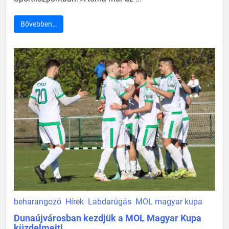
Bővebben…
beharangozó
Hírek
Labdarúgás
MOL magyar kupa
Dunaújvárosban kezdjük a MOL Magyar Kupa
küzdelmeit!