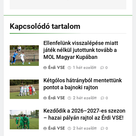
Kapcsolódó tartalom
Ellenfelünk visszalépése miatt
játék nélkül jutottunk tovább a
MOL Magyar Kupában
Érdi VSE
1 hét ezelőtt
0
Kétgólos hátrányból mentettünk
pontot a bajnoki rajton
Érdi VSE
2 hét ezelőtt
0
Kezdődik a 2026–2027-es szezon
– hazai pályán rajtol az Érdi VSE!
Érdi VSE
2 hét ezelőtt
0