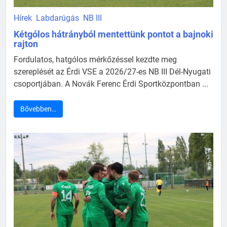
Hírek
Labdarúgás
NB III
Kétgólos hátrányból mentettünk pontot a bajnoki
rajton
Fordulatos, hatgólos mérkőzéssel kezdte meg
szereplését az Érdi VSE a 2026/27-es NB III Dél-Nyugati
csoportjában. A Novák Ferenc Érdi Sportközpontban ...
Bővebben…