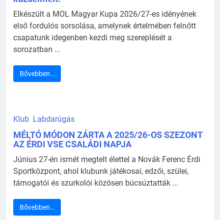
Elkészült a MOL Magyar Kupa 2026/27-es idényének
első fordulós sorsolása, amelynek értelmében felnőtt
csapatunk idegenben kezdi meg szereplését a
sorozatban ...
Bővebben…
Klub
Labdarúgás
MÉLTÓ MÓDON ZÁRTA A 2025/26-OS SZEZONT
AZ ÉRDI VSE CSALÁDI NAPJA
Június 27-én ismét megtelt élettel a Novák Ferenc Érdi
Sportközpont, ahol klubunk játékosai, edzői, szülei,
támogatói és szurkolói közösen búcsúztatták ...
Bővebben…