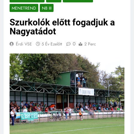
MENETREND
NB III
Szurkolók előtt fogadjuk a
Nagyatádot
0
Érdi VSE
5 Év Ezelőtt
2 Perc