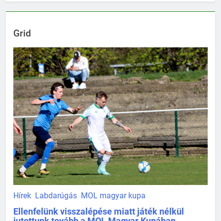
Grid
Hírek
Labdarúgás
MOL magyar kupa
Ellenfelünk visszalépése miatt játék nélkül
jutottunk tovább a MOL Magyar Kupában