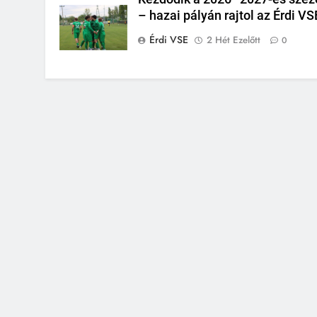
– hazai pályán rajtol az Érdi VS
Érdi VSE
2 Hét Ezelőtt
0