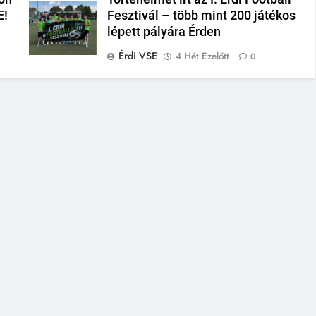
E!
Fesztivál – több mint 200 játékos
lépett pályára Érden
Érdi VSE
4 Hét Ezelőtt
0