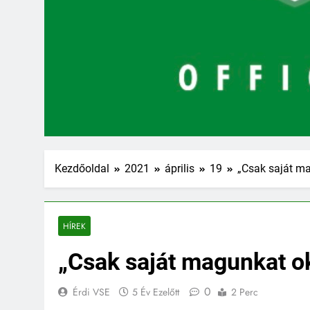
Kezdőoldal
2021
április
19
„Csak saját ma
HÍREK
„Csak saját magunkat o
0
Érdi VSE
5 Év Ezelőtt
2 Perc