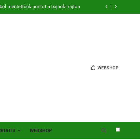
zon – hazai pályán rajtol az Érdi VSE!
bb mint 200 játékos lépett pályára Érden
 jutottunk tovább a MOL Magyar Kupában
ból mentettünk pontot a bajnoki rajton
zon – hazai pályán rajtol az Érdi VSE!
WEBSHOP
bb mint 200 játékos lépett pályára Érden
SROOTS
WEBSHOP