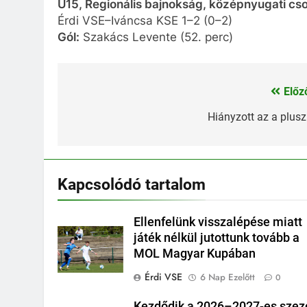
U15, Regionális bajnokság, középnyugati cso
Érdi VSE–Iváncsa KSE 1–2 (0–2)
Gól:
Szakács Levente (52. perc)
Előz
Bejegyzés
navigáció
Hiányzott az a plus
Kapcsolódó tartalom
Ellenfelünk visszalépése miatt
játék nélkül jutottunk tovább a
MOL Magyar Kupában
Érdi VSE
6 Nap Ezelőtt
0
Kezdődik a 2026–2027-es szez