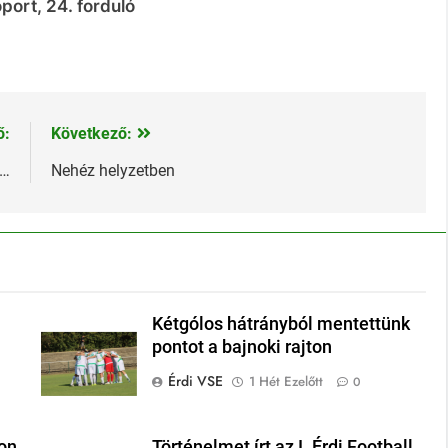
port, 24. forduló
ő:
Következő:
z…
Nehéz helyzetben
Kétgólos hátrányból mentettünk
pontot a bajnoki rajton
Érdi VSE
1 Hét Ezelőtt
0
on
Történelmet írt az I. Érdi Football