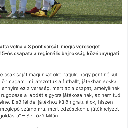
atta volna a 3 pont sorsát, mégis vereséget
U15-ös csapata a regionális bajnokság középnyugati
csak saját magunkat okolhatjuk, hogy pont nélkül
önmagam, mi játszottuk a futballt, játékban sokkal
ó ennyire ez a vereség, mert az a csapat, amelyiknek
e rugdossa a labdát a gyors játékosainak, az nem tud
e. Első félidei játékhoz külön gratulálok, hiszen
em meglepő számomra, mert edzéseken a játékhelyzet
oldásra” – Serfőző Milán.