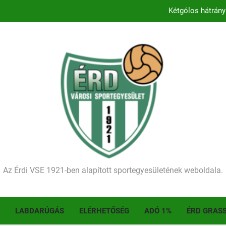
Kezdődik a 2026–2027-es sze
Történelmet írt az I. Érdi Football Fesztivál – tö
Ellenfelünk visszalépése miatt játék nélkül
Kétgólos hátrány
Kezdődik a 2026–2027-es sze
Történelmet írt az I. Érdi Football Fesztivál – tö
Az Érdi VSE 1921-ben alapított sportegyesületének weboldala.
LABDARÚGÁS
ELÉRHETŐSÉG
ADÓ 1%
ÉRD GRAS