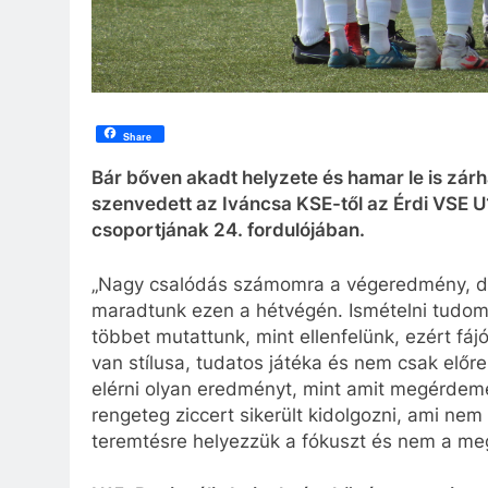
Share
Bár bőven akadt helyzete és hamar le is zárh
szenvedett az Iváncsa KSE-től az Érdi VSE 
csoportjának 24. fordulójában.
„Nagy csalódás számomra a végeredmény, de 
maradtunk ezen a hétvégén. Ismételni tudom 
többet mutattunk, mint ellenfelünk, ezért fáj
van stílusa, tudatos játéka és nem csak előr
elérni olyan eredményt, mint amit megérdemeln
rengeteg ziccert sikerült kidolgozni, ami n
teremtésre helyezzük a fókuszt és nem a meg