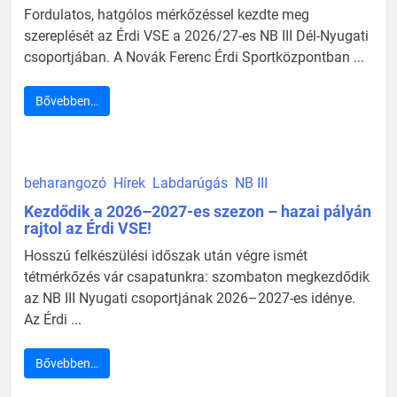
Fordulatos, hatgólos mérkőzéssel kezdte meg
szereplését az Érdi VSE a 2026/27-es NB III Dél-Nyugati
csoportjában. A Novák Ferenc Érdi Sportközpontban ...
Bővebben…
beharangozó
Hírek
Labdarúgás
NB III
Kezdődik a 2026–2027-es szezon – hazai pályán
rajtol az Érdi VSE!
Hosszú felkészülési időszak után végre ismét
tétmérkőzés vár csapatunkra: szombaton megkezdődik
az NB III Nyugati csoportjának 2026–2027-es idénye.
Az Érdi ...
Bővebben…