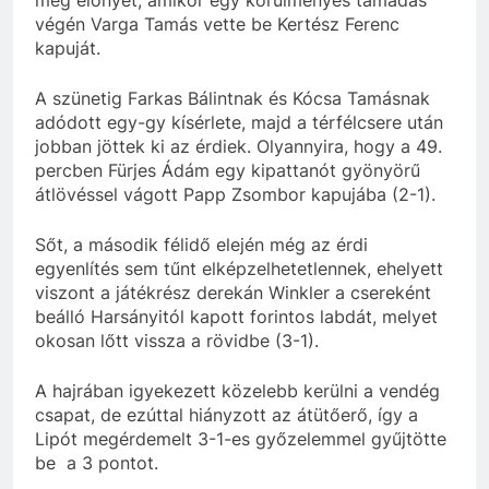
végén Varga Tamás vette be Kertész Ferenc
kapuját.
A szünetig Farkas Bálintnak és Kócsa Tamásnak
adódott egy-gy kísérlete, majd a térfélcsere után
jobban jöttek ki az érdiek. Olyannyira, hogy a 49.
percben Fürjes Ádám egy kipattanót gyönyörű
átlövéssel vágott Papp Zsombor kapujába (2-1).
Sőt, a második félidő elején még az érdi
egyenlítés sem tűnt elképzelhetetlennek, ehelyett
viszont a játékrész derekán Winkler a csereként
beálló Harsányitól kapott forintos labdát, melyet
okosan lőtt vissza a rövidbe (3-1).
A hajrában igyekezett közelebb kerülni a vendég
csapat, de ezúttal hiányzott az átütőerő, így a
Lipót megérdemelt 3-1-es győzelemmel gyűjtötte
be a 3 pontot.