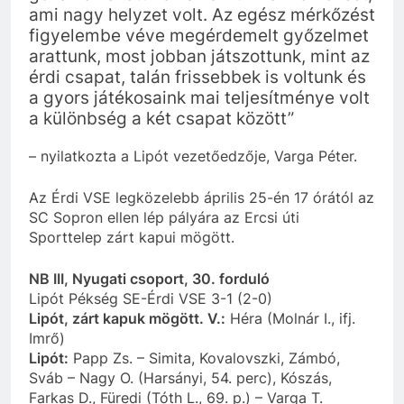
ami nagy helyzet volt. Az egész mérkőzést
figyelembe véve megérdemelt győzelmet
arattunk, most jobban játszottunk, mint az
érdi csapat, talán frissebbek is voltunk és
a gyors játékosaink mai teljesítménye volt
a különbség a két csapat között”
– nyilatkozta a Lipót vezetőedzője, Varga Péter.
Az Érdi VSE legközelebb április 25-én 17 órától az
SC Sopron ellen lép pályára az Ercsi úti
Sporttelep zárt kapui mögött.
NB III, Nyugati csoport, 30. forduló
Lipót Pékség SE-Érdi VSE 3-1 (2-0)
Lipót, zárt kapuk mögött. V.:
Héra (Molnár I., ifj.
Imrő)
Lipót:
Papp Zs. – Simita, Kovalovszki, Zámbó,
Sváb – Nagy O. (Harsányi, 54. perc), Kószás,
Farkas D., Füredi (Tóth L., 69. p.) – Varga T.