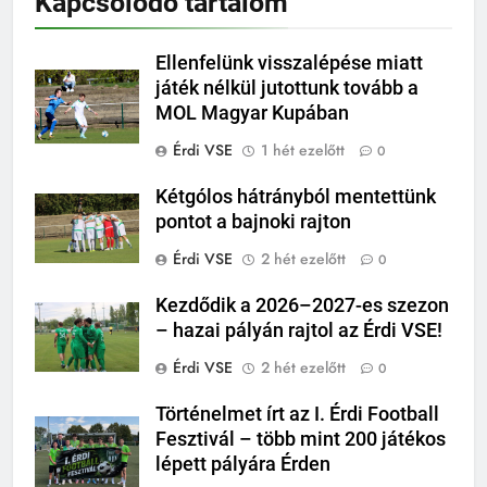
Kapcsolódó tartalom
Ellenfelünk visszalépése miatt
játék nélkül jutottunk tovább a
MOL Magyar Kupában
Érdi VSE
1 hét ezelőtt
0
Kétgólos hátrányból mentettünk
pontot a bajnoki rajton
Érdi VSE
2 hét ezelőtt
0
Kezdődik a 2026–2027-es szezon
– hazai pályán rajtol az Érdi VSE!
Érdi VSE
2 hét ezelőtt
0
Történelmet írt az I. Érdi Football
Fesztivál – több mint 200 játékos
lépett pályára Érden