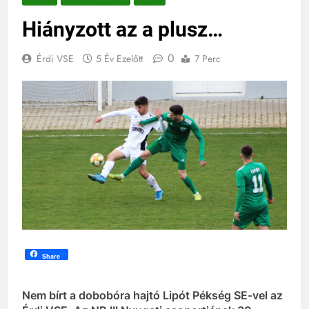
Hiányzott az a plusz…
0
Érdi VSE
5 Év Ezelőtt
7 Perc
Share
Nem bírt a dobobóra hajtó Lipót Pékség SE-vel az