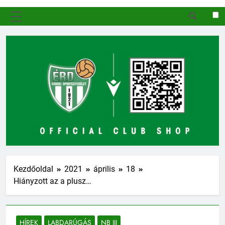
MENÜ
Kezdőoldal
2021
április
18
Hiányzott az a plusz…
HÍREK
LABDARÚGÁS
NB III