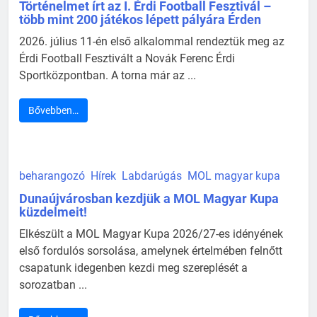
Történelmet írt az I. Érdi Football Fesztivál –
több mint 200 játékos lépett pályára Érden
2026. július 11-én első alkalommal rendeztük meg az
Érdi Football Fesztivált a Novák Ferenc Érdi
Sportközpontban. A torna már az ...
Bővebben…
beharangozó
Hírek
Labdarúgás
MOL magyar kupa
Dunaújvárosban kezdjük a MOL Magyar Kupa
küzdelmeit!
Elkészült a MOL Magyar Kupa 2026/27-es idényének
első fordulós sorsolása, amelynek értelmében felnőtt
csapatunk idegenben kezdi meg szereplését a
sorozatban ...