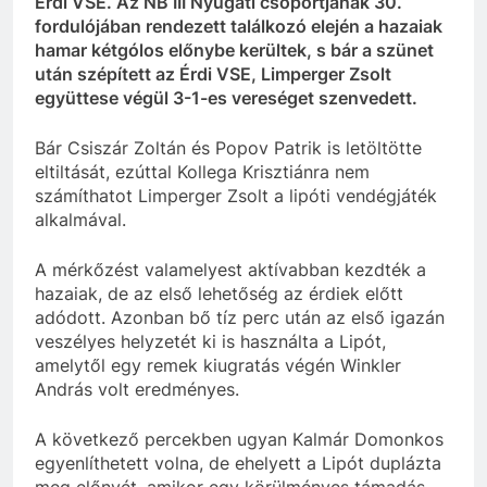
Érdi VSE. Az NB III Nyugati csoportjának 30.
fordulójában rendezett találkozó elején a hazaiak
hamar kétgólos előnybe kerültek, s bár a szünet
után szépített az Érdi VSE, Limperger Zsolt
együttese végül 3-1-es vereséget szenvedett.
Bár Csiszár Zoltán és Popov Patrik is letöltötte
eltiltását, ezúttal Kollega Krisztiánra nem
számíthatot Limperger Zsolt a lipóti vendégjáték
alkalmával.
A mérkőzést valamelyest aktívabban kezdték a
hazaiak, de az első lehetőség az érdiek előtt
adódott. Azonban bő tíz perc után az első igazán
veszélyes helyzetét ki is használta a Lipót,
amelytől egy remek kiugratás végén Winkler
András volt eredményes.
A következő percekben ugyan Kalmár Domonkos
egyenlíthetett volna, de ehelyett a Lipót duplázta
meg előnyét, amikor egy körülményes támadás