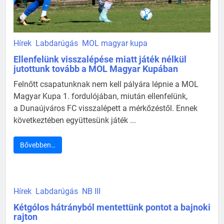
Hírek
Labdarúgás
MOL magyar kupa
Ellenfelünk visszalépése miatt játék nélkül
jutottunk tovább a MOL Magyar Kupában
Felnőtt csapatunknak nem kell pályára lépnie a MOL
Magyar Kupa 1. fordulójában, miután ellenfelünk,
a Dunaújváros FC visszalépett a mérkőzéstől. Ennek
következtében együttesünk játék ...
Bővebben…
Hírek
Labdarúgás
NB III
Kétgólos hátrányból mentettünk pontot a bajnoki
rajton