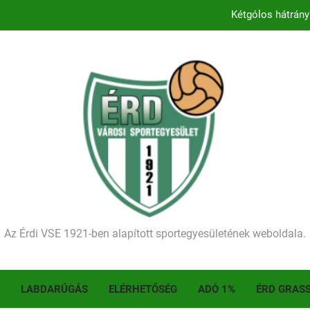
Kétgólos hátrány
Kezdődik a 2026–2027-es sze
Történelmet írt az I. Érdi Football Fesztivál – tö
Ellenfelünk visszalépése miatt játék nélkül
Kétgólos hátrány
Kezdődik a 2026–2027-es sze
Történelmet írt az I. Érdi Football Fesztivál – tö
Az Érdi VSE 1921-ben alapított sportegyesületének weboldala.
LABDARÚGÁS
ELÉRHETŐSÉG
ADÓ 1%
ÉRD GRAS