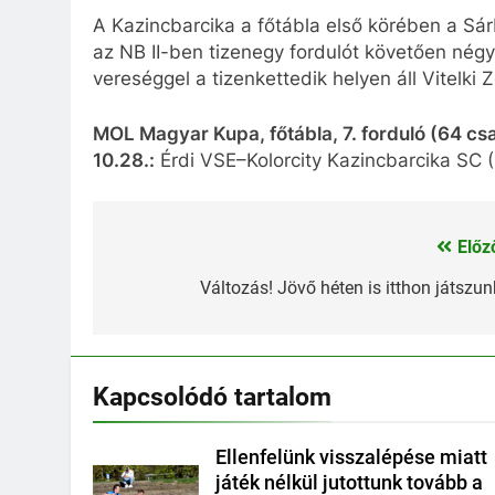
A Kazincbarcika a főtábla első körében a Sár
az NB II-ben tizenegy fordulót követően nég
vereséggel a tizenkettedik helyen áll Vitelki 
MOL Magyar Kupa, főtábla, 7. forduló (64 cs
10.28.:
Érdi VSE–Kolorcity Kazincbarcika SC (
Előz
Bejegyzés
navigáció
Változás! Jövő héten is itthon játszun
Kapcsolódó tartalom
Ellenfelünk visszalépése miatt
játék nélkül jutottunk tovább a