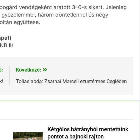
bogárd vendégeként aratott 3–0-s sikert. Jelenleg
y győzelemmel, három döntetlennel és négy
Zoltán együttese.
apat)
NB II)
ő:
Következő:
k!
Tollaslabda: Zsarnai Marcell ezüstérmes Cegléden
Kétgólos hátrányból mentettünk
pontot a bajnoki rajton