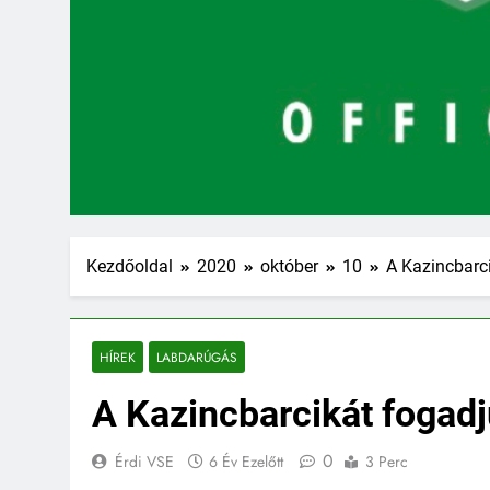
Kezdőoldal
2020
október
10
A Kazincbarc
HÍREK
LABDARÚGÁS
A Kazincbarcikát fogad
0
Érdi VSE
6 Év Ezelőtt
3 Perc