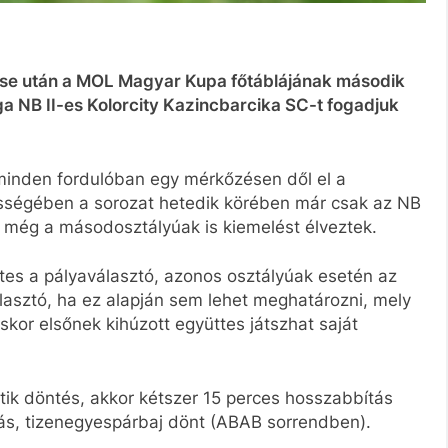
tése után a MOL Magyar Kupa főtáblájának második
ga NB II-es Kolorcity Kazincbarcika SC-t fogadjuk
inden fordulóban egy mérkőzésen dől el a
ességében a sorozat hetedik körében már csak az NB
n még a másodosztályúak is kiemelést élveztek.
tes a pályaválasztó, azonos osztályúak esetén az
lasztó, ha ez alapján sem lehet meghatározni, mely
skor elsőnek kihúzott együttes játszhat saját
ik döntés, akkor kétszer 15 perces hosszabbítás
tás, tizenegyespárbaj dönt (ABAB sorrendben).