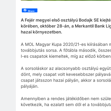
Share
A Fejér megyei első osztályú Bodajk SE kiej
körében, október 28-án, a Merkantil Bank Li
hazai környezetben.
A MOL Magyar Kupa 2020/21-es kiírásában m
továbbjutás sorsa. A főtábla második, össz
I-es csapatok kiemeltek, míg az előző körbe
A sorsoláskor az alacsonyabb osztályú együt
dönt, mely csapat volt kevesebbszer pályavá
csapat játsszon hazai pályán, akkor a sorsolá
pályáján.
Amennyiben a rendes játékidőben nem szület
következik, ha ezalatt sem dől el a továbbju