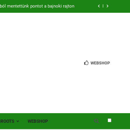
ból mentettünk pontot a bajnoki rajton
zon – hazai pályán rajtol az Érdi VSE!
bb mint 200 játékos lépett pályára Érden
 jutottunk tovább a MOL Magyar Kupában
ból mentettünk pontot a bajnoki rajton
WEBSHOP
zon – hazai pályán rajtol az Érdi VSE!
bb mint 200 játékos lépett pályára Érden
SROOTS
WEBSHOP