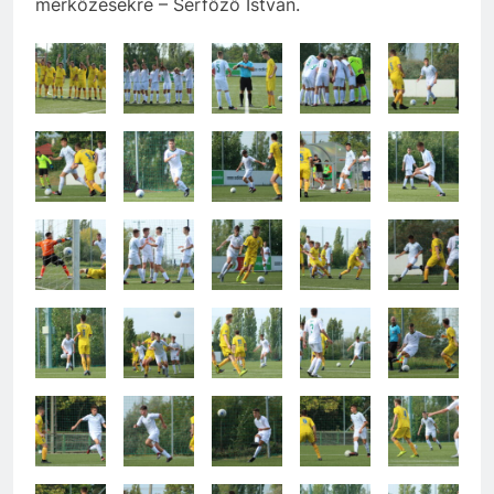
mérkőzésekre – Serfőző István.