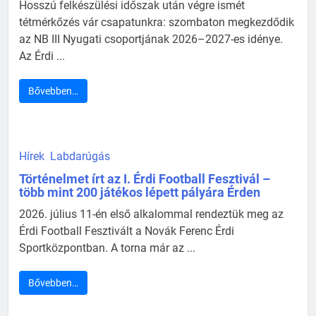
Hosszú felkészülési időszak után végre ismét
tétmérkőzés vár csapatunkra: szombaton megkezdődik
az NB III Nyugati csoportjának 2026–2027-es idénye.
Az Érdi ...
Bővebben…
Hírek
Labdarúgás
Történelmet írt az I. Érdi Football Fesztivál –
több mint 200 játékos lépett pályára Érden
2026. július 11-én első alkalommal rendeztük meg az
Érdi Football Fesztivált a Novák Ferenc Érdi
Sportközpontban. A torna már az ...
Bővebben…