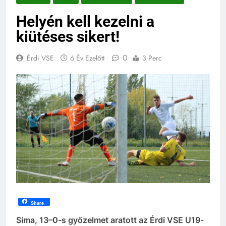
Helyén kell kezelni a
kiütéses sikert!
0
Érdi VSE
6 Év Ezelőtt
3 Perc
Share
Sima, 13–0-s győzelmet aratott az Érdi VSE U19-