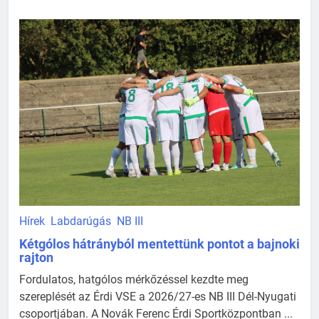
Hírek
Labdarúgás
NB III
Kétgólos hátrányból mentettünk pontot a bajnoki
rajton
Fordulatos, hatgólos mérkőzéssel kezdte meg
szereplését az Érdi VSE a 2026/27-es NB III Dél-Nyugati
csoportjában. A Novák Ferenc Érdi Sportközpontban ...