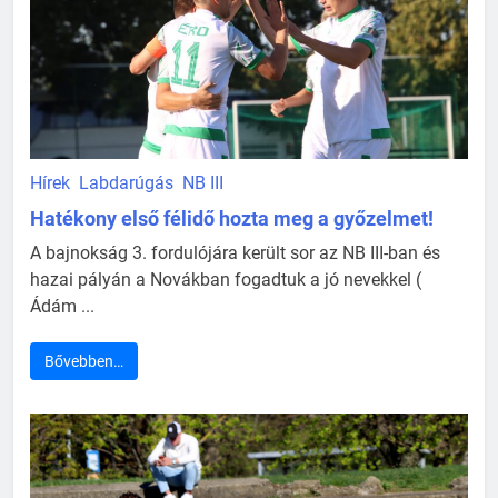
Hírek
Labdarúgás
NB III
Hatékony első félidő hozta meg a győzelmet!
A bajnokság 3. fordulójára került sor az NB III-ban és
hazai pályán a Novákban fogadtuk a jó nevekkel (
Ádám ...
Bővebben…