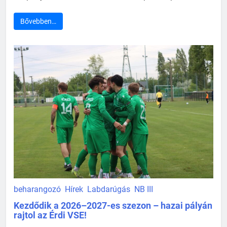
Bővebben…
beharangozó
Hírek
Labdarúgás
NB III
Kezdődik a 2026–2027-es szezon – hazai pályán
rajtol az Érdi VSE!