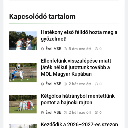
Kapcsolódó tartalom
Hatékony első félidő hozta meg a
győzelmet!
Érdi VSE
5 óra ezelőtt
0
Ellenfelünk visszalépése miatt
játék nélkül jutottunk tovább a
MOL Magyar Kupában
Érdi VSE
2 hét ezelőtt
0
Kétgólos hátrányból mentettünk
pontot a bajnoki rajton
Érdi VSE
2 hét ezelőtt
0
Kezdődik a 2026–2027-es szezon