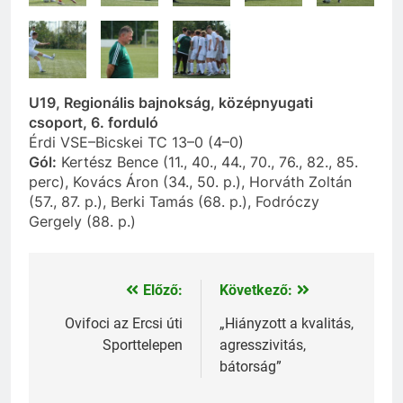
U19, Regionális bajnokság, középnyugati
csoport, 6. forduló
Érdi VSE–Bicskei TC 13–0 (4–0)
Gól:
Kertész Bence (11., 40., 44., 70., 76., 82., 85.
perc), Kovács Áron (34., 50. p.), Horváth Zoltán
(57., 87. p.), Berki Tamás (68. p.), Fodróczy
Gergely (88. p.)
Előző:
Következő:
Bejegyzés
navigáció
Ovifoci az Ercsi úti
„Hiányzott a kvalitás,
Sporttelepen
agresszivitás,
bátorság”