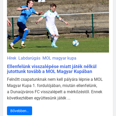
Hírek
Labdarúgás
MOL magyar kupa
Ellenfelünk visszalépése miatt játék nélkül
jutottunk tovább a MOL Magyar Kupában
Felnőtt csapatunknak nem kell pályára lépnie a MOL
Magyar Kupa 1. fordulójában, miután ellenfelünk,
a Dunaújváros FC visszalépett a mérkőzéstől. Ennek
következtében együttesünk játék ...
Bővebben…