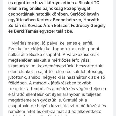
es együttese hazai környezetben a Bicskei TC
ellen a regionális bajnokság középnyugati
csoportjának hatodik körében. Serfőző István
együttesében Kertész Bence hétszer, Horváth
Zoltán és Kovács Áron kétszer, Fodróczy Gergely
és Berki Tamás egyszer talált be.
– Nyárias meleg, jó pálya, kellemes ellenfél.
Ezekkel az előjelekkel fogadtuk az eddig pont
nélkül álló Bicske csapatát. A várakozásoknak
megfelelően alakult a mérkőzés lefolyása
számunkra, mi kezdeményeztünk, beszorítottuk
ellenfelünket a saját térfelére és sok lehetőségig
jutottunk, amiből négyet ki is használtunk az első
félidőben. A második játékrészben tovább
fokoztuk a tempót és a mérkőzés végére teljesen
elfáradó ellenfelünket ilyen arányban is teljesen
megérdemelten győztük le. Gratulálok a
csapatnak, de helyén kezeljük ezt a mérkőzést és
remélem hitet és önbizalmat ad az elkövetkező