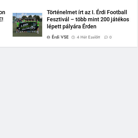
on
Történelmet írt az I. Érdi Football
E!
Fesztivál – több mint 200 játékos
lépett pályára Érden
Érdi VSE
4 Hét Ezelőtt
0