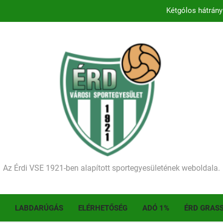
Kétgólos hátrány
Kezdődik a 2026–2027-es sze
Történelmet írt az I. Érdi Football Fesztivál – tö
Ellenfelünk visszalépése miatt játék nélkül
Kétgólos hátrány
Kezdődik a 2026–2027-es sze
Történelmet írt az I. Érdi Football Fesztivál – tö
Az Érdi VSE 1921-ben alapított sportegyesületének weboldala.
LABDARÚGÁS
ELÉRHETŐSÉG
ADÓ 1%
ÉRD GRAS