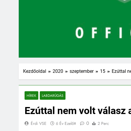
Kezdőoldal
2020
szeptember
15
Ezúttal n
HÍREK
LABDARÚGÁS
Ezúttal nem volt válasz 
0
Érdi VSE
6 Év Ezelőtt
2 Perc