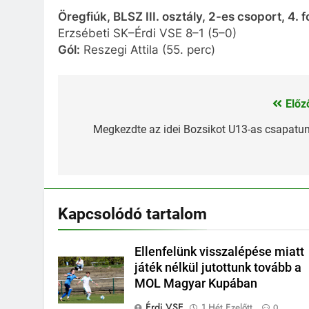
Öregfiúk, BLSZ III. osztály, 2-es csoport, 4. 
Erzsébeti SK–Érdi VSE 8–1 (5–0)
Gól:
Reszegi Attila (55. perc)
Előz
Bejegyzés
navigáció
Megkezdte az idei Bozsikot U13-as csapatu
Kapcsolódó tartalom
Ellenfelünk visszalépése miatt
játék nélkül jutottunk tovább a
MOL Magyar Kupában
Érdi VSE
1 Hét Ezelőtt
0