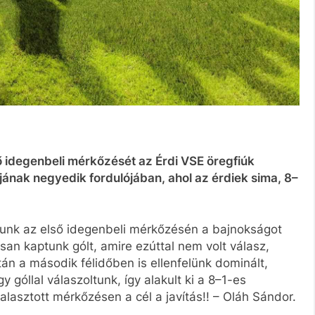
ső idegenbeli mérkőzését az Érdi VSE öregfiúk
ának negyedik fordulójában, ahol az érdiek sima, 8–
tunk az első idegenbeli mérkőzésén a bajnokságot
san kaptunk gólt, amire ezúttal nem volt válasz,
án a második félidőben is ellenfelünk dominált,
 góllal válaszoltunk, így alakult ki a 8–1-es
lasztott mérkőzésen a cél a javítás!! – Oláh Sándor.