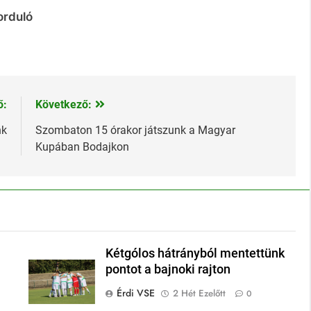
forduló
ő:
Következő:
nk
Szombaton 15 órakor játszunk a Magyar
Kupában Bodajkon
Kétgólos hátrányból mentettünk
pontot a bajnoki rajton
Érdi VSE
2 Hét Ezelőtt
0