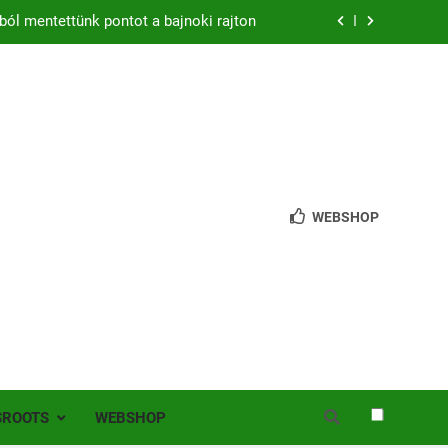
ból mentettünk pontot a bajnoki rajton
zon – hazai pályán rajtol az Érdi VSE!
bb mint 200 játékos lépett pályára Érden
 jutottunk tovább a MOL Magyar Kupában
ból mentettünk pontot a bajnoki rajton
WEBSHOP
zon – hazai pályán rajtol az Érdi VSE!
bb mint 200 játékos lépett pályára Érden
SROOTS
WEBSHOP