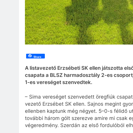
Share
A listavezető Erzsébeti SK ellen játszotta el
csapata a BLSZ harmadosztály 2-es csoportj
1-es vereséget szenvedtek.
– Sima vereséget szenvedett öregfiúk csapa
vezető Erzsébet SK ellen. Sajnos megint gyor
ellenben kaptunk még négyet. 5–0-s félidő ut
további három gólt szerezve amire mi csak egy
végeredmény. Szerdán az első fordulóból elha