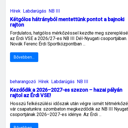
Hírek
Labdarúgás
NB III
Kétgólos hátrányból mentettünk pontot a bajnoki
rajton
Fordulatos, hatgólos mérkőzéssel kezdte meg szereplésé
az Érdi VSE a 2026/27-es NB III Dél-Nyugati csoportjában.
Novák Ferenc Érdi Sportközpontban ...
Bővebben…
beharangozó
Hírek
Labdarúgás
NB III
Kezdődik a 2026–2027-es szezon – hazai pályán
rajtol az Érdi VSE!
Hosszú felkészülési időszak után végre ismét tétmérkőz
vár csapatunkra: szombaton megkezdődik az NB III Nyugat
csoportjának 2026–2027-es idénye. Az Érdi ...
Bővebben…