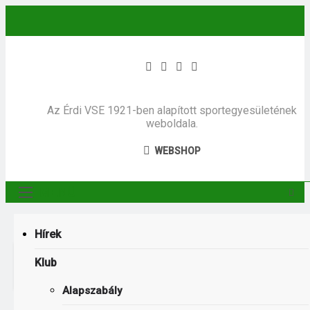
Ugrás
a
tartalomra
Az Érdi VSE 1921-ben alapított sportegyesületének
weboldala.
WEBSHOP
MENÜ
Hírek
Kezdőoldal
2020
szeptember
10
Klub
Bodajkon kezdjük a MOL Magyar Kupát
Alapszabály