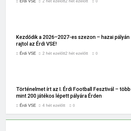
Érdi VSE
2 hét ezelőtt
2 hét ezelőtt
0
Kezdődik a 2026–2027-es szezon – hazai pályán
rajtol az Érdi VSE!
Érdi VSE
2 hét ezelőtt
2 hét ezelőtt
0
Történelmet írt az I. Érdi Football Fesztivál – több
mint 200 játékos lépett pályára Érden
Érdi VSE
4 hét ezelőtt
0