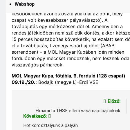
osztályban szereplők esetén pedig a sorsoláskor
Webshop
elsőként kihúzott csapat játszik hazai pályán (a
későbbiekben azonos osztályúaknál az dönt, mely
csapat volt kevesebbszer pályaválasztó). A
továbbjutás egy mérkőzésen dől el. Amennyiben a
rendes játékidőben nem születik döntés, akkor kétsze
15 perces hosszabbítás következik, ha ezalatt sem dő
el a továbbjutás, tizenegyespárbaj dönt (ABAB
sorrendben) – a MOL Magyar Kupában idén minden
fordulóban egy meccset rendeznek, nem lesznek oda
visszavágós párharcok.
MOL Magyar Kupa, főtábla, 6. forduló (128 csapat)
09.19./20.:
Bodajk (megye I.)–Érdi VSE
Bejegyzés
Előző:
navigáció
Elmarad a THSE elleni vasárnapi bajnokink
Következő:
Hét korosztályunk a pályán