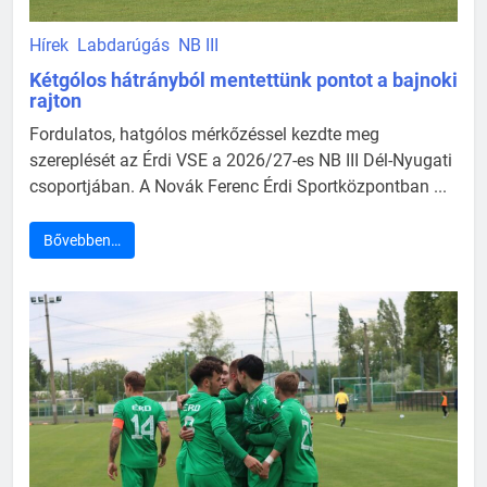
Hírek
Labdarúgás
NB III
Kétgólos hátrányból mentettünk pontot a bajnoki
rajton
Fordulatos, hatgólos mérkőzéssel kezdte meg
szereplését az Érdi VSE a 2026/27-es NB III Dél-Nyugati
csoportjában. A Novák Ferenc Érdi Sportközpontban ...
Bővebben…