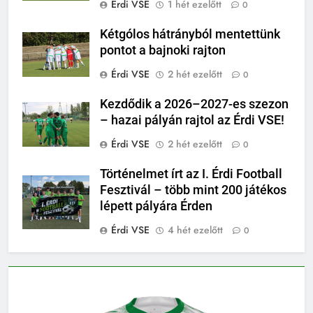
Érdi VSE
1 hét ezelőtt
0
Kétgólos hátrányból mentettünk
pontot a bajnoki rajton
Érdi VSE
2 hét ezelőtt
0
Kezdődik a 2026–2027-es szezon
– hazai pályán rajtol az Érdi VSE!
Érdi VSE
2 hét ezelőtt
0
Történelmet írt az I. Érdi Football
Fesztivál – több mint 200 játékos
lépett pályára Érden
Érdi VSE
4 hét ezelőtt
0