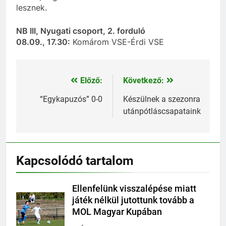
lesznek.
NB III, Nyugati csoport, 2. forduló
08.09., 17.30:
Komárom VSE-Érdi VSE
Előző:
Következő:
Bejegyzés
navigáció
“Egykapuzós” 0-0
Készülnek a szezonra
utánpótláscsapataink
Kapcsolódó tartalom
Ellenfelünk visszalépése miatt
játék nélkül jutottunk tovább a
MOL Magyar Kupában