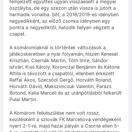
fémjelzett együttes ugyan visszaesett a megyei
osztályba, de egy szezon után vissza is jutott a
harmadik vonalba. Sőt, a 2018/2019-es idényben
negyedikként, az előző csonka idényben egy
pontra a negyediktől, hatodik helyen végzett a
csapat.
A komáromiaknál is történtek változások a
játékoskeretben a nyár folyamán, hiszen Kenesei
Krisztián, Csernák Martin, Tóth Imre, Sándor
István, Kiss Károly, Koronczai Benjámin és Katona
Attila is távozott a csapattól, ellenben érkezett
Raffai Ákos, Szecsődi Gergő, Horváth Roland,
Horváth Dávid, Makszimcsuk Valentin, Parázs
Botond, Kalla Marcell és az utánpótlásból felkerült
Pulai Martin.
A Komárom felkészülése nem volt rossz,
kezdésként a szlovák FK Marcellová vendégeként
nyert 2-1-re, majd hazai pályán a Csorna ellen 5-