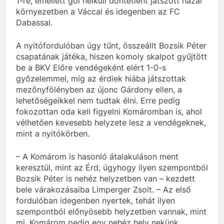
1-re, emellett gól nélküli döntetlent játszott hazai
környezetben a Váccal és idegenben az FC
Dabassal.
A nyitófordulóban úgy tűnt, összeállt Bozsik Péter
csapatának játéka, hiszen komoly skalpot gyűjtött
be a BKV Előre vendégeként elért 1-0-s
győzelemmel, míg az érdiek hiába játszottak
mezőnyfölényben az újonc Gárdony ellen, a
lehetőségeikkel nem tudtak élni. Erre pedig
fokozottan oda kell figyelni Komáromban is, ahol
vélhetően kevesebb helyzete lesz a vendégeknek,
mint a nyitókörben.
– A Komárom is hasonló átalakuláson ment
keresztül, mint az Érd, úgyhogy ilyen szempontból
Bozsik Péter is nehéz helyzetben van – kezdett
bele várakozásaiba Limperger Zsolt. – Az első
fordulóban idegenben nyertek, tehát ilyen
szempontból előnyösebb helyzetben vannak, mint
mi. Komárom pedig egy nehéz hely nekünk,