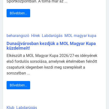
Sportközpontban. A torna már az ...
Bővebben…
beharangozó
Hírek
Labdarúgás
MOL magyar kupa
Dunaújvárosban kezdjük a MOL Magyar Kupa
küzdelmeit!
Elkészült a MOL Magyar Kupa 2026/27-es idényének
első fordulós sorsolása, amelynek értelmében felnőtt
csapatunk idegenben kezdi meg szereplését a
sorozatban ...
Bővebben…
Klub
Labdarúgás