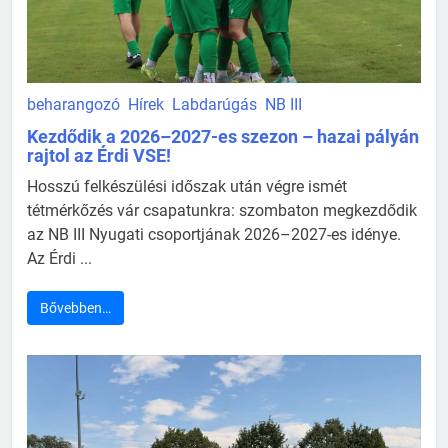
beharangozó
Hírek
Labdarúgás
NB III
Kezdődik a 2026–2027-es szezon – hazai pályán
rajtol az Érdi VSE!
Hosszú felkészülési időszak után végre ismét
tétmérkőzés vár csapatunkra: szombaton megkezdődik
az NB III Nyugati csoportjának 2026–2027-es idénye.
Az Érdi ...
Bővebben…