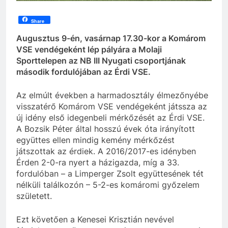
Share
Augusztus 9-én, vasárnap 17.30-kor a Komárom
VSE vendégeként lép pályára a Molaji
Sporttelepen az NB III Nyugati csoportjának
második fordulójában az Érdi VSE.
Az elmúlt években a harmadosztály élmezőnyébe
visszatérő Komárom VSE vendégeként játssza az
új idény első idegenbeli mérkőzését az Érdi VSE.
A Bozsik Péter által hosszú évek óta irányított
együttes ellen mindig kemény mérkőzést
játszottak az érdiek. A 2016/2017-es idényben
Érden 2-0-ra nyert a házigazda, míg a 33.
fordulóban – a Limperger Zsolt együttesének tét
nélküli találkozón – 5-2-es komáromi győzelem
született.
Ezt követően a Kenesei Krisztián nevével