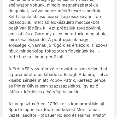
ahányszor voltunk, mindig megnehezítették a
dolgunkat, szóval nehéz mérkőzésre számítok.
Két hasonló stílusú csapat fog összecsapni, de
bizakodunk, mert az előkészületi meccsekből
pozitívan jöttünk ki. Azt próbáljuk továbbvinni,
amit ott és a Gárdony ellen mutattunk, meglátjuk,
mire lesz elegendő. A pontrúgások nagy
erősségeik, vannak jó rúgóik és érkezőik is, szóval
rájuk mindenképp fokozottan figyelnünk kell –
tette hozzá Limperger Zsolt.
A Érdi VSE vezetőedzője továbbra sem számíthat
a porcműtét után lábadozó Balogh Ádámra, illetve
kisebb sérülés miatt Popov Patrik, Kertész Bence
és Pintér Olivér sem százszázalékos, így az ő
játékuk kérdéses a hétvégi bajnokin.
Az augusztus 9-én, 17.30-kor a komáromi Molaji
Sporttelepen kezdődő mérkőzést Móri Tamás
vezeti, segítői Hofbauer Roland és Halmai Kristóf