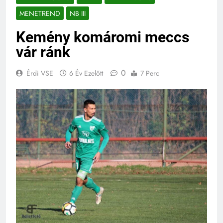
MENETREND
NB III
Kemény komáromi meccs
vár ránk
0
Érdi VSE
6 Év Ezelőtt
7 Perc