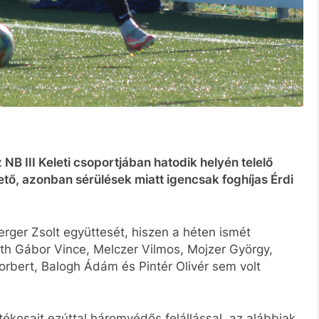
z NB III Keleti csoportjában hatodik helyén telelő
tő, azonban sérülések miatt igencsak foghíjas Érdi
erger Zsolt együttesét, hiszen a héten ismét
h Gábor Vince, Melczer Vilmos, Mojzer György,
orbert, Balogh Ádám és Pintér Olivér sem volt
tékosait ezúttal háromvédős felállással, az alábbiak