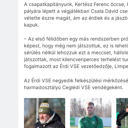
A csapatkapitányunk, Kertész Ferenc öccse,
pályára lépett a végjátékban Csala Dávid cs
vétette észre magát, ám az érdiek és a jás
kapuk.
– Az első félidőben egy más rendszerben pró
képest, hogy még nem játszottuk, ez is lehet
sérülés nélkül lehozzuk ezt a meccset, hálist
játszottak, most kilencvenperces terhelést tu
fogalmazott az Érdi VSE vezetőedzője, Limpe
Az Érdi VSE negyedik felkészülési mérkőzését
harmadosztályú Ceglédi VSE vendégeként.