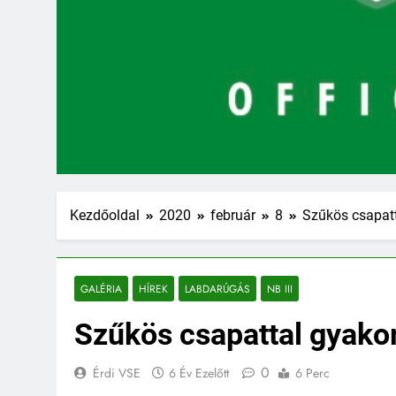
Kezdőoldal
2020
február
8
Szűkös csapatt
GALÉRIA
HÍREK
LABDARÚGÁS
NB III
Szűkös csapattal gyakor
0
Érdi VSE
6 Év Ezelőtt
6 Perc