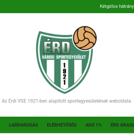
Kezdődik a 2026–2027-es sze
Történelmet írt az I. Érdi Football Fesztivál – tö
Ellenfelünk visszalépése miatt játék nélkül
Kétgólos hátrány
Kezdődik a 2026–2027-es sze
Történelmet írt az I. Érdi Football Fesztivál – tö
Az Érdi VSE 1921-ben alapított sportegyesületének weboldala.
LABDARÚGÁS
ELÉRHETŐSÉG
ADÓ 1%
ÉRD GRAS