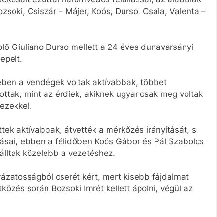
Bozsoki, Csiszár – Májer, Koós, Durso, Csala, Valenta –
plő Giuliano Durso mellett a 24 éves dunavarsányi
epelt.
ejében a vendégek voltak aktívabbak, többet
tottak, mint az érdiek, akiknek ugyancsak meg voltak
 ezekkel.
ttek aktívabbak, átvették a mérkőzés irányítását, s
ásai, ebben a félidőben Koós Gábor és Pál Szabolcs
 álltak közelebb a vezetéshez.
yázatosságból cserét kért, mert kisebb fájdalmat
közés során Bozsoki Imrét kellett ápolni, végül az