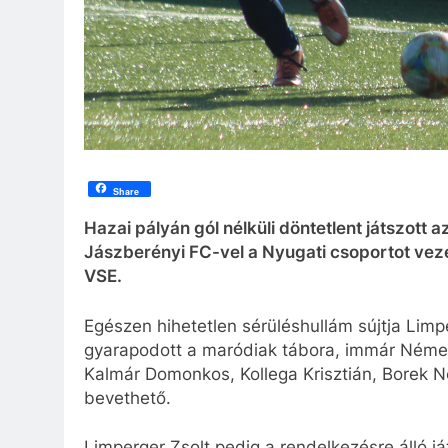
Share
Hazai pályán gól nélküli döntetlent játszott a
Jászberényi FC-vel a Nyugati csoportot veze
VSE.
Egészen hihetetlen sérüléshullám sújtja Limp
gyarapodott a maródiak tábora, immár Német
Kalmár Domonkos, Kollega Krisztián, Borek N
bevethető.
Limperger Zsolt pedig a rendelkezésre álló já