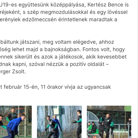
 U19-es együttesünk középpályása, Kertész Bence is
eréjeként, s szép megmozdulásokkal és egy lövéssel
zberényiek edzőmeccsén érintetlenek maradtak a
báltunk játszani, meg voltam elégedve, ahhoz
őség lehet majd a bajnokságban. Fontos volt, hogy
ennek sikerült és azok a játékosok, akik kevesebbet
dnak kapni, szóval nézzük a pozitív oldalát –
rger Zsolt.
 február 15-én, 11 órakor vívja az ugyancsak