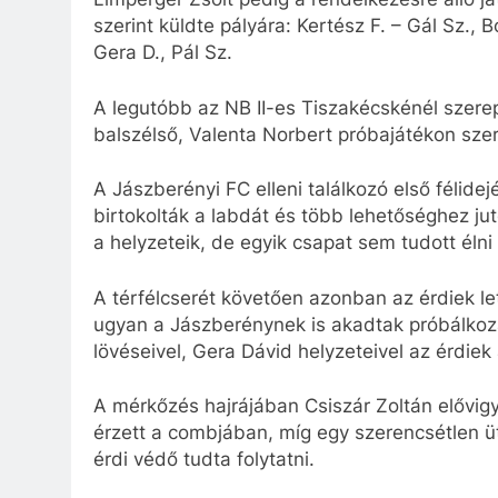
szerint küldte pályára: Kertész F. – Gál Sz., 
Gera D., Pál Sz.
A legutóbb az NB II-es Tiszakécskénél szere
balszélső, Valenta Norbert próbajátékon szer
A Jászberényi FC elleni találkozó első félid
birtokolták a labdát és több lehetőséghez ju
a helyzeteik, de egyik csapat sem tudott élni
A térfélcserét követően azonban az érdiek le
ugyan a Jászberénynek is akadtak próbálkoz
lövéseivel, Gera Dávid helyzeteivel az érdiek
A mérkőzés hajrájában Csiszár Zoltán elővig
érzett a combjában, míg egy szerencsétlen üt
érdi védő tudta folytatni.