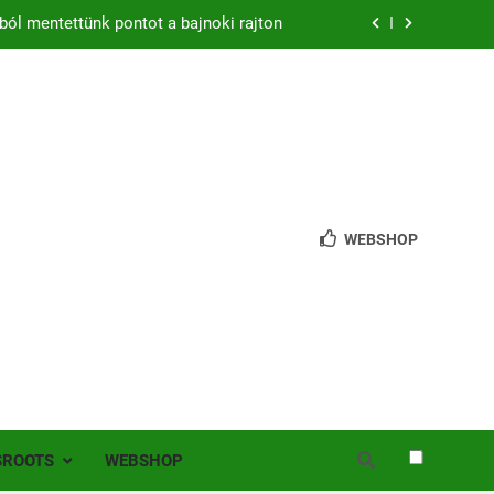
zon – hazai pályán rajtol az Érdi VSE!
bb mint 200 játékos lépett pályára Érden
 jutottunk tovább a MOL Magyar Kupában
ból mentettünk pontot a bajnoki rajton
zon – hazai pályán rajtol az Érdi VSE!
WEBSHOP
bb mint 200 játékos lépett pályára Érden
SROOTS
WEBSHOP