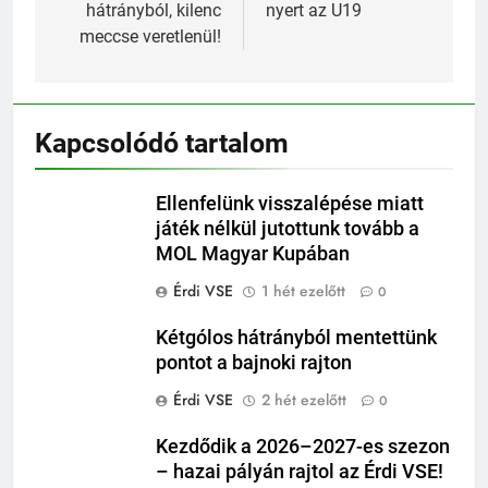
hátrányból, kilenc
nyert az U19
meccse veretlenül!
Kapcsolódó tartalom
Ellenfelünk visszalépése miatt
játék nélkül jutottunk tovább a
MOL Magyar Kupában
Érdi VSE
1 hét ezelőtt
0
Kétgólos hátrányból mentettünk
pontot a bajnoki rajton
Érdi VSE
2 hét ezelőtt
0
Kezdődik a 2026–2027-es szezon
– hazai pályán rajtol az Érdi VSE!