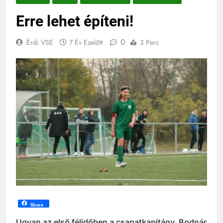
Erre lehet építeni!
0
Érdi VSE
7 Év Ezelőtt
3 Perc
Share
Ugyan az első félidőben a csapatkapitány, Bodnár