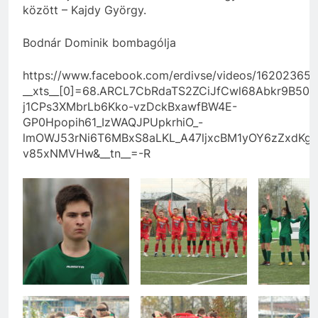
között – Kajdy György.
Bodnár Dominik bombagólja
https://www.facebook.com/erdivse/videos/16202365
__xts__[0]=68.ARCL7CbRdaTS2ZCiJfCwl68Abkr9B50
j1CPs3XMbrLb6Kko-vzDckBxawfBW4E-
GP0Hpopih61_IzWAQJPUpkrhiO_-
lmOWJ53rNi6T6MBxS8aLKL_A47ljxcBM1yOY6zZxdKgT
v85xNMVHw&__tn__=-R