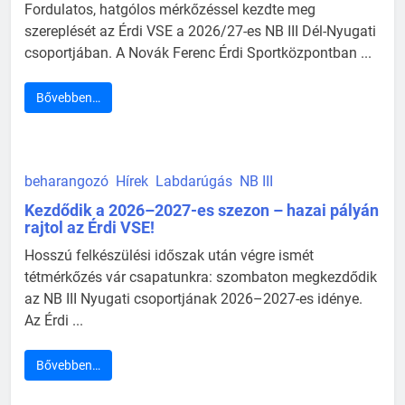
Fordulatos, hatgólos mérkőzéssel kezdte meg
szereplését az Érdi VSE a 2026/27-es NB III Dél-Nyugati
csoportjában. A Novák Ferenc Érdi Sportközpontban ...
Bővebben…
beharangozó
Hírek
Labdarúgás
NB III
Kezdődik a 2026–2027-es szezon – hazai pályán
rajtol az Érdi VSE!
Hosszú felkészülési időszak után végre ismét
tétmérkőzés vár csapatunkra: szombaton megkezdődik
az NB III Nyugati csoportjának 2026–2027-es idénye.
Az Érdi ...
Bővebben…