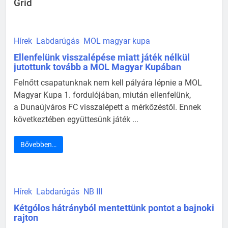
Grid
Hírek
Labdarúgás
MOL magyar kupa
Ellenfelünk visszalépése miatt játék nélkül
jutottunk tovább a MOL Magyar Kupában
Felnőtt csapatunknak nem kell pályára lépnie a MOL
Magyar Kupa 1. fordulójában, miután ellenfelünk,
a Dunaújváros FC visszalépett a mérkőzéstől. Ennek
következtében együttesünk játék ...
Bővebben…
Hírek
Labdarúgás
NB III
Kétgólos hátrányból mentettünk pontot a bajnoki
rajton