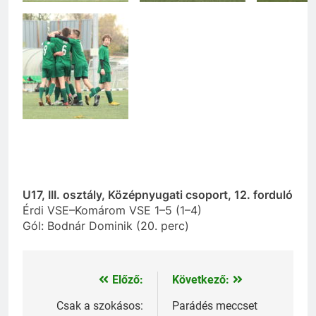
U17, III. osztály, Középnyugati csoport, 12. forduló
Érdi VSE–Komárom VSE 1–5 (1–4)
Gól: Bodnár Dominik (20. perc)
Előző:
Következő:
Bejegyzés
navigáció
Csak a szokásos:
Parádés meccset