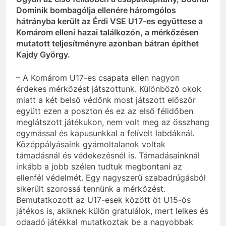
Dominik bombagólja ellenére háromgólos
hátrányba került az Érdi VSE U17-es együttese a
Komárom elleni hazai találkozón, a mérkőzésen
mutatott teljesítményre azonban bátran építhet
Kajdy György.
– A Komárom U17-es csapata ellen nagyon
érdekes mérkőzést játszottunk. Különböző okok
miatt a két belső védőnk most játszott először
együtt ezen a poszton és ez az első félidőben
meglátszott játékukon, nem volt meg az összhang
egymással és kapusunkkal a felívelt labdáknál.
Középpályásaink gyámoltalanok voltak
támadásnál és védekezésnél is. Támadásainknál
inkább a jobb szélen tudtuk megbontani az
ellenfél védelmét. Egy nagyszerű szabadrúgásból
sikerült szorossá tennünk a mérkőzést.
Bemutatkozott az U17-esek között öt U15-ös
játékos is, akiknek külön gratulálok, mert lelkes és
odaadó játékkal mutatkoztak be a nagyobbak