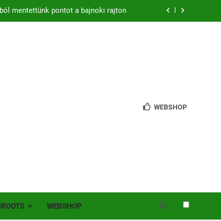
zon – hazai pályán rajtol az Érdi VSE!
bb mint 200 játékos lépett pályára Érden
 jutottunk tovább a MOL Magyar Kupában
ból mentettünk pontot a bajnoki rajton
zon – hazai pályán rajtol az Érdi VSE!
WEBSHOP
bb mint 200 játékos lépett pályára Érden
SROOTS
WEBSHOP