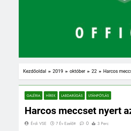
Kezdőoldal
2019
október
22
Harcos meccs
GALÉRIA
HÍREK
LABDARÚGÁS
UTÁNPÓTLÁS
Harcos meccset nyert a
0
Érdi VSE
7 Év Ezelőtt
3 Perc