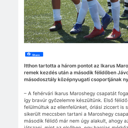
Share
Itthon tartotta a három pontot az Ikarus Mar
remek kezdés után a második félidőben Jávor
másodosztály középnyugati csoportjának ny
– A fehérvári Ikarus Maroshegy csapatát fogad
így bravúr győzelemre készültünk. Első félidő
felülmúltuk az ellenfelünket, óriási ziccert i
sikerült meccsben tartani a Maroshegy csapatá
második félidő már nem úgy alakult, ahogy a
játszani, mint az elsőben, egy harcias mérkő