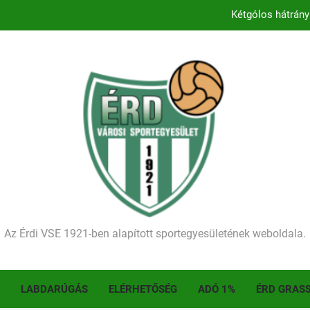
Kezdődik a 2026–2027-es sze
Történelmet írt az I. Érdi Football Fesztivál – tö
Ellenfelünk visszalépése miatt játék nélkül
Kétgólos hátrány
Kezdődik a 2026–2027-es sze
Történelmet írt az I. Érdi Football Fesztivál – tö
Az Érdi VSE 1921-ben alapított sportegyesületének weboldala.
LABDARÚGÁS
ELÉRHETŐSÉG
ADÓ 1%
ÉRD GRAS