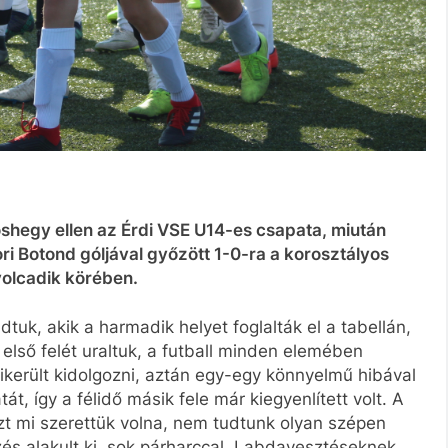
oshegy ellen az Érdi VSE U14-es csapata, miután
i Botond góljával győzött 1-0-ra a korosztályos
olcadik körében.
tuk, akik a harmadik helyet foglalták el a tabellán,
 első felét uraltuk, a futball minden elemében
s sikerült kidolgozni, aztán egy-egy könnyelmű hibával
t, így a félidő másik fele már kiegyenlített volt. A
zt mi szerettük volna, nem tudtunk olyan szépen
zés alakult ki, sok párharccal. Labdavesztéseknek