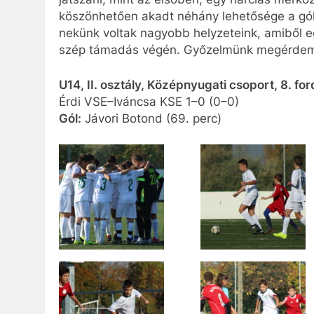
köszönhetően akadt néhány lehetősége a gól
nekünk voltak nagyobb helyzeteink, amiből eg
szép támadás végén. Győzelmünk megérdemelt
U14, II. osztály, Középnyugati csoport, 8. for
Érdi VSE–Iváncsa KSE 1–0 (0–0)
Gól:
Jávori Botond (69. perc)