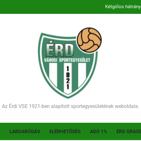
Kétgólos hátrány
Kezdődik a 2026–2027-es sze
Történelmet írt az I. Érdi Football Fesztivál – tö
Ellenfelünk visszalépése miatt játék nélkül
Kétgólos hátrány
Kezdődik a 2026–2027-es sze
Történelmet írt az I. Érdi Football Fesztivál – tö
Az Érdi VSE 1921-ben alapított sportegyesületének weboldala.
LABDARÚGÁS
ELÉRHETŐSÉG
ADÓ 1%
ÉRD GRAS