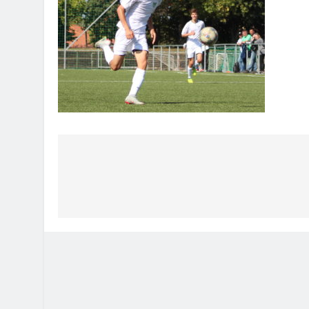
Bejegyzés
navigáció