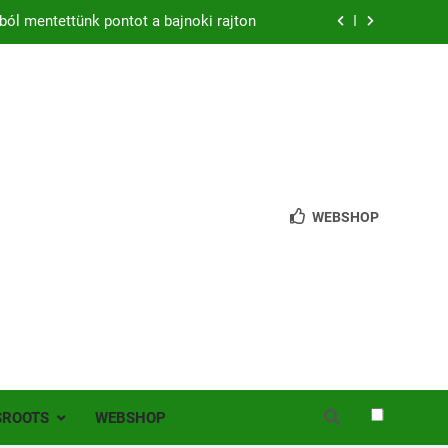
ból mentettünk pontot a bajnoki rajton
zon – hazai pályán rajtol az Érdi VSE!
bb mint 200 játékos lépett pályára Érden
 jutottunk tovább a MOL Magyar Kupában
ból mentettünk pontot a bajnoki rajton
WEBSHOP
zon – hazai pályán rajtol az Érdi VSE!
bb mint 200 játékos lépett pályára Érden
SROOTS
WEBSHOP