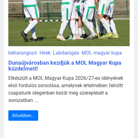
beharangozó
Hírek
Labdarúgás
MOL magyar kupa
Dunaújvárosban kezdjük a MOL Magyar Kupa
küzdelmeit!
Elkészült a MOL Magyar Kupa 2026/27-es idényének
első fordulós sorsolása, amelynek értelmében felnőtt
csapatunk idegenben kezdi meg szereplését a
sorozatban ...
Bővebben…