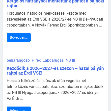
Kétgólos hátrányból mentettünk pontot a bajnoki
rajton
Fordulatos, hatgólos mérkőzéssel kezdte meg
szereplését az Érdi VSE a 2026/27-es NB III Dél-Nyugati
csoportjában. A Novák Ferenc Érdi Sportközpontban ...
Bővebben…
beharangozó
Hírek
Labdarúgás
NB III
Kezdődik a 2026–2027-es szezon – hazai pályán
rajtol az Érdi VSE!
Hosszú felkészülési időszak után végre ismét
tétmérkőzés vár csapatunkra: szombaton megkezdődik
az NB III Nyugati csoportjának 2026–2027-es idénye.
Az Érdi ...
Bővebben…