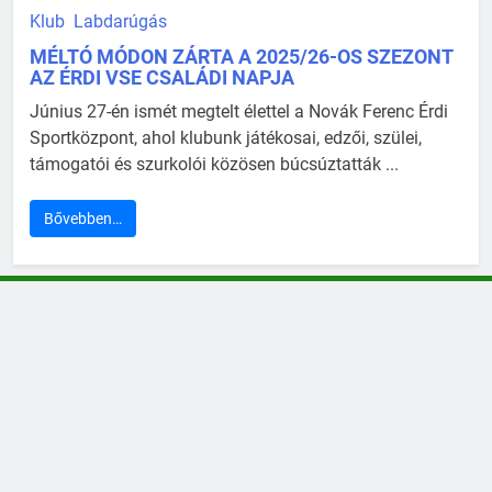
Klub
Labdarúgás
MÉLTÓ MÓDON ZÁRTA A 2025/26-OS SZEZONT
AZ ÉRDI VSE CSALÁDI NAPJA
Június 27-én ismét megtelt élettel a Novák Ferenc Érdi
Sportközpont, ahol klubunk játékosai, edzői, szülei,
támogatói és szurkolói közösen búcsúztatták ...
Bővebben…