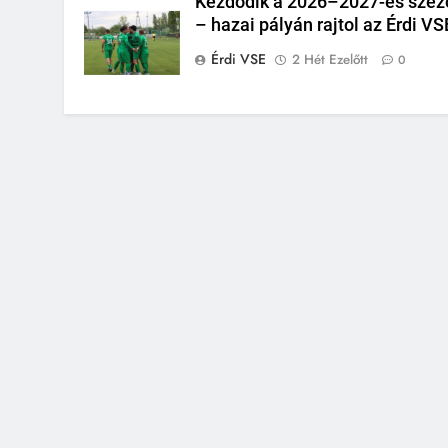
Kezdődik a 2026–2027-es szez
– hazai pályán rajtol az Érdi VS
Érdi VSE
2 Hét Ezelőtt
0