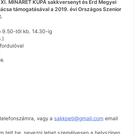
 XI. MINARET KUPA sakkversenyt és Érd Megyei
csa támogatásával a 2019. évi Országos Szenior
t.
 9.50-től kb. 14.30-ig
.)
fordulóval
c
ek
telefonszámra, vagy a
sakkpeti@gmail.com
email
nem telt be, nevezni lehet személyesen a helyszínen