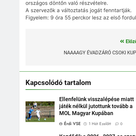
országos döntőn való részvételre.
A szervezők a változtatás jogát fenntartják.
Figyelem: 9 óra 55 perckor lesz az első fordu
Előz
Bejegyzés
navigáció
NAAAAGY ÉVADZÁRÓ CSOKI KU
Kapcsolódó tartalom
Ellenfelünk visszalépése miatt
játék nélkül jutottunk tovább a
MOL Magyar Kupában
Érdi VSE
1 Hét Ezelőtt
0