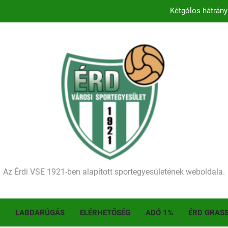
Kétgólos hátrány
Kezdődik a 2026–2027-es sze
Történelmet írt az I. Érdi Football Fesztivál – tö
Ellenfelünk visszalépése miatt játék nélkül
Kétgólos hátrány
Kezdődik a 2026–2027-es sze
Történelmet írt az I. Érdi Football Fesztivál – tö
Az Érdi VSE 1921-ben alapított sportegyesületének weboldala.
LABDARÚGÁS
ELÉRHETŐSÉG
ADÓ 1%
ÉRD GRAS