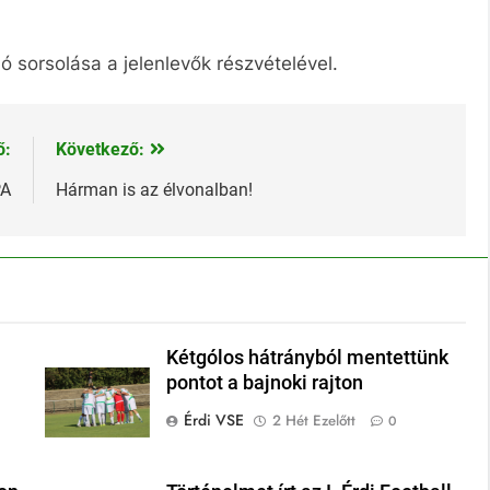
ló sorsolása a jelenlevők részvételével.
ő:
Következő:
PA
Hárman is az élvonalban!
Kétgólos hátrányból mentettünk
pontot a bajnoki rajton
Érdi VSE
2 Hét Ezelőtt
0