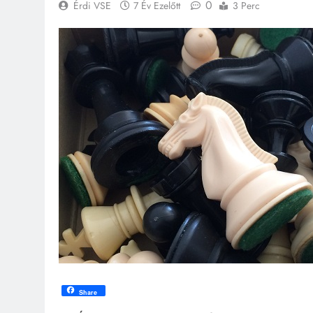
0
Érdi VSE
7 Év Ezelőtt
3 Perc
Share