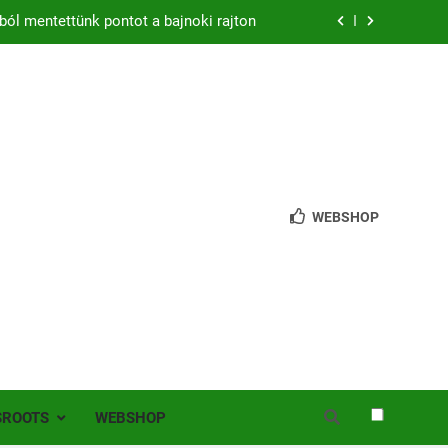
ból mentettünk pontot a bajnoki rajton
zon – hazai pályán rajtol az Érdi VSE!
bb mint 200 játékos lépett pályára Érden
 jutottunk tovább a MOL Magyar Kupában
ból mentettünk pontot a bajnoki rajton
WEBSHOP
zon – hazai pályán rajtol az Érdi VSE!
bb mint 200 játékos lépett pályára Érden
SROOTS
WEBSHOP