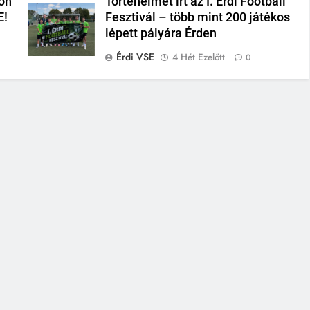
on
Történelmet írt az I. Érdi Football
E!
Fesztivál – több mint 200 játékos
lépett pályára Érden
Érdi VSE
4 Hét Ezelőtt
0