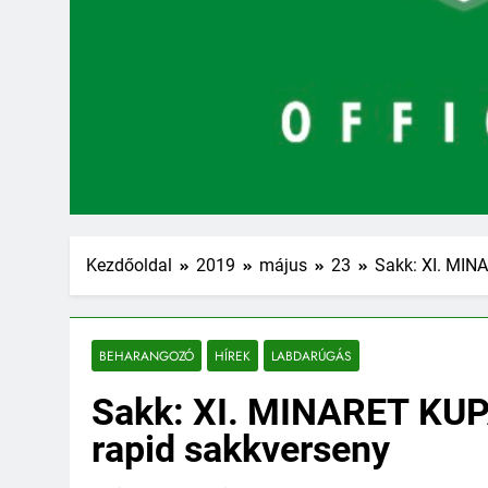
Kezdőoldal
2019
május
23
Sakk: XI. MINA
BEHARANGOZÓ
HÍREK
LABDARÚGÁS
Sakk: XI. MINARET KUPA
rapid sakkverseny