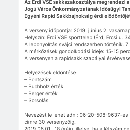
Az Érdi VSE sakkszakosztálya megrendezi a
Jogú Város Önkormányzatának Idősügyi Taná
Egyéni Rapid Sakkbajnokság érdi elődöntőjé
A verseny időpontja: 2019. június 2. vasárnap
Helyszín: Érdi VSE sporttelep (Érd, Ercsi u. 34
A lebonyolítás svájci rendszerben történik, 7 
A mérkőzések gondolkodási ideje: 15-15 per
A versenyen a rapidsakk szabályai érvényes
Helyezések eldöntése:
– Pontszám
– Buchholz érték
– Berger érték
– Sorsolás
Nevezést le lehet adni: 06-20-508-9637-es 
címre 30 versenyzőig.
2019.06.01., 18 óráig, illetve, ha a létszám 