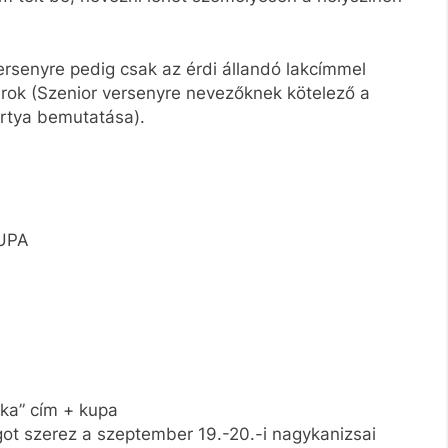
ersenyre pedig csak az érdi állandó lakcímmel
árok (Szenior versenyre nevezőknek kötelező a
ártya bemutatása).
KUPA
oka” cím + kupa
got szerez a szeptember 19.-20.-i nagykanizsai