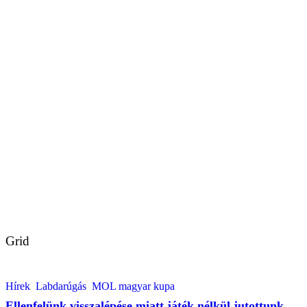
Grid
Hírek
Labdarúgás
MOL magyar kupa
Ellenfelünk visszalépése miatt játék nélkül jutottunk