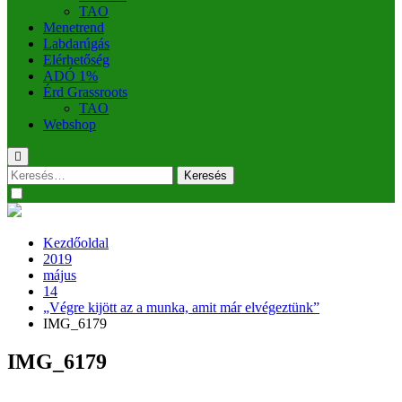
TAO
Menetrend
Labdarúgás
Elérhetőség
ADÓ 1%
Érd Grassroots
TAO
Webshop
Keresés:
Kezdőoldal
2019
május
14
„Végre kijött az a munka, amit már elvégeztünk”
IMG_6179
IMG_6179