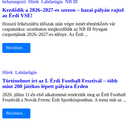
beharangozó
Hírek
Labdarúgás
NB III
Kezdődik a 2026–2027-es szezon – hazai pályán rajtol
az Érdi VSE!
Hosszú felkészülési időszak után végre ismét tétmérkőzés vár
csapatunkra: szombaton megkezdődik az NB III Nyugati
csoportjának 2026–2027-es idénye. Az Érdi ...
Bővebben…
Hírek
Labdarúgás
Történelmet írt az I. Érdi Football Fesztivál – több
mint 200 játékos lépett pályára Érden
2026. július 11-én első alkalommal rendeztük meg az Érdi Football
Fesztivált a Novák Ferenc Érdi Sportközpontban. A torna már az ...
Bővebben…