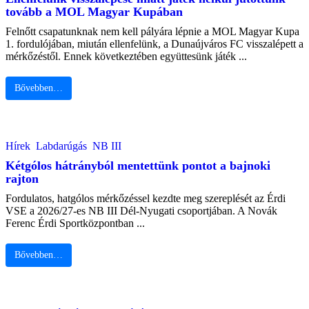
tovább a MOL Magyar Kupában
Felnőtt csapatunknak nem kell pályára lépnie a MOL Magyar Kupa
1. fordulójában, miután ellenfelünk, a Dunaújváros FC visszalépett a
mérkőzéstől. Ennek következtében együttesünk játék ...
Bővebben…
Hírek
Labdarúgás
NB III
Kétgólos hátrányból mentettünk pontot a bajnoki
rajton
Fordulatos, hatgólos mérkőzéssel kezdte meg szereplését az Érdi
VSE a 2026/27-es NB III Dél-Nyugati csoportjában. A Novák
Ferenc Érdi Sportközpontban ...
Bővebben…